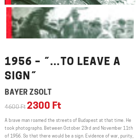
1956 – ˝…TO LEAVE A
SIGN˝
BAYER ZSOLT
2300
Ft
4600
Ft
A brave man roamed the streets of Budapest at that time. He
took photographs. Between October 23rd and November 11th
of 1956. So that there would be a sign. Evidence of war, purity,