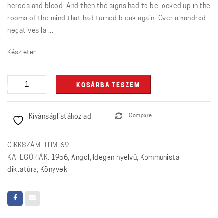
heroes and blood. And then the signs had to be locked up in the
rooms of the mind that had turned bleak again. Over a handred
negatives la ...
Készleten
1956
KOSÁRBA TESZEM
-
˝...To
Kívánságlistához ad
Compare
leave
a
Sign˝
CIKKSZÁM:
THM-69
mennyiség
KATEGÓRIÁK:
1956
,
Angol
,
Idegen nyelvű
,
Kommunista
diktatúra
,
Könyvek