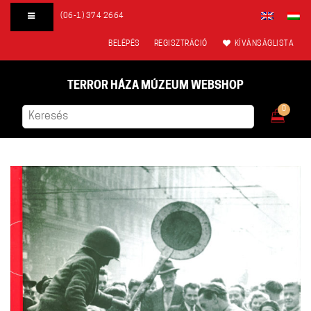
(06-1) 374 2664
BELÉPÉS
REGISZTRÁCIÓ
KÍVÁNSÁGLISTA
TERROR HÁZA MÚZEUM WEBSHOP
0