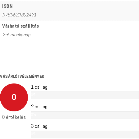
ISBN
9789639302471
Várható szállítás
2-6 munkanap
VÁSÁRLÓI VÉLEMÉNYEK
1 csillag
0%
0
2 csillag
0%
0 értékelés
3 csillag
0%