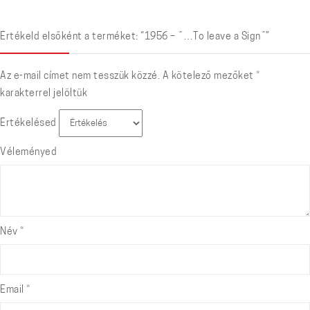
Értékeld elsőként a terméket: “1956 – ˝…To leave a Sign˝”
Az e-mail címet nem tesszük közzé.
A kötelező mezőket
*
karakterrel jelöltük
Értékelésed
Véleményed
Név
*
Email
*