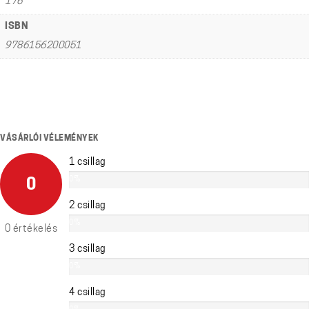
176
ISBN
9786156200051
VÁSÁRLÓI VÉLEMÉNYEK
1 csillag
0%
0
2 csillag
0%
0 értékelés
3 csillag
0%
4 csillag