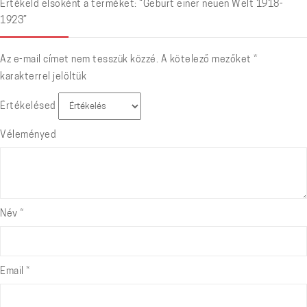
Értékeld elsőként a terméket: “Geburt einer neuen Welt 1918-
1923”
Az e-mail címet nem tesszük közzé.
A kötelező mezőket
*
karakterrel jelöltük
Értékelésed
Véleményed
Név
*
Email
*