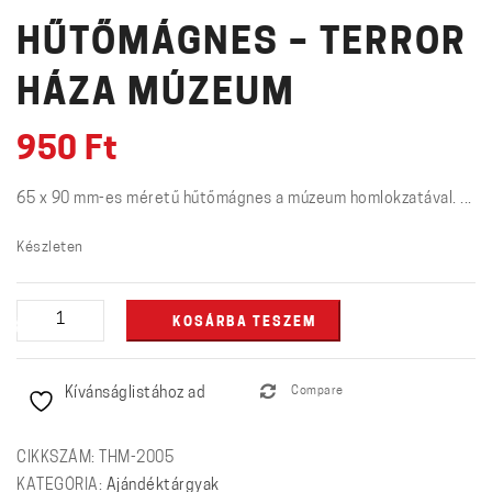
HŰTŐMÁGNES – TERROR
HÁZA MÚZEUM
950
Ft
65 x 90 mm-es méretű hűtőmágnes a múzeum homlokzatával. ...
Készleten
Hűtőmágnes
KOSÁRBA TESZEM
-
Terror
Kívánságlistához ad
Compare
Háza
Múzeum
mennyiség
CIKKSZÁM:
THM-2005
KATEGÓRIA:
Ajándéktárgyak