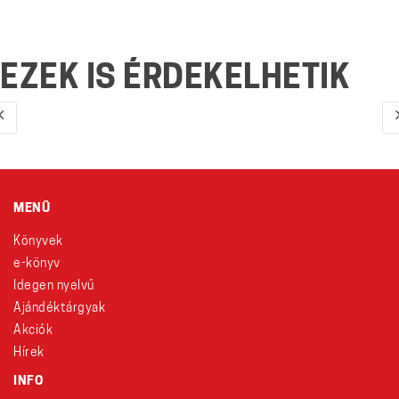
EZEK IS ÉRDEKELHETIK
MENÜ
Könyvek
e-könyv
Idegen nyelvű
Ajándéktárgyak
Akciók
Hírek
INFO