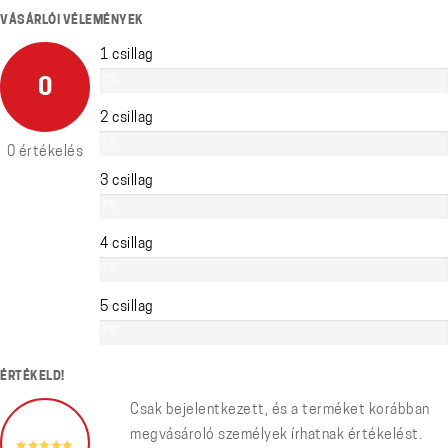
VÁSÁRLÓI VÉLEMÉNYEK
1 csillag
0%
0
2 csillag
0%
0 értékelés
3 csillag
0%
4 csillag
0%
5 csillag
0%
ÉRTÉKELD!
Csak bejelentkezett, és a terméket korábban
megvásároló személyek írhatnak értékelést.