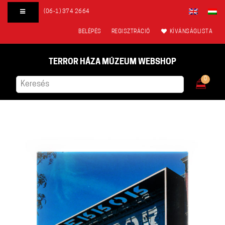
(06-1) 374 2664
BELÉPÉS
REGISZTRÁCIÓ
KÍVÁNSÁGLISTA
TERROR HÁZA MÚZEUM WEBSHOP
0