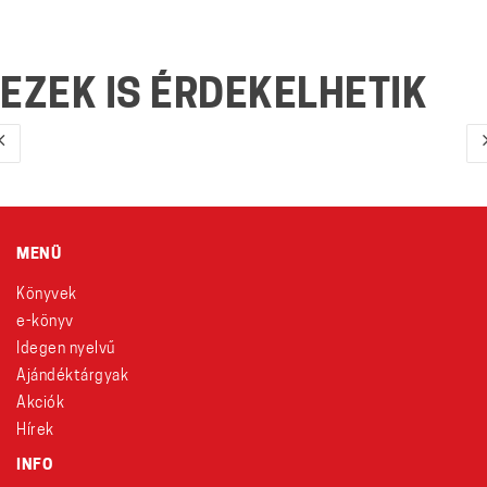
EZEK IS ÉRDEKELHETIK
MENÜ
Könyvek
e-könyv
Idegen nyelvű
Ajándéktárgyak
Akciók
Hírek
INFO