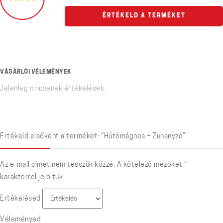
ÉRTÉKELD A TERMÉKET
VÁSÁRLÓI VÉLEMÉNYEK
Jelenleg nincsenek értékelések.
Értékeld elsőként a terméket: “Hűtőmágnes – Zuhanyzó”
Az e-mail címet nem tesszük közzé.
A kötelező mezőket
*
karakterrel jelöltük
Értékelésed
Véleményed