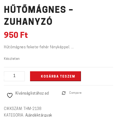
HŰTŐMÁGNES –
ZUHANYZÓ
950
Ft
Hűtőmágnes fekete-fehér fényképpel. ...
Készleten
Hűtőmágnes
KOSÁRBA TESZEM
-
Zuhanyzó
Kívánságlistához ad
Compare
mennyiség
CIKKSZÁM:
THM-2138
KATEGÓRIA:
Ajándéktárgyak