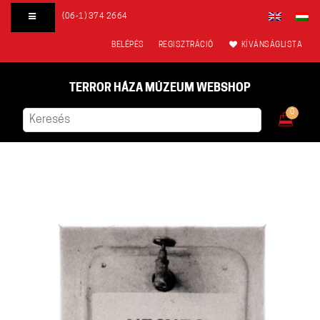
(06-1) 374 2664
BELÉPÉS
REGISZTRÁCIÓ
KÍVÁNSÁGLISTA
TERROR HÁZA MÚZEUM WEBSHOP
0