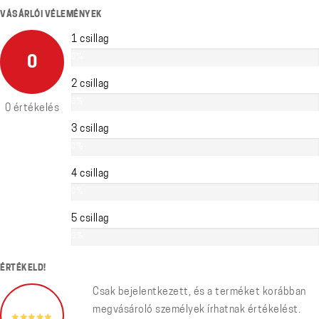
VÁSÁRLÓI VÉLEMÉNYEK
1 csillag
0%
0
2 csillag
0%
0 értékelés
3 csillag
0%
4 csillag
0%
5 csillag
0%
ÉRTÉKELD!
Csak bejelentkezett, és a terméket korábban
megvásároló személyek írhatnak értékelést.