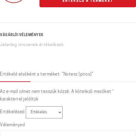
ÉRTÉKELD A TERMÉKET
VÁSÁRLÓI VÉLEMÉNYEK
Jelenleg nincsenek értékelések.
Értékeld elsőként a terméket: “Notesz (piros)”
Az e-mail címet nem tesszük közzé.
A kötelező mezőket
*
karakterrel jelöltük
Értékelésed
Véleményed