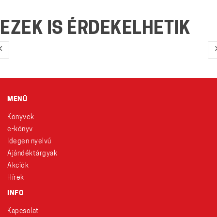
EZEK IS ÉRDEKELHETIK
MENÜ
Könyvek
e-könyv
Idegen nyelvű
Ajándéktárgyak
Akciók
Hírek
INFO
Kapcsolat