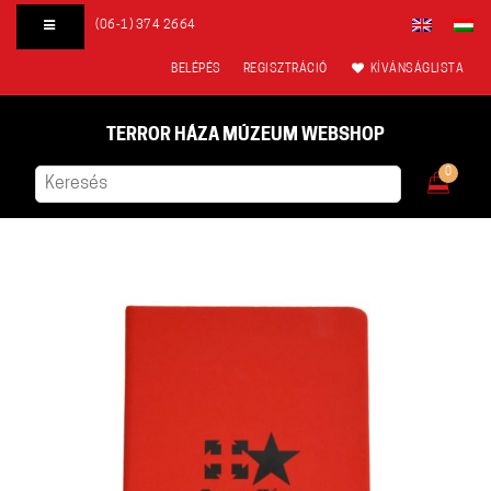
(06-1) 374 2664
BELÉPÉS
REGISZTRÁCIÓ
KÍVÁNSÁGLISTA
TERROR HÁZA MÚZEUM WEBSHOP
0