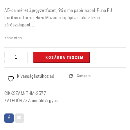
A5-ös méretű jegyzetfüzet, 96 sima papírlappal. Puha PU
borítás a Terror Háza Múzeum logójával, elasztikus
zárószalaggal. ...
Készleten
Notesz
KOSÁRBA TESZEM
(piros)
mennyiség
Kívánságlistához ad
Compare
CIKKSZÁM:
THM-2577
KATEGÓRIA:
Ajándéktárgyak