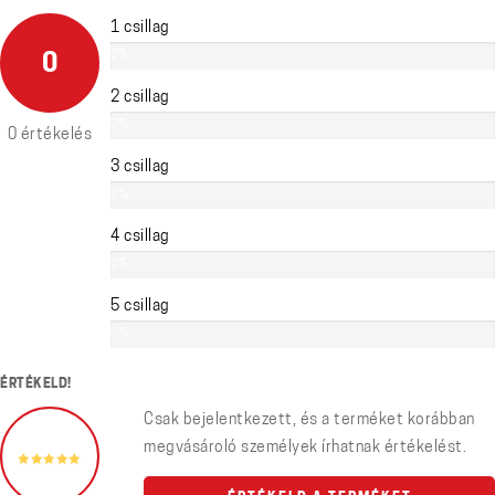
1 csillag
0%
0
2 csillag
0%
0 értékelés
3 csillag
0%
4 csillag
0%
5 csillag
0%
ÉRTÉKELD!
Csak bejelentkezett, és a terméket korábban
megvásároló személyek írhatnak értékelést.