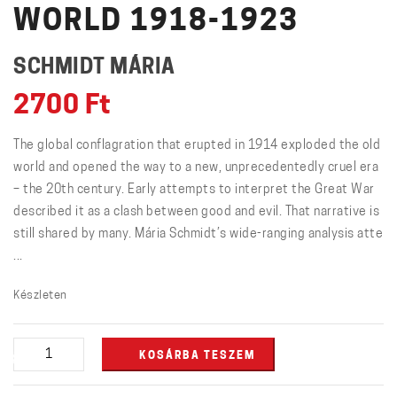
WORLD 1918-1923
SCHMIDT MÁRIA
2700
Ft
The global conflagration that erupted in 1914 exploded the old
world and opened the way to a new, unprecedentedly cruel era
– the 20th century. Early attempts to interpret the Great War
described it as a clash between good and evil. That narrative is
still shared by many. Mária Schmidt’s wide-ranging analysis atte
...
Készleten
The
KOSÁRBA TESZEM
Birth
of