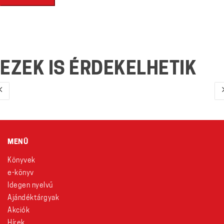
EZEK IS ÉRDEKELHETIK
MENÜ
Könyvek
e-könyv
Idegen nyelvű
Ajándéktárgyak
Akciók
Hírek