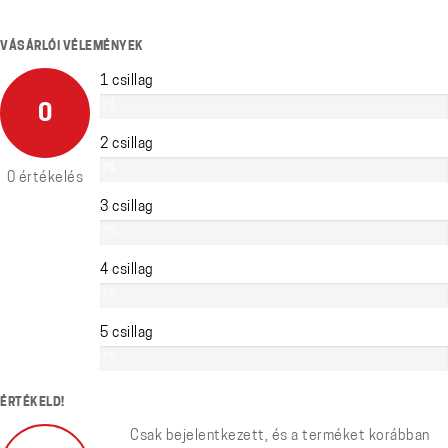
VÁSÁRLÓI VÉLEMÉNYEK
1 csillag
0%
0
2 csillag
0%
0 értékelés
3 csillag
0%
4 csillag
0%
5 csillag
0%
ÉRTÉKELD!
Csak bejelentkezett, és a terméket korábban