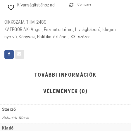
Kívánságlistához ad
Compare
a
New
World
CIKKSZÁM:
THM-2485
1918-
KATEGÓRIÁK:
Angol
,
Eszmetörténet
,
I. világháború
,
Idegen
1923
nyelvű
,
Könyvek
,
Politikatörténet
,
XX. század
mennyiség
TOVÁBBI INFORMÁCIÓK
VÉLEMÉNYEK (0)
Szerző
Schmidt Mária
Kiadó