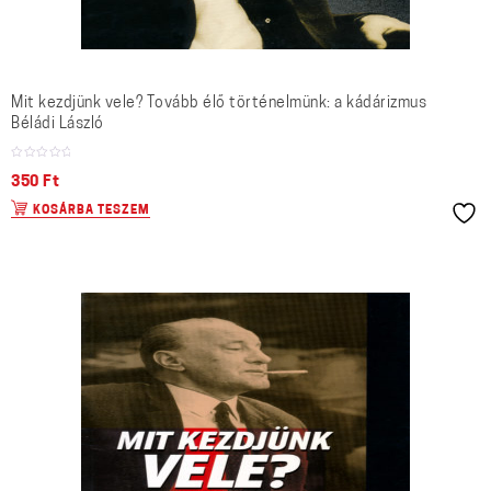
Mit kezdjünk vele? Tovább élő történelmünk: a kádárizmus
Béládi László
350
Ft
KOSÁRBA TESZEM