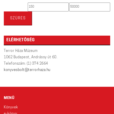
Min
Max
ár
ár
SZŰRÉS
ELÉRHETŐSÉG
Terror Háza Múzeum
1062 Budapest, Andrássy út 60.
Telefonszám: (1) 374 2664
konyvesbolt@terrorhaza.hu
MENÜ
Könyvek
e-könyv