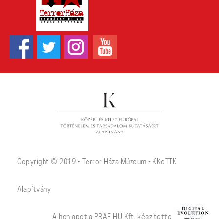
Copyright © 2019 - Terror Háza Múzeum - KKeTTK
Alapítvány
A honlapot a PRAE.HU Kft. készítette