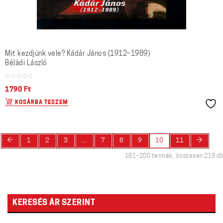
Mit kezdjünk vele? Kádár János (1912–1989)
Béládi László
1790
Ft
KOSÁRBA TESZEM
←
→
1
2
3
…
7
8
9
10
11
181–200 termék, összesen 219 db
KERESÉS ÁR SZERINT