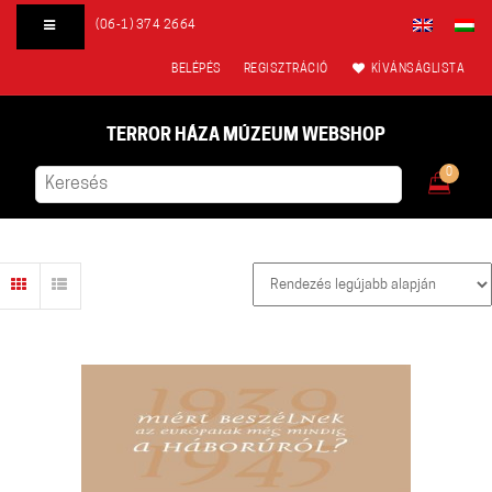
(06-1) 374 2664
BELÉPÉS
REGISZTRÁCIÓ
KÍVÁNSÁGLISTA
TERROR HÁZA MÚZEUM WEBSHOP
0