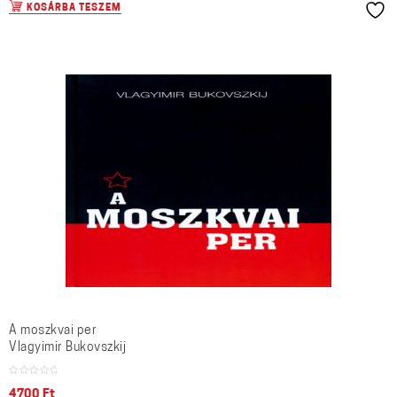
KOSÁRBA TESZEM
A moszkvai per
Vlagyimir Bukovszkij
4700
Ft