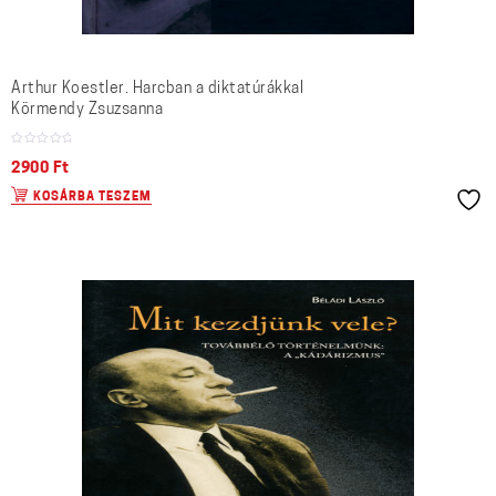
Arthur Koestler. Harcban a diktatúrákkal
Körmendy Zsuzsanna
2900
Ft
KOSÁRBA TESZEM