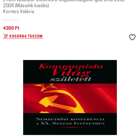
Embervadászat utasításra. Jogállamiságunk igazi arca 2006–
2008 (Második kiadás)
Kormos Valéria
4200
Ft
KOSÁRBA TESZEM