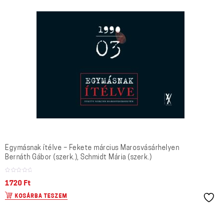
Egymásnak ítélve – Fekete március Marosvásárhelyen
Bernáth Gábor (szerk.), Schmidt Mária (szerk.)
1720
Ft
KOSÁRBA TESZEM