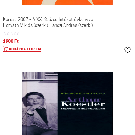
Korrajz 2007 – A XX. Század Intézet évkönyve
Horváth Miklós (szerk.), Lánczi András (szerk.)
1980
Ft
KOSÁRBA TESZEM