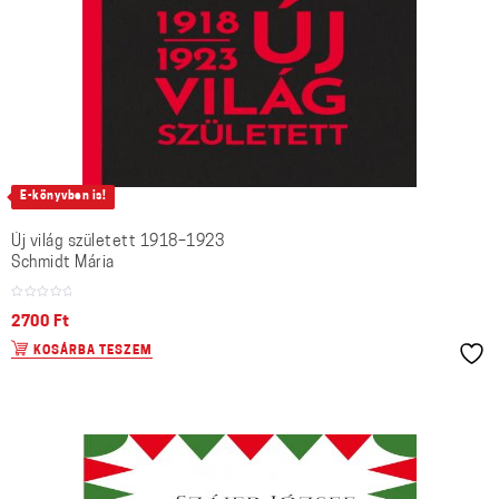
E-könyvben is!
Új világ született 1918–1923
Schmidt Mária
2700
Ft
KOSÁRBA TESZEM