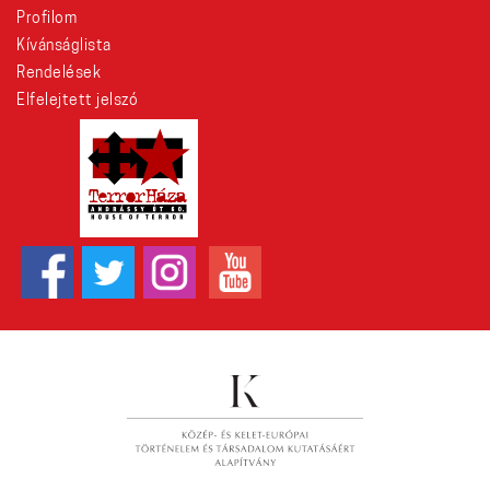
Profilom
Kívánságlista
Rendelések
Elfelejtett jelszó