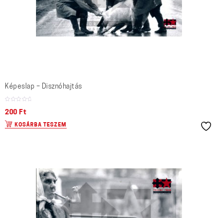
Képeslap – Disznóhajtás
200
Ft
KOSÁRBA TESZEM