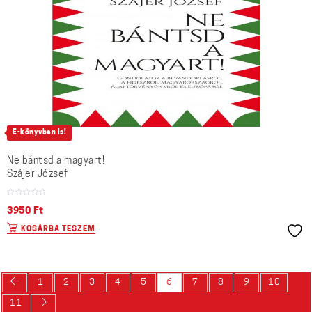
E-könyvben is!
Ne bántsd a magyart!
Szájer József
3950
Ft
KOSÁRBA TESZEM
←
1
2
3
4
5
6
7
8
9
10
→
11