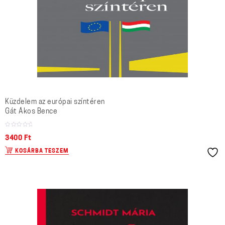
Küzdelem az európai színtéren
Gát Ákos Bence
3400
Ft
KOSÁRBA TESZEM