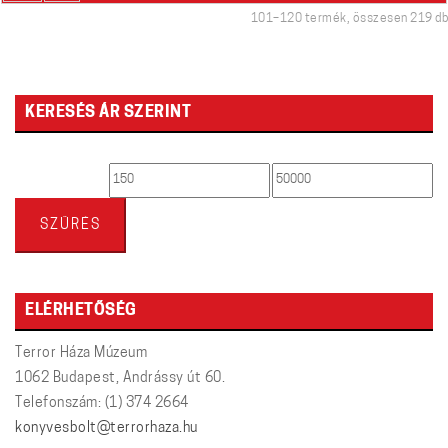
101–120 termék, összesen 219 db
KERESÉS ÁR SZERINT
Min
Max
ár
ár
SZŰRÉS
ELÉRHETŐSÉG
Terror Háza Múzeum
1062 Budapest, Andrássy út 60.
Telefonszám: (1) 374 2664
konyvesbolt@terrorhaza.hu