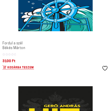
Fordul a szél
Békés Márton
3100
Ft
KOSÁRBA TESZEM