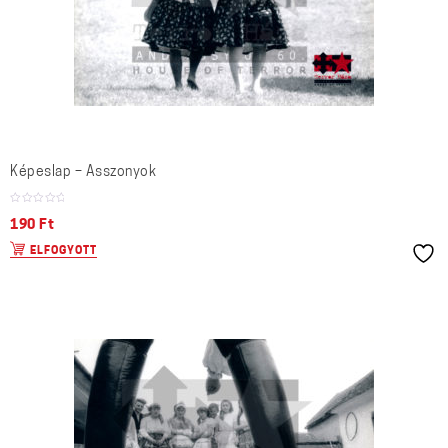
Képeslap – Asszonyok
190
Ft
ELFOGYOTT