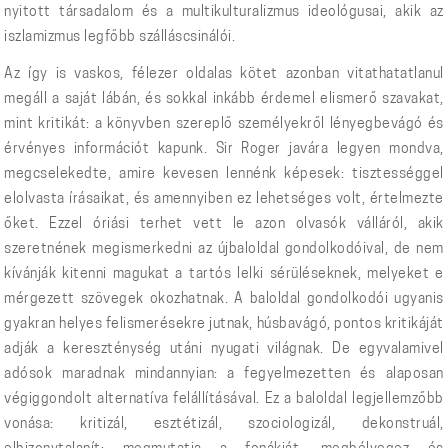
nyitott társadalom és a multikulturalizmus ideológusai, akik az
iszlamizmus legfőbb szálláscsinálói.
Az így is vaskos, félezer oldalas kötet azonban vitathatatlanul
megáll a saját lábán, és sokkal inkább érdemel elismerő szavakat,
mint kritikát: a könyvben szereplő személyekről lényegbevágó és
érvényes információt kapunk. Sir Roger javára legyen mondva,
megcselekedte, amire kevesen lennénk képesek: tisztességgel
elolvasta írásaikat, és amennyiben ez lehetséges volt, értelmezte
őket. Ezzel óriási terhet vett le azon olvasók válláról, akik
szeretnének megismerkedni az újbaloldal gondolkodóival, de nem
kívánják kitenni magukat a tartós lelki sérüléseknek, melyeket e
mérgezett szövegek okozhatnak. A baloldal gondolkodói ugyanis
gyakran helyes felismerésekre jutnak, húsbavágó, pontos kritikáját
adják a kereszténység utáni nyugati világnak. De egyvalamivel
adósok maradnak mindannyian: a fegyelmezetten és alaposan
végiggondolt alternatíva felállításával. Ez a baloldal legjellemzőbb
vonása: kritizál, esztétizál, szociologizál, dekonstruál,