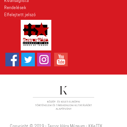
Kívánságlista
Rendelések
Elfelejtett jelszó
Copyright © 2019 - Terror Háza Múzeum - KKeTTK