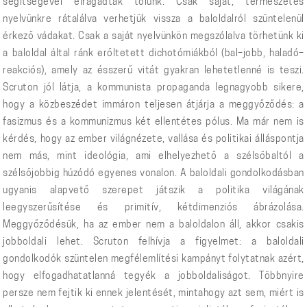
segítségével elragadtak tőlünk. Csak saját, természetes
nyelvünkre rátalálva verhetjük vissza a baloldalról szüntelenül
érkező vádakat. Csak a saját nyelvünkön megszólalva törhetünk ki
a baloldal által ránk erőltetett dichotómiákból (bal–jobb, haladó–
reakciós), amely az ésszerű vitát gyakran lehetetlenné is teszi.
Scruton jól látja, a kommunista propaganda legnagyobb sikere,
hogy a közbeszédet immáron teljesen átjárja a meggyőződés: a
fasizmus és a kommunizmus két ellentétes pólus. Ma már nem is
kérdés, hogy az ember világnézete, vallása és politikai álláspontja
nem más, mint ideológia, ami elhelyezhető a szélsőbaltól a
szélsőjobbig húzódó egyenes vonalon. A baloldali gondolkodásban
ugyanis alapvető szerepet játszik a politika világának
leegyszerűsítése és primitív, kétdimenziós ábrázolása.
Meggyőződésük, ha az ember nem a baloldalon áll, akkor csakis
jobboldali lehet. Scruton felhívja a figyelmet: a baloldali
gondolkodók szüntelen megfélemlítési kampányt folytatnak azért,
hogy elfogadhatatlanná tegyék a jobboldaliságot. Többnyire
persze nem fejtik ki ennek jelentését, mintahogy azt sem, miért is