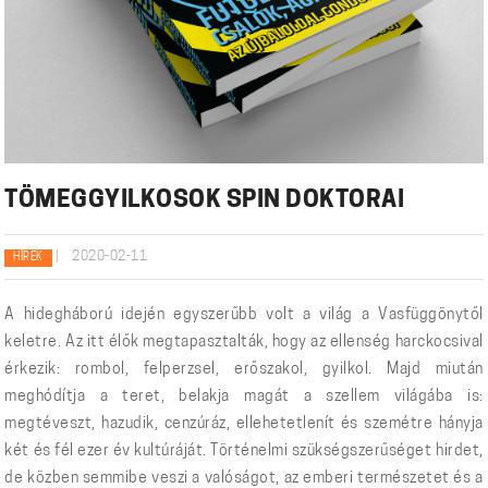
TÖMEGGYILKOSOK SPIN DOKTORAI
|
2020-02-11
HÍREK
A hidegháború idején egyszerűbb volt a világ a Vasfüggönytől
keletre. Az itt élők megtapasztalták, hogy az ellenség harckocsival
érkezik: rombol, felperzsel, erőszakol, gyilkol. Majd miután
meghódítja a teret, belakja magát a szellem világába is:
megtéveszt, hazudik, cenzúráz, ellehetetlenít és szemétre hányja
két és fél ezer év kultúráját. Történelmi szükségszerűséget hirdet,
de közben semmibe veszi a valóságot, az emberi természetet és a