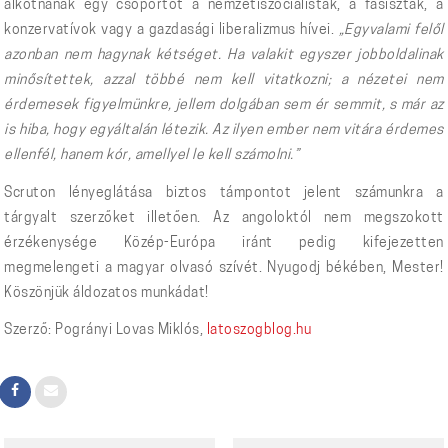
alkotnának egy csoportot a nemzetiszocialisták, a fasiszták, a
konzervatívok vagy a gazdasági liberalizmus hívei.
„Egyvalami felől
azonban nem hagynak kétséget. Ha valakit egyszer jobboldalinak
minősítettek, azzal többé nem kell vitatkozni; a nézetei nem
érdemesek figyelmünkre, jellem dolgában sem ér semmit, s már az
is hiba, hogy egyáltalán létezik. Az ilyen ember nem vitára érdemes
ellenfél, hanem kór, amellyel le kell számolni.”
Scruton lényeglátása biztos támpontot jelent számunkra a
tárgyalt szerzőket illetően. Az angoloktól nem megszokott
érzékenysége Közép-Európa iránt pedig kifejezetten
megmelengeti a magyar olvasó szívét. Nyugodj békében, Mester!
Köszönjük áldozatos munkádat!
Szerző:
Pogrányi Lovas Miklós
,
latoszogblog.hu