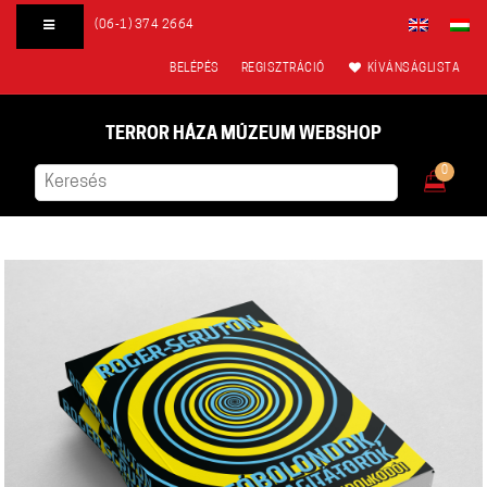
(06-1) 374 2664
BELÉPÉS
REGISZTRÁCIÓ
KÍVÁNSÁGLISTA
TERROR HÁZA MÚZEUM WEBSHOP
0