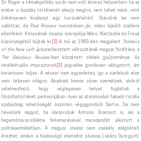
Sir Roger a témakijelölés során nem volt könnyű helyzetben: ha az
ember a lázadás történetét akarja megírni, nem tehet mást, mint
önkényesen kiválaszt egy korszakhatárt. Szerzőnk be nem
vallottan, de Paul Ricoeur nyomdokain jár, mikor kijelöli szellemi
ellenfeleit. Könyvének összes szereplője Marx, Nietzsche és Freud
köpönyegéből bújtak ki.
[2]
A mű az 1985-ben megjelent
Thinkers
of the New Left
újraszerkesztett változatának magyar fordítása, a
The Salisbury Review
-ban közzétett cikkek gyűjteménye. Az
intellektuális imposztorok
[3]
jegyzéke gondosan válogatott, ám
korántsem teljes. A névsor nem egyenletes, így a szelekció elve
sem teljesen világos. Akadnak benne olyan személyek, akikről
vélelmezhető, hogy véglegesen helyet foglaltak a
filozófiatörténet panteonjában: ilyen az ateizmusból fakadó totális
szabadság lehetőségét őszintén végiggondoló Sartre. De nem
tévedünk nagyot, ha idesoroljuk Antonio Gramscit is, aki a
hegemónia-probléma felismerésével maradandót alkotott a
politikaelméletben. A magyar olvasó nem csekély elégtételt
érezhet, amikor a húsbavágó elemzést olvassa Lukács Györgyről,