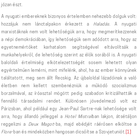
józan észt.
A nyugati embereknek bizonyos értelemben nehezebb dolguk volt:
hozzájuk nem lánctalpakon érkezett a
Haladás
. A nyugati
marxistáknak nem volt lehetőségük arra, hogy megmerítkezzenek
a népi demokráciában, így lehetőségük sem adódott arra, hogy az
egyetnemértőket karhatalom segítségével eltávolítsák a
munkahelyekről, de lehetőség szerint az élők sorából is. A nyugati
baloldali értelmiség elkötelezettségét sosem lehetett olyan
egyértelműen lemérni, mint mifelénk, ahol, ha az ember könnyűnek
találtatott, meg sem állt Recskig. Az újbaloldal lázadóinak a való
életben nem kellett szembenézniük a működő szocializmus
borzalmával, az íróasztal mögött pedig szabadon kritizálhatták a
fennálló társadalmi rendet. Különösen jövedelmező volt ez
Párizsban, ahol például egy Jean-Paul Sartre-nak lehetősége volt
arra, hogy állandó jelleggel a
Hotel Mistral
ban lakjon, átsétáljon
reggelizni a
Deux Magot
-ba, majd ebédjét ráérősen elköltse a
Flore
-ban és mindeközben hangosan dicsőítse a Szovjetuniót.
[1]