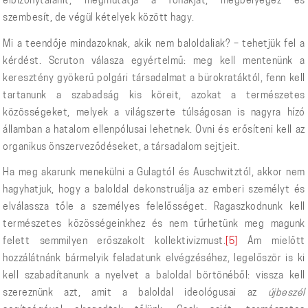
elbizonytalanít; megmutatja a fonákját, megbélyegez és
szembesít, de végül kételyek között hagy.
Mi a teendője mindazoknak, akik nem baloldaliak? – tehetjük fel a
kérdést. Scruton válasza egyértelmű: meg kell mentenünk a
keresztény gyökerű polgári társadalmat a bürokratáktól, fenn kell
tartanunk a szabadság kis köreit, azokat a természetes
közösségeket, melyek a világszerte túlságosan is nagyra hízó
államban a hatalom ellenpólusai lehetnek. Óvni és erősíteni kell az
organikus önszerveződéseket, a társadalom sejtjeit.
Ha meg akarunk menekülni a Gulagtól és Auschwitztól, akkor nem
hagyhatjuk, hogy a baloldal dekonstruálja az emberi személyt és
elválassza tőle a személyes felelősséget. Ragaszkodnunk kell
természetes közösségeinkhez és nem tűrhetünk meg magunk
felett semmilyen erőszakolt kollektivizmust.
[5]
Ám mielőtt
hozzálátnánk bármelyik feladatunk elvégzéséhez, legelőször is ki
kell szabadítanunk a nyelvet a baloldal börtönéből: vissza kell
szereznünk azt, amit a baloldal ideológusai az
újbeszél