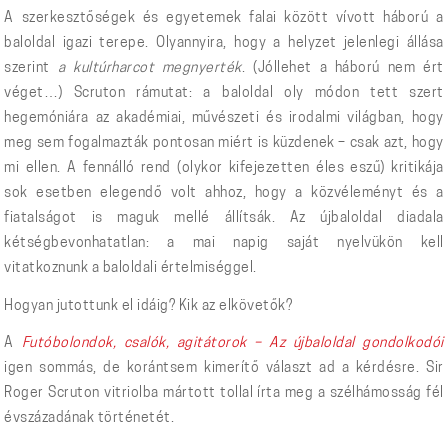
A szerkesztőségek és egyetemek falai között vívott háború a
baloldal igazi terepe. Olyannyira, hogy a helyzet jelenlegi állása
szerint
a kultúrharcot megnyerték
. (Jóllehet a háború nem ért
véget…) Scruton rámutat: a baloldal oly módon tett szert
hegemóniára az akadémiai, művészeti és irodalmi világban, hogy
meg sem fogalmazták pontosan miért is küzdenek – csak azt, hogy
mi ellen. A fennálló rend (olykor kifejezetten éles eszű) kritikája
sok esetben elegendő volt ahhoz, hogy a közvéleményt és a
fiatalságot is maguk mellé állítsák. Az újbaloldal diadala
kétségbevonhatatlan: a mai napig saját nyelvükön kell
vitatkoznunk a baloldali értelmiséggel.
Hogyan jutottunk el idáig? Kik az elkövetők?
A
Futóbolondok, csalók, agitátorok – Az újbaloldal gondolkodói
igen sommás, de korántsem kimerítő választ ad a kérdésre. Sir
Roger Scruton vitriolba mártott tollal írta meg a szélhámosság fél
évszázadának történetét.