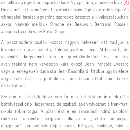
aki állítólag egyetlen exportcikkünk Nyugat felé, a pulykán kívül.
[4]
Ha az említett személyek filozófiai munkásságának eredetisége és
társadalmi hatása egyaránt szerepet játszott a kiválasztásukban,
akkor hiányzik mellőlük Simone de Beauvoir, Bertrand Russell,
Jacques Derrida vagy Peter Singer.
A posztmodern csalók között nagyon helyesen ott találjuk a
közismerten pszichopata, feleséggyilkos Louis Althussert, de
valamiért kegyelmet kap a gondolkodóként és politikai
aktivistaként nem kevesebb kárt okozó Jean-François Lyotard
vagy a lényegében dadaista Jean Baudrillard. Utóbbi ugyan élete
vége felé átállt a jobboldalra, ám írásai ettől nem lettek
érthetőbbek.
Scruton az őrültek közé sorolja a vitathatatlan intellektuális
befolyással bíró Habermast, de szabad lábon távozhat a frankfurti
iskola többi tagja. A józan ész ellen támadást indító baloldali
radikális feminista mozgalom, illetve a „fekete polgárjogi
mozgalom” kártevőinek teljes vonala hiányzik, csakúgy, mint a