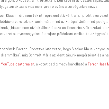
ális gondolkodást, amit értékként kell kezelni az összes tapasztal
Nyugaton aktuális vita mennyire releváns a térségünkre nézve.
ben Klaus miért nem tekint reprezentatívként a nonprofit szerveze
lobbiszervezeteknek, amik mára mind az Európai Unió, mind pedig a
knek, „hiszen nem civilek állnak össze és finanszírozzák ezeket a
szervezetek nyomásgyakorló erejére példaként említette az Egyesült 
enetének Baczoni Dorottya kifejtette, hogy Václav Klaus könyve arr
t dilemmákra”, míg Schmidt Mária az identitásunk megőrzését és a h
v
YouTube csatornáján
, a kötet pedig megvásárolható a
Terror Háza