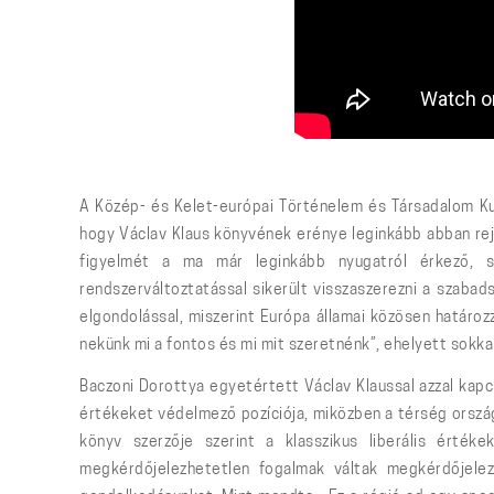
A Közép- és Kelet-európai Történelem és Társadalom Ku
hogy Václav Klaus könyvének erénye leginkább abban rejl
figyelmét a ma már leginkább nyugatról érkező, 
rendszerváltoztatással sikerült visszaszerezni a szaba
elgondolással, miszerint Európa államai közösen határoz
nekünk mi a fontos és mi mit szeretnénk”, ehelyett sokkal
Baczoni Dorottya egyetértett Václav Klaussal azzal kapc
értékeket védelmező pozíciója, miközben a térség orszá
könyv szerzője szerint a klasszikus liberális érték
megkérdőjelezhetetlen fogalmak váltak megkérdőjele