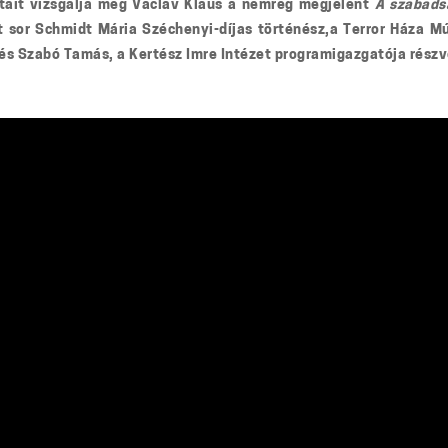
atait vizsgálja meg Václav Klaus a nemrég megjelent
A szabads
t sor Schmidt Mária Széchenyi-díjas történész,
a Terror Háza Mú
és Szabó Tamás, a Kertész Imre Intézet programigazgatója részv