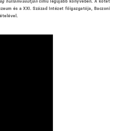
ág hullámvasútján
című legújabb könyvében. A kötet
zeum és a XXI. Század Intézet főigazgatója, Baczoni
ételével.