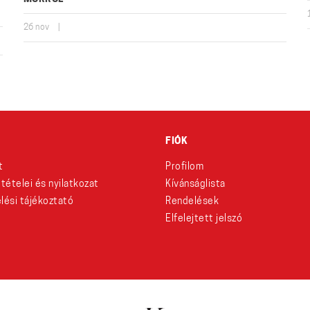
26
nov
|
FIÓK
t
Profilom
eltételei és nyilatkozat
Kívánságlista
lési tájékoztató
Rendelések
Elfelejtett jelszó