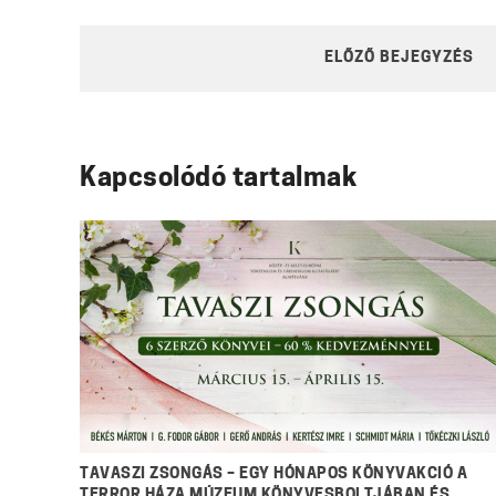
POST
ELŐZŐ BEJEGYZÉS
NAVIGATION
Kapcsolódó tartalmak
TAVASZI ZSONGÁS – EGY HÓNAPOS KÖNYVAKCIÓ A
TERROR HÁZA MÚZEUM KÖNYVESBOLTJÁBAN ÉS