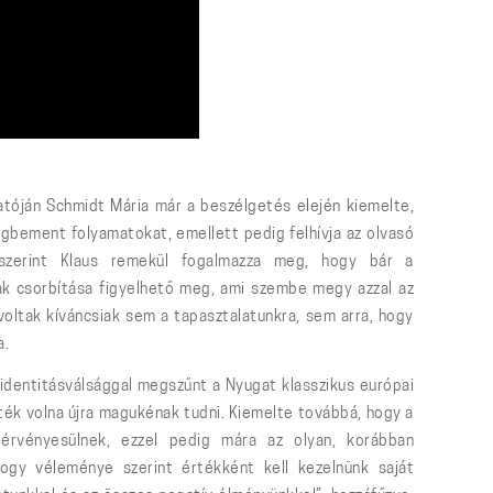
tóján Schmidt Mária már a beszélgetés elején kiemelte,
égbement folyamatokat, emellett pedig felhívja az olvasó
szerint Klaus remekül fogalmazza meg, hogy bár a
nak csorbítása figyelhető meg, ami szembe megy azzal az
voltak kíváncsiak sem a tapasztalatunkra, sem arra, hogy
a.
 identitásválsággal megszűnt a Nyugat klasszikus európai
ék volna újra magukénak tudni. Kiemelte továbbá, hogy a
k érvényesülnek, ezzel pedig mára az olyan, korábban
hogy véleménye szerint értékként kell kezelnünk saját