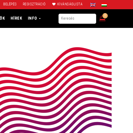
BELÉPÉS
REGISZTRÁCIÓ
KÍVÁNSÁGLISTA
0
IÓK
HÍREK
INFO