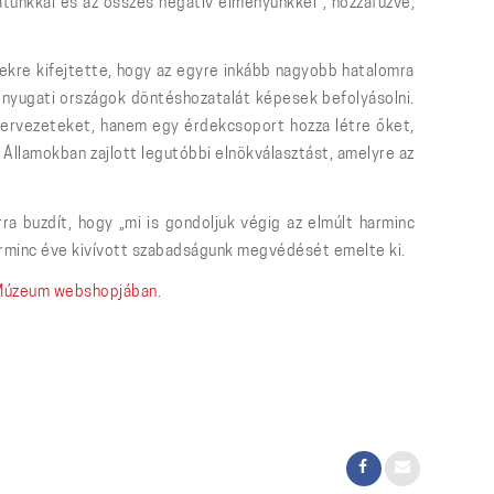
atunkkal és az összes negatív élményünkkel”, hozzáfűzve,
tekre kifejtette, hogy az egyre inkább nagyobb hatalomra
 nyugati országok döntéshozatalát képesek befolyásolni.
 szervezeteket, hanem egy érdekcsoport hozza létre őket,
Államokban zajlott legutóbbi elnökválasztást, amelyre az
a buzdít, hogy „mi is gondoljuk végig az elmúlt harminc
arminc éve kivívott szabadságunk megvédését emelte ki.
 Múzeum webshopjában
.