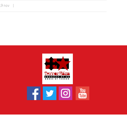
19
nov
|