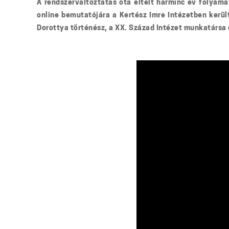
A rendszerváltoztatás óta eltelt harminc év folyam
online bemutatójára a Kertész Imre Intézetben kerül
Dorottya történész, a XX. Század Intézet munkatársa 