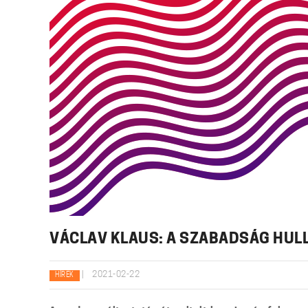
VÁCLAV KLAUS: A SZABADSÁG HU
|
2021-02-22
HÍREK