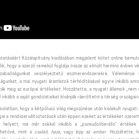
tatásáért Közalapítvány kiadásában megjelent kötet online bemuta
ik, hogy a szerző remekül foglalja össze az elmúlt harminc évben v
szabadságunkat veszélyeztető eszmerendszerekre. Véleménye 
dságunkat, a mai nyugati áramlatok térhódításával egyre inkább an
zák meg az európai értékeket. Hozzátette, a nyugati államok „nem 
 inkább a saját gondolataikat kívánják ráerőltetni a térség országair
solatban, hogy a kétpólusú világ megszűnése után kialakult nyugati
gai a rendszerváltoztatások után éppen ezeket az értékeket szerett
ek helyett, ma már sokkal inkább a „pszeudoliberális” értéke
zhetővé, mint a
család, haza
, vagy épp az
ember
. Hozzátette, 