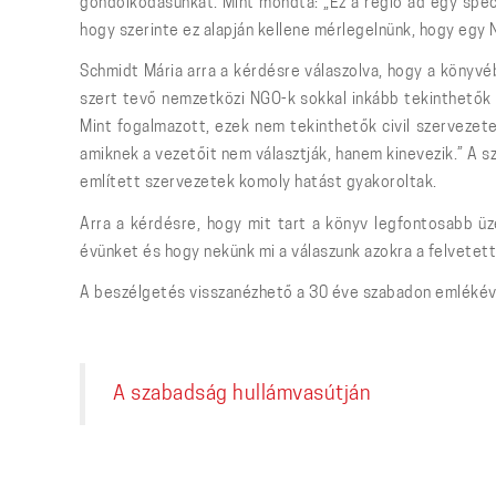
gondolkodásunkat. Mint mondta: „Ez a régió ad egy speci
hogy szerinte ez alapján kellene mérlegelnünk, hogy egy 
Schmidt Mária arra a kérdésre válaszolva, hogy a könyvé
szert tevő nemzetközi NGO-k sokkal inkább tekinthetők 
Mint fogalmazott, ezek nem tekinthetők civil szervezete
amiknek a vezetőit nem választják, hanem kinevezik.” A 
említett szervezetek komoly hatást gyakoroltak.
Arra a kérdésre, hogy mit tart a könyv legfontosabb üz
évünket és hogy nekünk mi a válaszunk azokra a felvetet
A beszélgetés visszanézhető a 30 éve szabadon emléké
A szabadság hullámvasútján