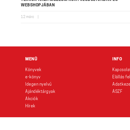
WEBSHOPJÁBAN
12
márc
|
MENÜ
INFO
Könyvek
Kapcsola
e-könyv
Elállás f
Idegen nyelvű
Adatkeze
Ajándéktárgyak
ÁSZF
Akciók
Hírek