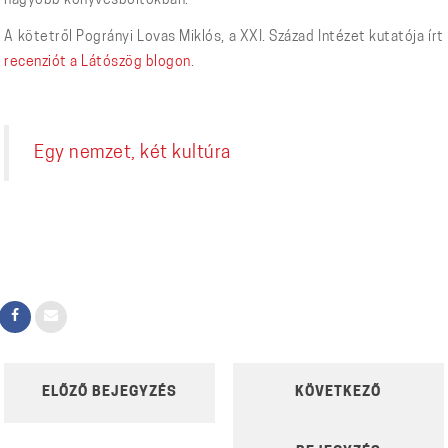
nagyobb könyvesboltokban.
A kötetről Pogrányi Lovas Miklós, a XXI. Század Intézet kutatója írt
recenziót a Látószög blogon
.
Egy nemzet, két kultúra
POST
ELŐZŐ BEJEGYZÉS
KÖVETKEZŐ
NAVIGATION