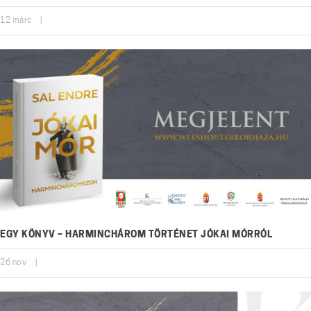
12
márc
|
EGY KÖNYV – HARMINCHÁROM TÖRTÉNET JÓKAI MÓRRÓL
26
nov
|