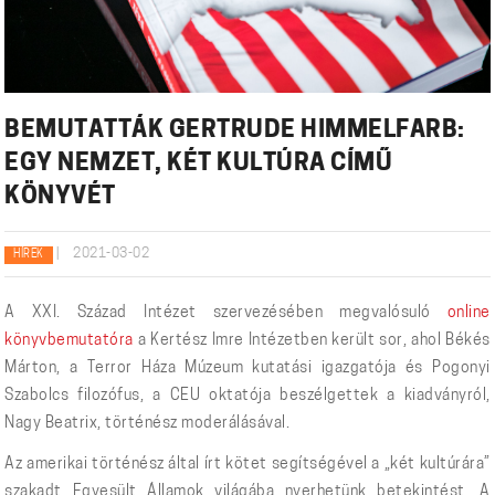
BEMUTATTÁK GERTRUDE HIMMELFARB:
EGY NEMZET, KÉT KULTÚRA CÍMŰ
KÖNYVÉT
|
2021-03-02
HÍREK
A XXI. Század Intézet szervezésében megvalósuló
online
könyvbemutatóra
a Kertész Imre Intézetben került sor, ahol Békés
Márton, a Terror Háza Múzeum kutatási igazgatója és Pogonyi
Szabolcs filozófus, a CEU oktatója beszélgettek a kiadványról,
Nagy Beatrix, történész moderálásával.
Az amerikai történész által írt kötet segítségével a „két kultúrára”
szakadt Egyesült Államok világába nyerhetünk betekintést. A