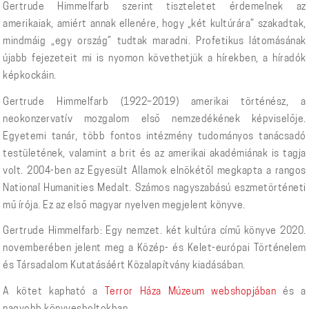
Gertrude Himmelfarb szerint tiszteletet érdemelnek az
amerikaiak, amiért annak ellenére, hogy „két kultúrára” szakadtak,
mindmáig „egy ország” tudtak maradni. Profetikus látomásának
újabb fejezeteit mi is nyomon követhetjük a hírekben, a híradók
képkockáin.
Gertrude Himmelfarb (1922–2019) amerikai történész, a
neokonzervatív mozgalom első nemzedékének képviselője.
Egyetemi tanár, több fontos intézmény tudományos tanácsadó
testületének, valamint a brit és az amerikai akadémiának is tagja
volt. 2004-ben az Egyesült Államok elnökétől megkapta a rangos
National Humanities Medalt. Számos nagyszabású eszmetörténeti
mű írója. Ez az első magyar nyelven megjelent könyve.
Gertrude Himmelfarb: Egy nemzet. két kultúra című könyve 2020.
novemberében jelent meg a Közép- és Kelet-európai Történelem
és Társadalom Kutatásáért Közalapítvány kiadásában.
A kötet kapható a
Terror Háza Múzeum webshopjában
és a