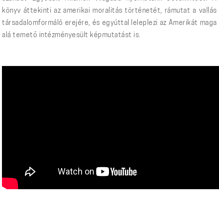
könyv áttekinti az amerikai moralitás történetét, rámutat a vallás
társadalomformáló erejére, és egyúttal leleplezi az Amerikát maga
alá temető intézményesült képmutatást is.