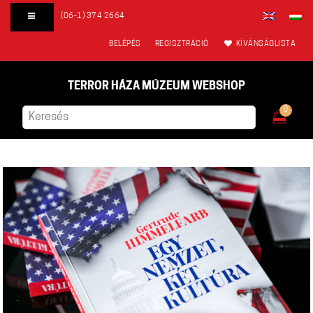
(06-1) 374 2664
BELÉPÉS
REGISZTRÁCIÓ
KÍVÁNSÁGLISTA
TERROR HÁZA MÚZEUM WEBSHOP
0