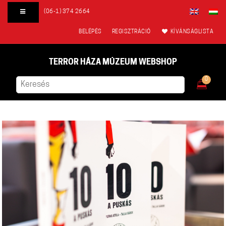
(06-1) 374 2664
BELÉPÉS
REGISZTRÁCIÓ
KÍVÁNSÁGLISTA
TERROR HÁZA MÚZEUM WEBSHOP
0