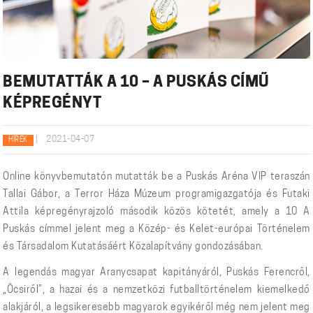
BEMUTATTÁK A 10 – A PUSKÁS CÍMŰ
KÉPREGÉNYT
|
2021-04-07
HÍREK
Online könyvbemutatón mutatták be a Puskás Aréna VIP teraszán
Tallai Gábor, a Terror Háza Múzeum programigazgatója és Futaki
Attila képregényrajzoló második közös kötetét, amely a 10 A
Puskás címmel jelent meg a Közép- és Kelet-európai Történelem
és Társadalom Kutatásáért Közalapítvány gondozásában.
A legendás magyar Aranycsapat kapitányáról, Puskás Ferencről,
„Öcsiről”, a hazai és a nemzetközi futballtörténelem kiemelkedő
alakjáról, a legsikeresebb magyarok egyikéről még nem jelent meg