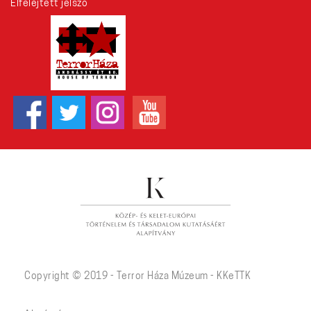
Elfelejtett jelszó
Copyright © 2019 - Terror Háza Múzeum - KKeTTK