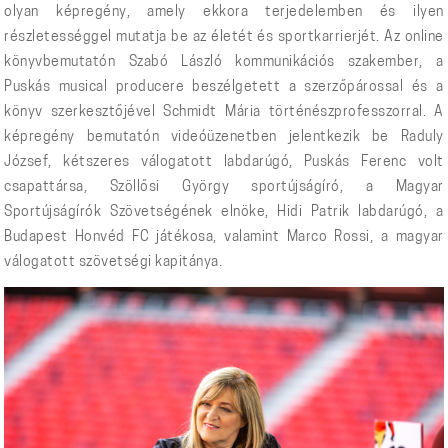
olyan képregény, amely ekkora terjedelemben és ilyen
részletességgel mutatja be az életét és sportkarrierjét. Az online
könyvbemutatón Szabó László kommunikációs szakember, a
Puskás musical producere beszélgetett a szerzőpárossal és a
könyv szerkesztőjével Schmidt Mária történészprofesszorral. A
képregény bemutatón videóüzenetben jelentkezik be Raduly
József, kétszeres válogatott labdarúgó, Puskás Ferenc volt
csapattársa, Szöllősi György sportújságíró, a Magyar
Sportújságírók Szövetségének elnöke, Hidi Patrik labdarúgó, a
Budapest Honvéd FC játékosa, valamint Marco Rossi, a magyar
válogatott szövetségi kapitánya.