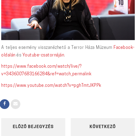
A teljes esemény visszanézhető a Terror Háza Múzeum
Facebook-
oldalán
és
Youtube-csatornáján
.
https://www.facebook.com/watch/live/?
v=3436007683166284&ref=watch_permalink
https://www.youtube.com/watch?v=pghTmtJKPPk
POST
ELŐZŐ BEJEGYZÉS
KÖVETKEZŐ
NAVIGATION