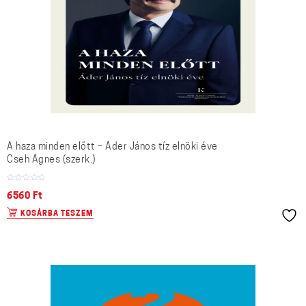
A haza minden előtt – Áder János tíz elnöki éve
Cseh Ágnes (szerk.)
6560
Ft
KOSÁRBA TESZEM