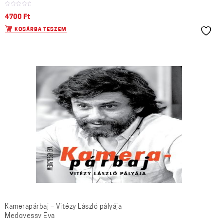
4700
Ft
KOSÁRBA TESZEM
Kamerapárbaj – Vitézy László pályája
Medgyessy Éva