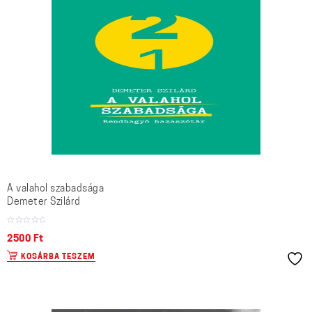
A valahol szabadsága
Demeter Szilárd
2500
Ft
KOSÁRBA TESZEM