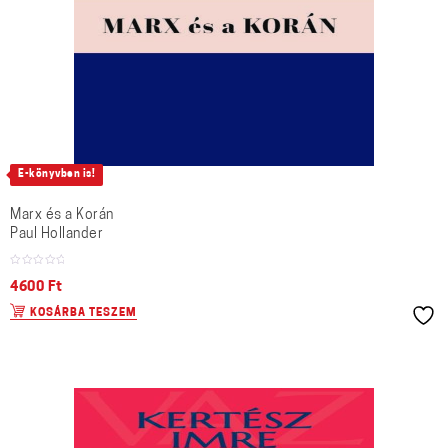
E-könyvben is!
Marx és a Korán
Paul Hollander
4600
Ft
KOSÁRBA TESZEM