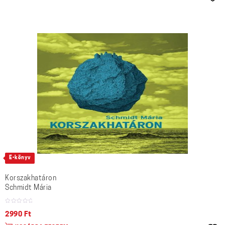
E-könyv
Korszakhatáron
Schmidt Mária
2990
Ft