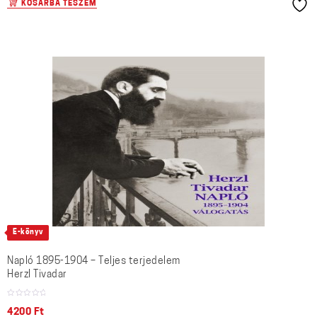
KOSÁRBA TESZEM
E-könyv
Napló 1895-1904 – Teljes terjedelem
Herzl Tivadar
4200
Ft