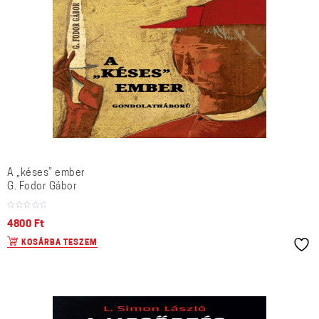
A „késes” ember
G. Fodor Gábor
4800
Ft
KOSÁRBA TESZEM