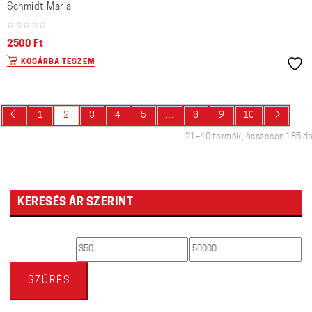
Schmidt Mária
2500
Ft
KOSÁRBA TESZEM
←
→
1
2
3
4
5
…
8
9
10
21–40 termék, összesen 185 db
KERESÉS ÁR SZERINT
Min
Max
ár
ár
SZŰRÉS