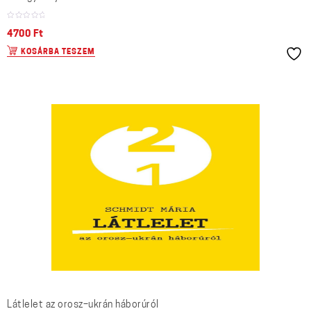
4700
Ft
KOSÁRBA TESZEM
Látlelet az orosz–ukrán háborúról