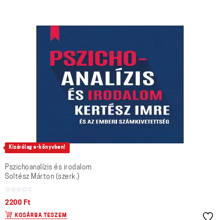
Kizárólag e-könyvben!
Pszichoanalízis és irodalom
Soltész Márton (szerk.)
2200
Ft
KOSÁRBA TESZEM