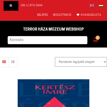
(06-1) 374 2664
BELÉPÉS
REGISZTRÁCIÓ
KÍVÁNSÁGLISTA
TERROR HÁZA MÚZEUM WEBSHOP
0