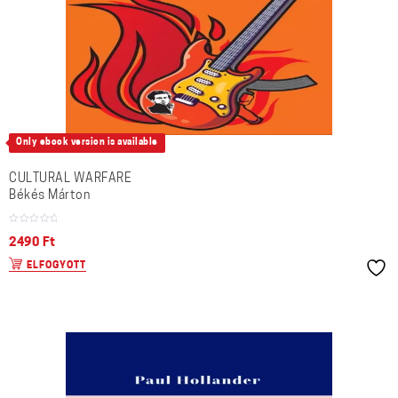
Only ebook version is available
CULTURAL WARFARE
Békés Márton
2490
Ft
ELFOGYOTT