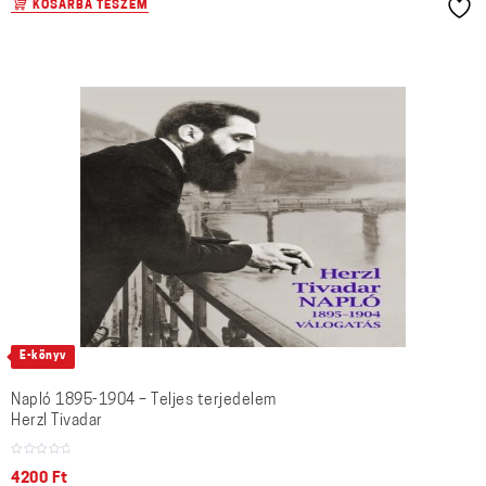
KOSÁRBA TESZEM
E-könyv
Napló 1895-1904 – Teljes terjedelem
Herzl Tivadar
4200
Ft