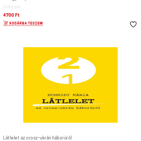
4700
Ft
KOSÁRBA TESZEM
Látlelet az orosz–ukrán háborúról