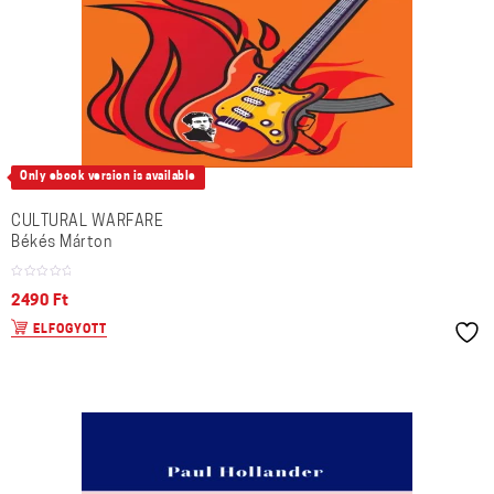
Only ebook version is available
CULTURAL WARFARE
Békés Márton
2490
Ft
ELFOGYOTT