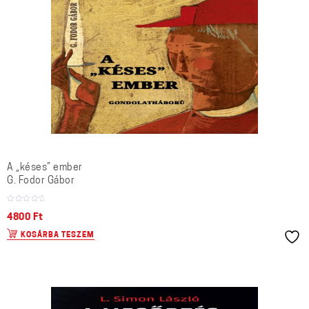
A „késes” ember
G. Fodor Gábor
4800
Ft
KOSÁRBA TESZEM