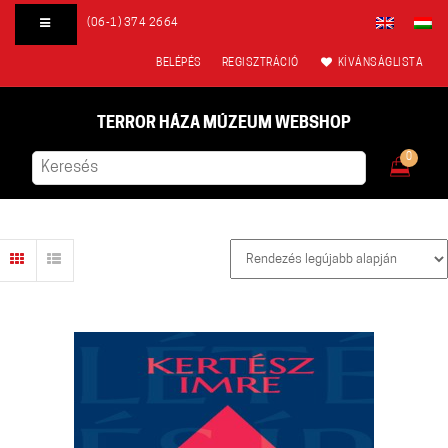
(06-1) 374 2664
BELÉPÉS
REGISZTRÁCIÓ
KÍVÁNSÁGLISTA
TERROR HÁZA MÚZEUM WEBSHOP
0