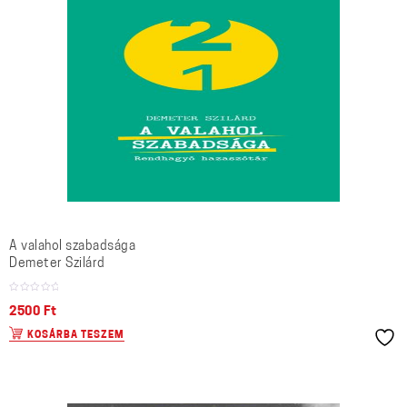
A valahol szabadsága
Demeter Szilárd
2500
Ft
KOSÁRBA TESZEM