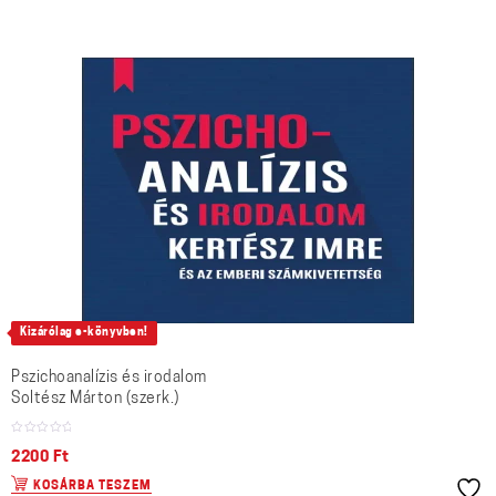
Kizárólag e-könyvben!
Pszichoanalízis és irodalom
Soltész Márton (szerk.)
2200
Ft
KOSÁRBA TESZEM