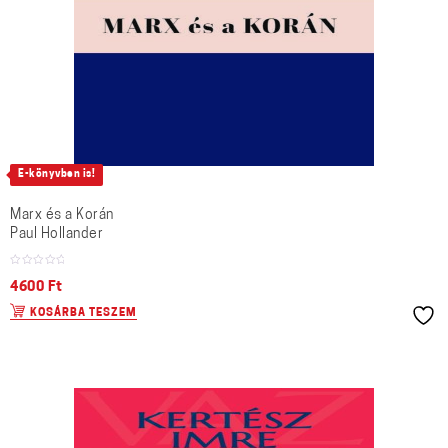
E-könyvben is!
Marx és a Korán
Paul Hollander
4600
Ft
KOSÁRBA TESZEM