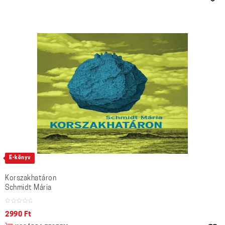
E-könyv
Korszakhatáron
Schmidt Mária
2990
Ft