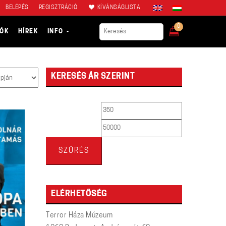
BELÉPÉS
REGISZTRÁCIÓ
KÍVÁNSÁGLISTA
0
IÓK
HÍREK
INFO
KERESÉS ÁR SZERINT
Min
Max
ár
ár
SZŰRÉS
ELÉRHETŐSÉG
Terror Háza Múzeum