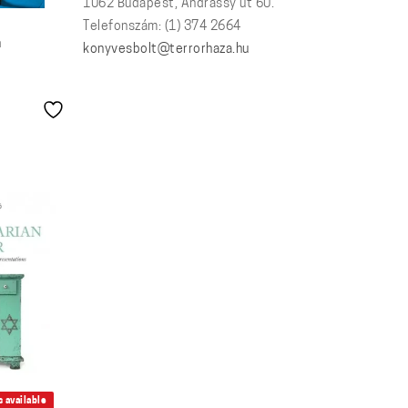
1062 Budapest, Andrássy út 60.
Telefonszám: (1) 374 2664
n
konyvesbolt@terrorhaza.hu
 available