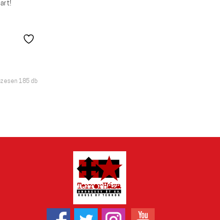
art!
Sorted
szesen 185 db
by
latest