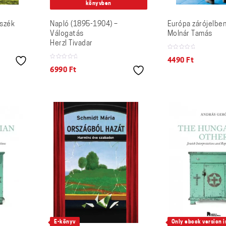
könyvben
sszék
Napló (1895-1904) –
Európa zárójelbe
Válogatás
Molnár Tamás
Herzl Tivadar
4490
Ft
6990
Ft
E-könyv
Only ebook version is