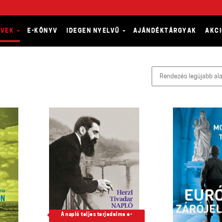
YVEK
E-KÖNYV
IDEGEN NYELVŰ
AJÁNDÉKTÁRGYAK
AKC
A napló teljes terjedelme e-