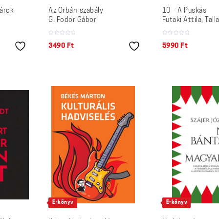
árok
Az Orbán-szabály
10 – A Puskás
G. Fodor Gábor
Futaki Attila, Tall
3490
Ft
5990
Ft
E-könyv
E-könyv