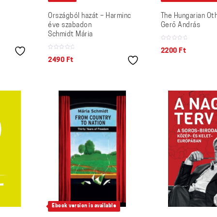
Országból hazát – Harminc
The Hungarian Ot
éve szabadon
Gerő András
Schmidt Mária
2200
Ft
2490
Ft
Ebook version is available