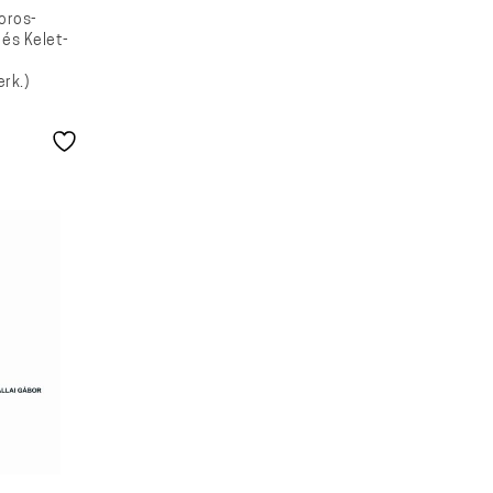
oros-
 és Kelet-
rk.)