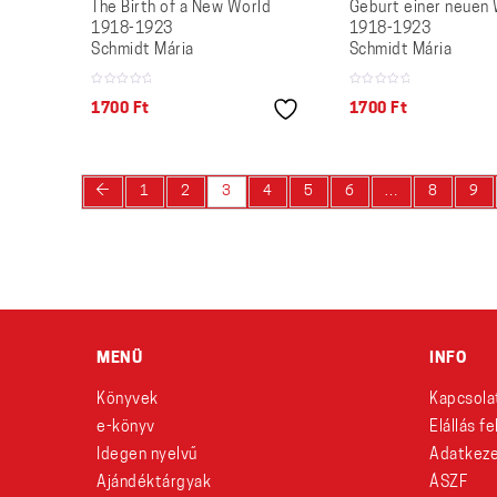
The Birth of a New World
Geburt einer neuen 
1918-1923
1918-1923
Schmidt Mária
Schmidt Mária
1700
Ft
1700
Ft
←
1
2
3
4
5
6
…
8
9
MENÜ
INFO
Könyvek
Kapcsola
e-könyv
Elállás f
Idegen nyelvű
Adatkeze
Ajándéktárgyak
ÁSZF