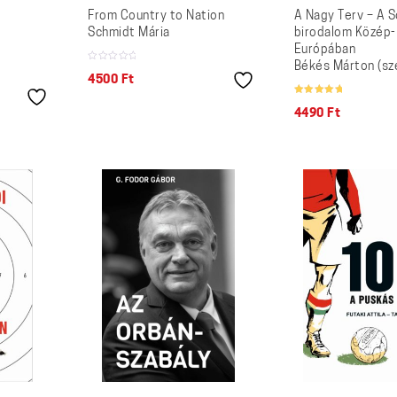
From Country to Nation
A Nagy Terv – A S
t
Schmidt Mária
birodalom Közép-
Európában
Békés Márton (sze
4500
Ft
Értékelés:
/ 5
5.00
4490
Ft