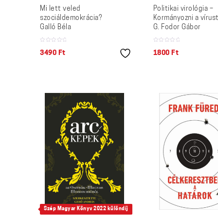
Mi lett veled
Politikai virológia –
szociáldemokrácia?
Kormányozni a vírus
Galló Béla
G. Fodor Gábor
3490
Ft
1800
Ft
Szép Magyar Könyv 2022 különdíj