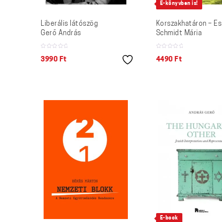
E-könyvben is!
Liberális látószög
Korszakhatáron – E
Gerő András
Schmidt Mária
3990
Ft
4490
Ft
E-book