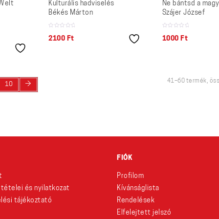
Welt
Kulturális hadviselés
Ne bántsd a magy
Békés Márton
Szájer József
2100
Ft
1000
Ft
41–60 termék, ös
→
10
FIÓK
t
Profilom
eltételei és nyilatkozat
Kívánságlista
lési tájékoztató
Rendelések
Elfelejtett jelszó