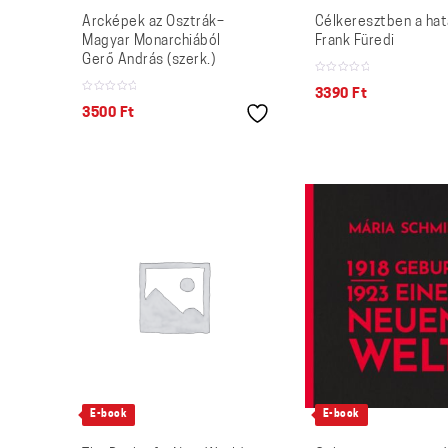
Arcképek az Osztrák–
Célkeresztben a hat
Magyar Monarchiából
Frank Füredi
Gerő András (szerk.)
3390
Ft
3500
Ft
E-book
E-book