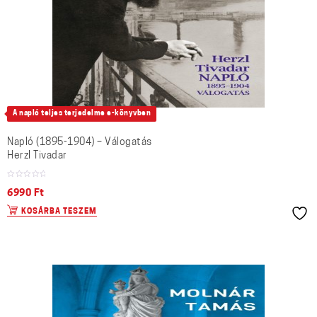
A napló teljes terjedelme e-könyvben
Napló (1895-1904) – Válogatás
Herzl Tivadar
6990
Ft
KOSÁRBA TESZEM