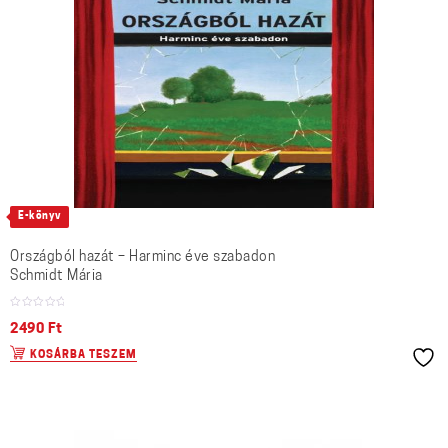
E-könyv
Országból hazát – Harminc éve szabadon
Schmidt Mária
2490
Ft
KOSÁRBA TESZEM