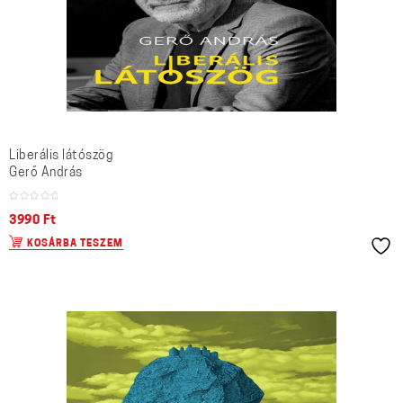
Liberális látószög
Gerő András
3990
Ft
KOSÁRBA TESZEM