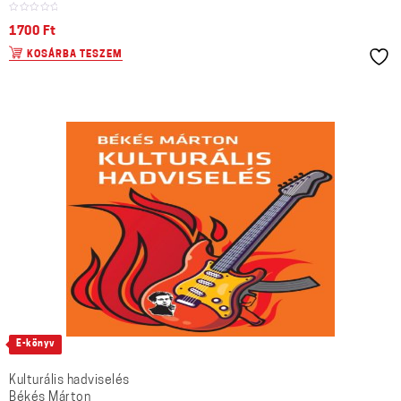
1700
Ft
KOSÁRBA TESZEM
E-könyv
Kulturális hadviselés
Békés Márton