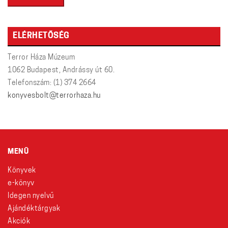
ELÉRHETŐSÉG
Terror Háza Múzeum
1062 Budapest, Andrássy út 60.
Telefonszám: (1) 374 2664
konyvesbolt@terrorhaza.hu
MENÜ
Könyvek
e-könyv
Idegen nyelvű
Ajándéktárgyak
Akciók