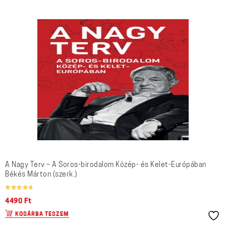
A Nagy Terv – A Soros-birodalom Közép- és Kelet-Európában
Békés Márton (szerk.)
Értékelés:
/ 5
5.00
4490
Ft
KOSÁRBA TESZEM