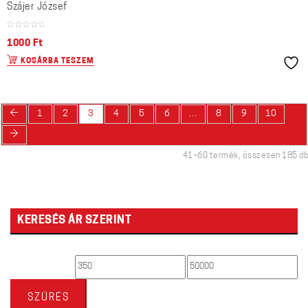
Szájer József
1000
Ft
KOSÁRBA TESZEM
←
1
2
3
4
5
6
…
8
9
10
→
41–60 termék, összesen 185 db
KERESÉS ÁR SZERINT
Min
Max
ár
ár
SZŰRÉS