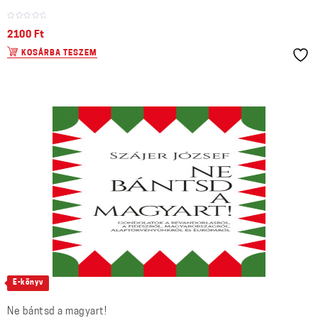
2100
Ft
KOSÁRBA TESZEM
E-könyv
Ne bántsd a magyart!