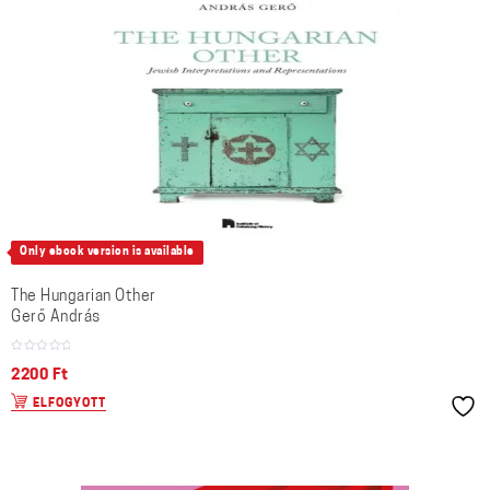
Only ebook version is available
The Hungarian Other
Gerő András
2200
Ft
ELFOGYOTT