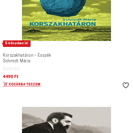
E-könyvben is!
Korszakhatáron – Esszék
Schmidt Mária
4490
Ft
KOSÁRBA TESZEM