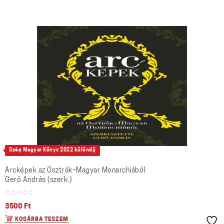
Szép Magyar Könyv 2022 különdíj
Arcképek az Osztrák–Magyar Monarchiából
Gerő András (szerk.)
3500
Ft
KOSÁRBA TESZEM