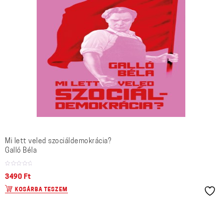
Mi lett veled szociáldemokrácia?
Galló Béla
3490
Ft
KOSÁRBA TESZEM