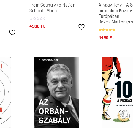
From Country to Nation
A Nagy Terv – A S
t
Schmidt Mária
birodalom Közép-
Európában
Békés Márton (sze
4500
Ft
Értékelés:
/ 5
5.00
4490
Ft