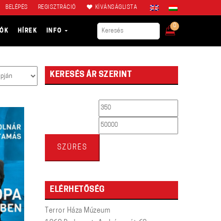
BELÉPÉS
REGISZTRÁCIÓ
KÍVÁNSÁGLISTA
0
IÓK
HÍREK
INFO
KERESÉS ÁR SZERINT
Min
Max
ár
ár
SZŰRÉS
ELÉRHETŐSÉG
Terror Háza Múzeum