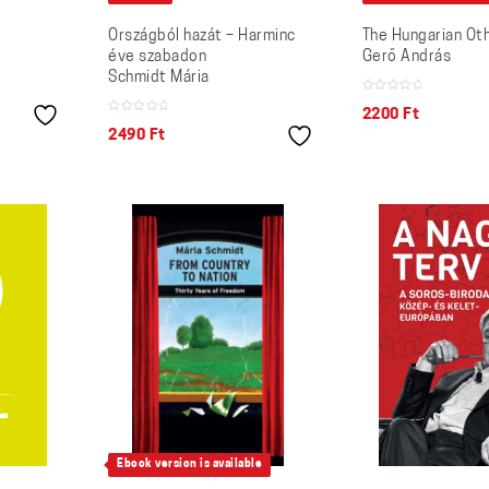
Országból hazát – Harminc
The Hungarian Ot
éve szabadon
Gerő András
Schmidt Mária
2200
Ft
2490
Ft
Ebook version is available