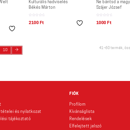
Welt
Kulturális hadviselés
Ne bántsd a magy
Békés Márton
Szájer József
2100
Ft
1000
Ft
41–60 termék, ös
→
10
FIÓK
t
Profilom
eltételei és nyilatkozat
Kívánságlista
lési tájékoztató
Rendelések
Elfelejtett jelszó