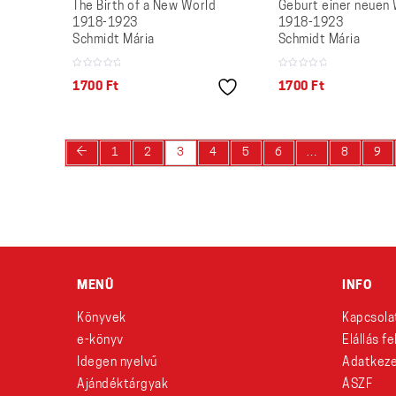
The Birth of a New World
Geburt einer neuen 
1918-1923
1918-1923
Schmidt Mária
Schmidt Mária
1700
Ft
1700
Ft
←
1
2
3
4
5
6
…
8
9
MENÜ
INFO
Könyvek
Kapcsola
e-könyv
Elállás f
Idegen nyelvű
Adatkeze
Ajándéktárgyak
ÁSZF