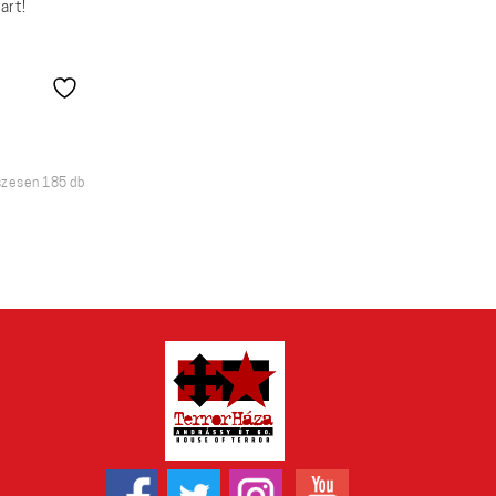
art!
Sorted
szesen 185 db
by
latest