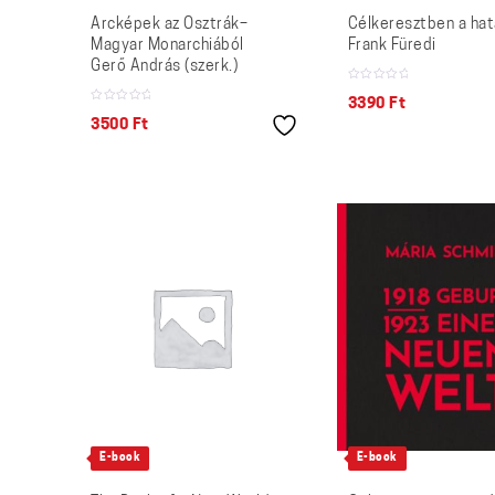
Arcképek az Osztrák–
Célkeresztben a hat
Magyar Monarchiából
Frank Füredi
Gerő András (szerk.)
3390
Ft
3500
Ft
E-book
E-book