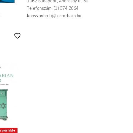
1062 Budapest, Andrássy út 60.
Telefonszám: (1) 374 2664
n
konyvesbolt@terrorhaza.hu
 available