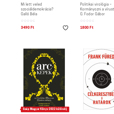
Mi lett veled
Politikai virológia –
szociáldemokrácia?
Kormányozni a vírus
Galló Béla
G. Fodor Gábor
3490
Ft
1800
Ft
Szép Magyar Könyv 2022 különdíj