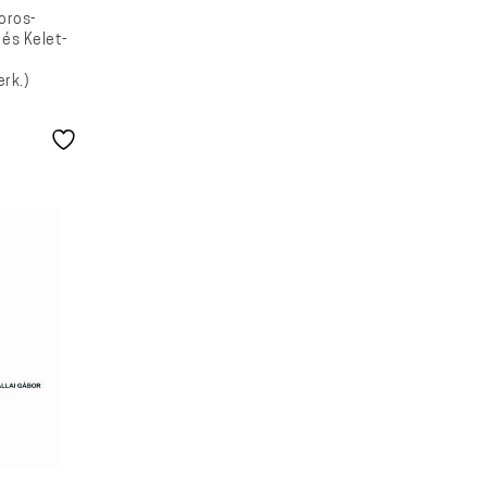
oros-
 és Kelet-
rk.)