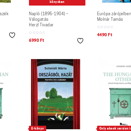
könyvben
sszék
Napló (1895-1904) –
Európa zárójelbe
Válogatás
Molnár Tamás
Herzl Tivadar
4490
Ft
6990
Ft
E-könyv
Only ebook version is