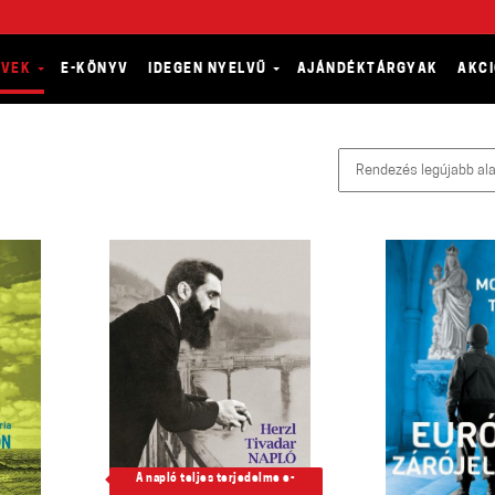
YVEK
E-KÖNYV
IDEGEN NYELVŰ
AJÁNDÉKTÁRGYAK
AKC
A napló teljes terjedelme e-