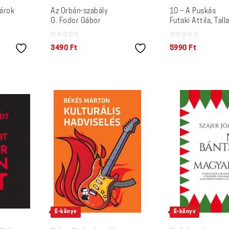
árok
Az Orbán-szabály
10 – A Puskás
G. Fodor Gábor
Futaki Attila, Tall
3490
Ft
5990
Ft
E-könyv
E-könyv