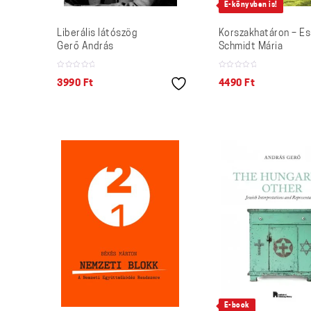
E-könyvben is!
Liberális látószög
Korszakhatáron – E
Gerő András
Schmidt Mária
3990
Ft
4490
Ft
E-book