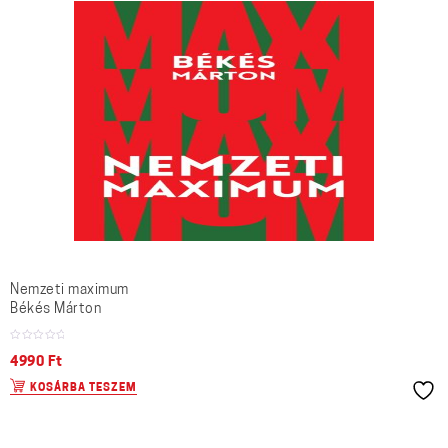
Nemzeti maximum
Békés Márton
4990
Ft
KOSÁRBA TESZEM