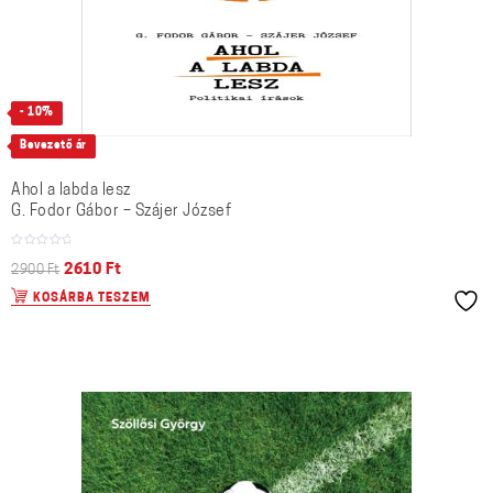
- 10%
Bevezető ár
Ahol a labda lesz
G. Fodor Gábor – Szájer József
Original
Current
2610
Ft
2900
Ft
price
price
KOSÁRBA TESZEM
was:
is:
2900 Ft.
2610 Ft.