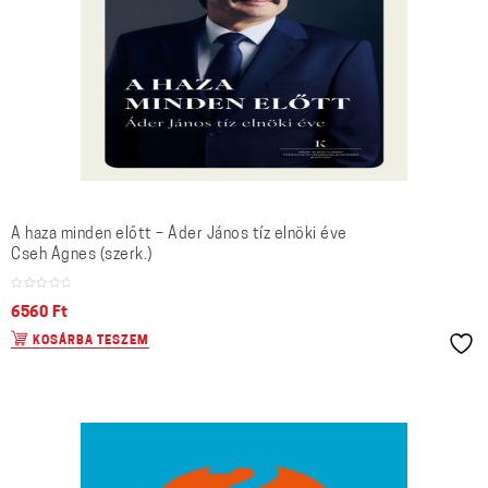
A haza minden előtt – Áder János tíz elnöki éve
Cseh Ágnes (szerk.)
6560
Ft
KOSÁRBA TESZEM