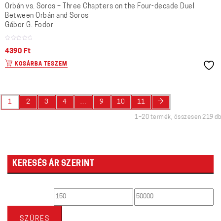
Orbán vs. Soros – Three Chapters on the Four-decade Duel
Between Orbán and Soros
Gábor G. Fodor
4390
Ft
KOSÁRBA TESZEM
→
1
2
3
4
…
9
10
11
1–20 termék, összesen 219 db
KERESÉS ÁR SZERINT
Min
Max
ár
ár
SZŰRÉS