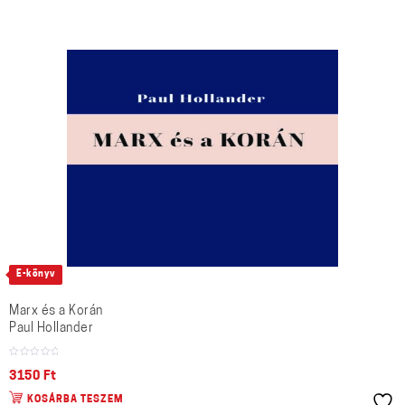
E-könyv
Marx és a Korán
Paul Hollander
3150
Ft
KOSÁRBA TESZEM