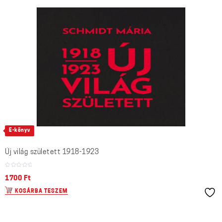
E-könyv
Új világ született 1918-1923
1700
Ft
KOSÁRBA TESZEM