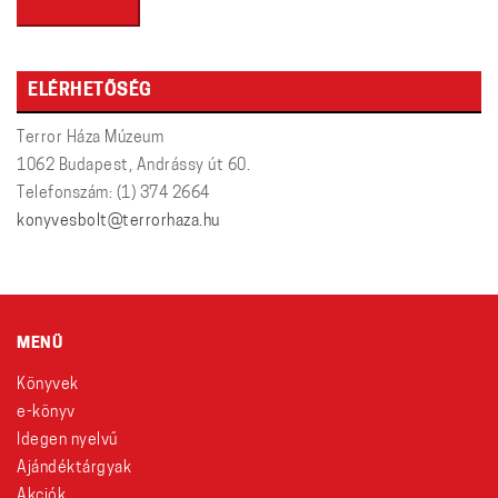
ELÉRHETŐSÉG
Terror Háza Múzeum
1062 Budapest, Andrássy út 60.
Telefonszám: (1) 374 2664
konyvesbolt@terrorhaza.hu
MENÜ
Könyvek
e-könyv
Idegen nyelvű
Ajándéktárgyak
Akciók