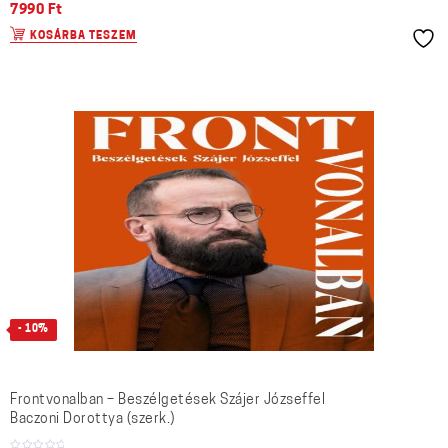
7990
Ft
KOSÁRBA TESZEM
- 10%
Frontvonalban – Beszélgetések Szájer Józseffel
Baczoni Dorottya (szerk.)