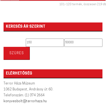
101–120 termék, összesen 219 db
KERESÉS ÁR SZERINT
Min
Max
ár
ár
SZŰRÉS
ELÉRHETŐSÉG
Terror Háza Múzeum
1062 Budapest, Andrássy út 60.
Telefonszám: (1) 374 2664
konyvesbolt@terrorhaza.hu