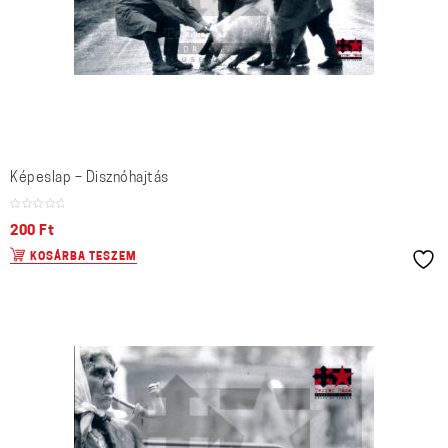
Képeslap – Disznóhajtás
200
Ft
KOSÁRBA TESZEM