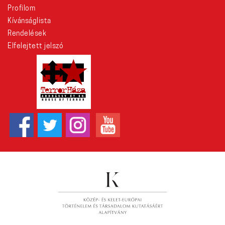
Profilom
Kívánságlista
Rendelések
Elfelejtett jelszó