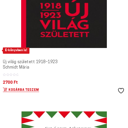
E-könyvben is!
Új világ született 1918–1923
Schmidt Mária
2700
Ft
KOSÁRBA TESZEM