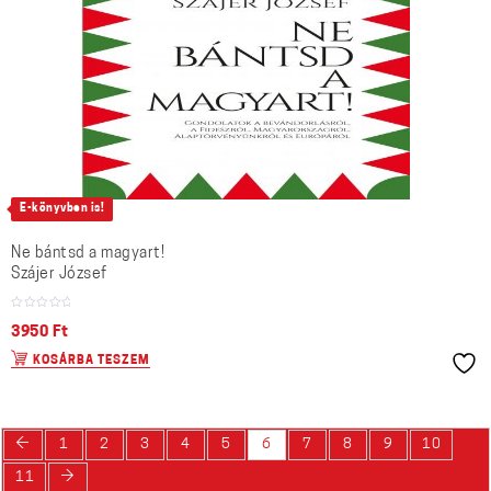
E-könyvben is!
Ne bántsd a magyart!
Szájer József
3950
Ft
KOSÁRBA TESZEM
←
1
2
3
4
5
6
7
8
9
10
→
11