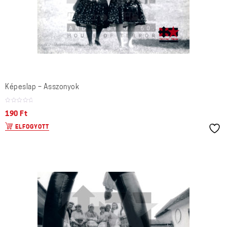
Képeslap – Asszonyok
190
Ft
ELFOGYOTT