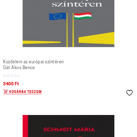
Küzdelem az európai színtéren
Gát Ákos Bence
3400
Ft
KOSÁRBA TESZEM