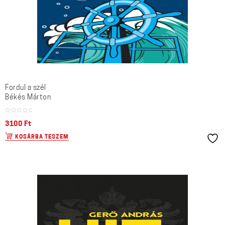
Fordul a szél
Békés Márton
3100
Ft
KOSÁRBA TESZEM