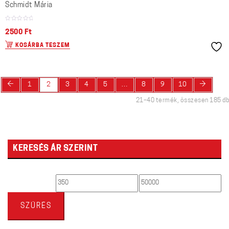
Schmidt Mária
2500
Ft
KOSÁRBA TESZEM
←
→
1
2
3
4
5
…
8
9
10
21–40 termék, összesen 185 db
KERESÉS ÁR SZERINT
Min
Max
ár
ár
SZŰRÉS