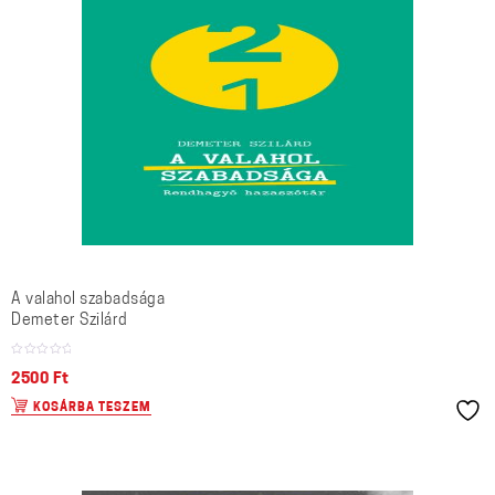
A valahol szabadsága
Demeter Szilárd
2500
Ft
KOSÁRBA TESZEM