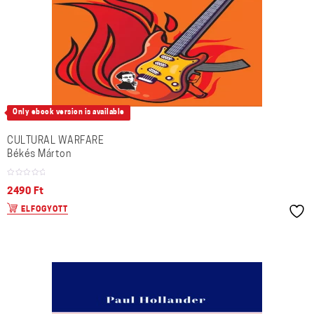
Only ebook version is available
CULTURAL WARFARE
Békés Márton
2490
Ft
ELFOGYOTT