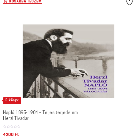
KOSÁRBA TESZEM
E-könyv
Napló 1895-1904 – Teljes terjedelem
Herzl Tivadar
4200
Ft