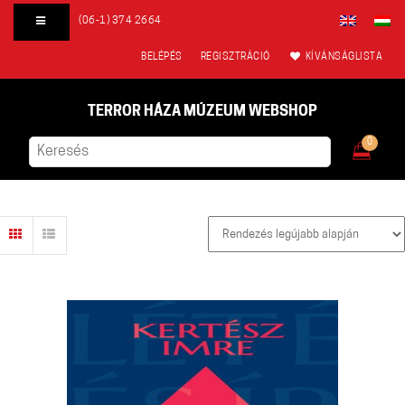
(06-1) 374 2664
BELÉPÉS
REGISZTRÁCIÓ
KÍVÁNSÁGLISTA
TERROR HÁZA MÚZEUM WEBSHOP
0