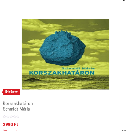
E-könyv
Korszakhatáron
Schmidt Mária
2990
Ft