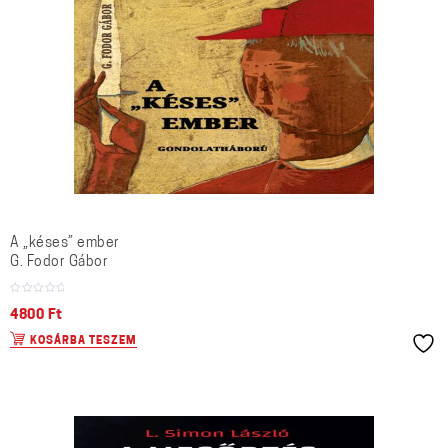
A „késes” ember
G. Fodor Gábor
4800
Ft
KOSÁRBA TESZEM