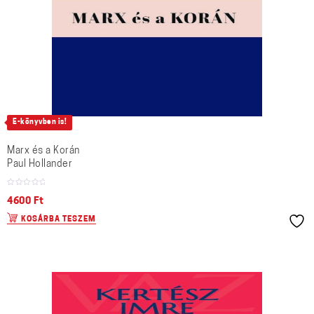
E-könyvben is!
Marx és a Korán
Paul Hollander
4600
Ft
KOSÁRBA TESZEM