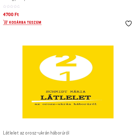
4700
Ft
KOSÁRBA TESZEM
Látlelet az orosz–ukrán háborúról