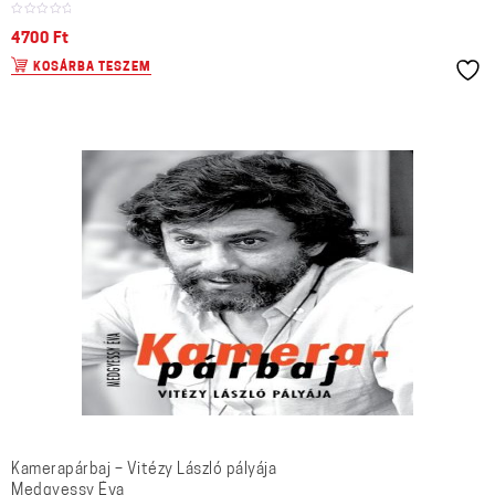
4700
Ft
KOSÁRBA TESZEM
Kamerapárbaj – Vitézy László pályája
Medgyessy Éva