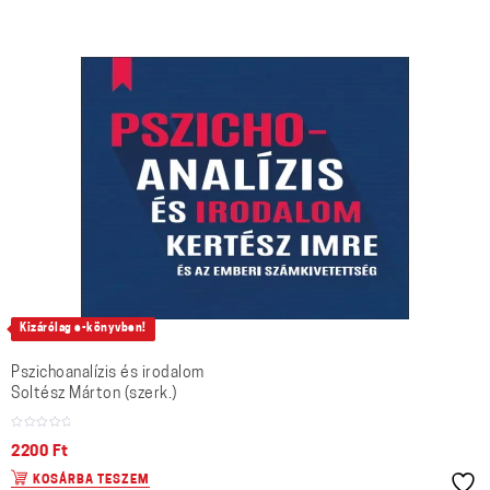
Kizárólag e-könyvben!
Pszichoanalízis és irodalom
Soltész Márton (szerk.)
2200
Ft
KOSÁRBA TESZEM