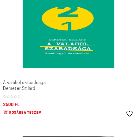
A valahol szabadsága
Demeter Szilárd
2500
Ft
KOSÁRBA TESZEM