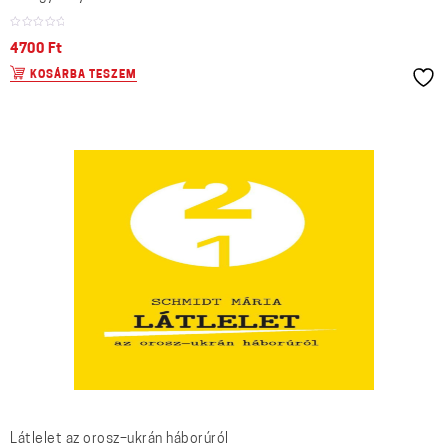
4700
Ft
KOSÁRBA TESZEM
Látlelet az orosz–ukrán háborúról