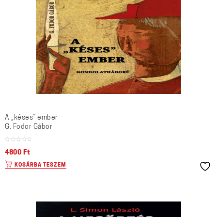
A „késes” ember
G. Fodor Gábor
4800
Ft
KOSÁRBA TESZEM