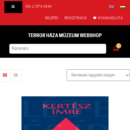
(06-1) 374 2664
BELÉPÉS
REGISZTRÁCIÓ
KÍVÁNSÁGLISTA
TERROR HÁZA MÚZEUM WEBSHOP
0