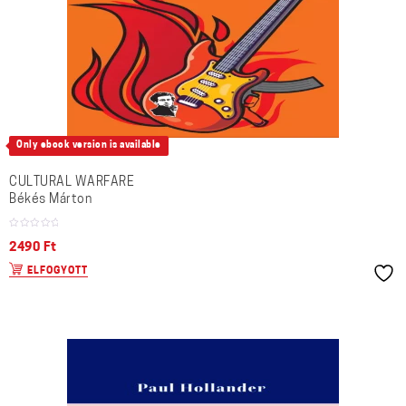
Only ebook version is available
CULTURAL WARFARE
Békés Márton
2490
Ft
ELFOGYOTT