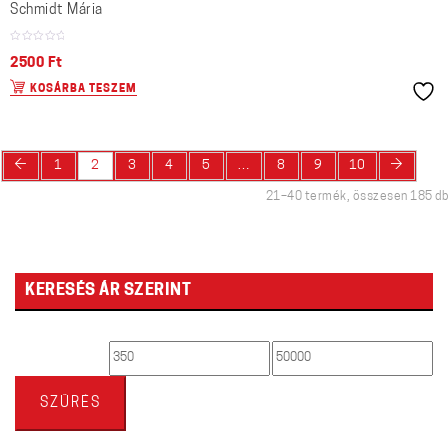
Schmidt Mária
2500
Ft
KOSÁRBA TESZEM
←
→
1
2
3
4
5
…
8
9
10
21–40 termék, összesen 185 db
KERESÉS ÁR SZERINT
Min
Max
ár
ár
SZŰRÉS