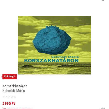
E-könyv
Korszakhatáron
Schmidt Mária
2990
Ft