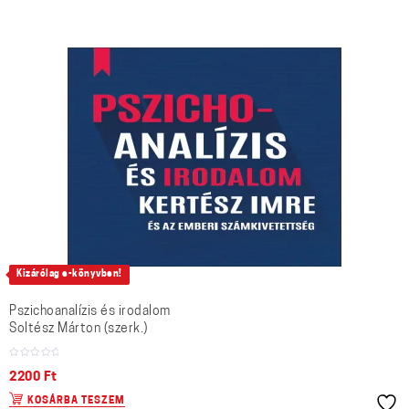
Kizárólag e-könyvben!
Pszichoanalízis és irodalom
Soltész Márton (szerk.)
2200
Ft
KOSÁRBA TESZEM