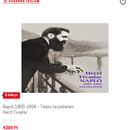
KOSÁRBA TESZEM
E-könyv
Napló 1895-1904 – Teljes terjedelem
Herzl Tivadar
4200
Ft