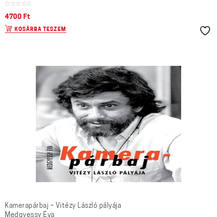
4700
Ft
KOSÁRBA TESZEM
Kamerapárbaj – Vitézy László pályája
Medgyessy Éva