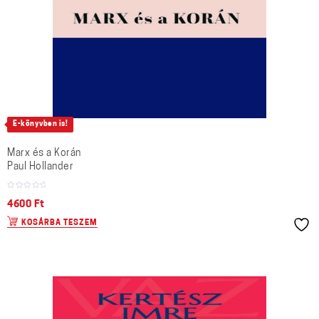
E-könyvben is!
Marx és a Korán
Paul Hollander
4600
Ft
KOSÁRBA TESZEM