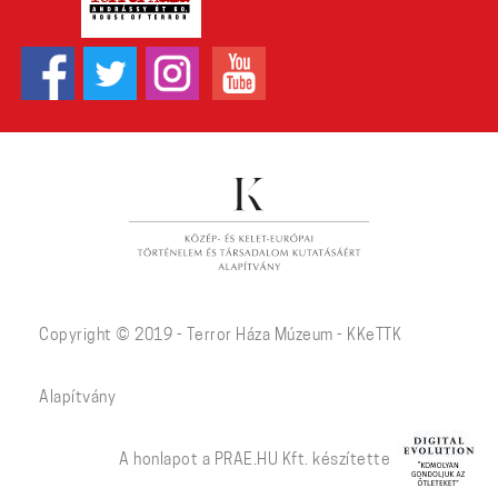
Copyright © 2019 - Terror Háza Múzeum - KKeTTK
Alapítvány
A honlapot a PRAE.HU Kft. készítette