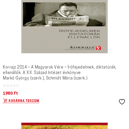
Korrajz 2014 – A Magyarok Vére – Írófejedelmek, diktatúrák,
ellenállók. A XX. Század Intézet évkönyve
Markó György (szerk.), Schmidt Mária (szerk.)
1980
Ft
KOSÁRBA TESZEM