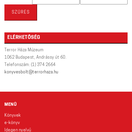
ár
ár
SZŰRÉS
ELÉRHETŐSÉG
Terror Háza Múzeum
1062 Budapest, Andrássy út 60.
Telefonszám: (1) 374 2664
konyvesbolt@terrorhaza.hu
MENÜ
Könyvek
e-könyv
Idegen nyelvű