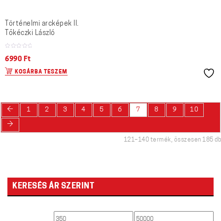
Történelmi arcképek II.
Tőkéczki László
6990
Ft
KOSÁRBA TESZEM
←
1
2
3
4
5
6
7
8
9
10
→
121–140 termék, összesen 185 db
KERESÉS ÁR SZERINT
Min
Max