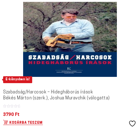
E-könyvben is!
Szabadság/Harcosok – Hidegháborús írások
Békés Márton (szerk.), Joshua Muravchik (válogatta)
3790
Ft
KOSÁRBA TESZEM