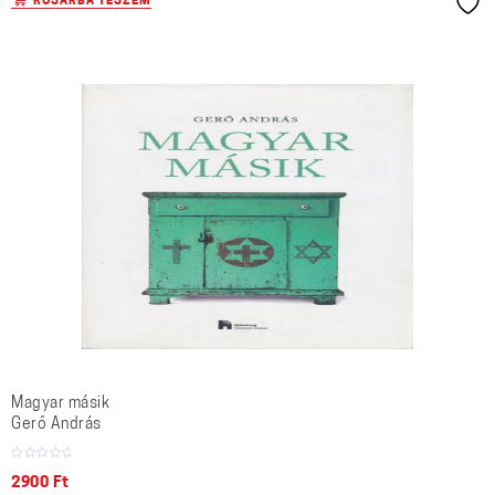
KOSÁRBA TESZEM
Magyar másik
Gerő András
2900
Ft