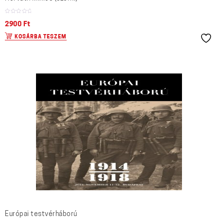
2900
Ft
KOSÁRBA TESZEM
Európai testvérháború