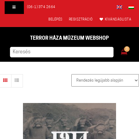
(06-1) 374 2664
BELÉPÉS
REGISZTRÁCIÓ
KÍVÁNSÁGLISTA
TERROR HÁZA MÚZEUM WEBSHOP
0