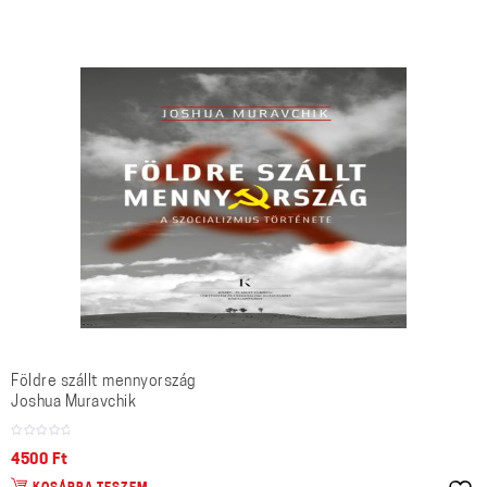
Földre szállt mennyország
Joshua Muravchik
4500
Ft