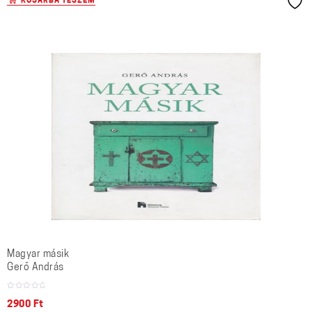
KOSÁRBA TESZEM
Magyar másik
Gerő András
2900
Ft