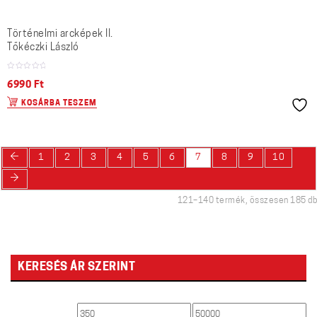
Történelmi arcképek II.
Tőkéczki László
6990
Ft
KOSÁRBA TESZEM
←
1
2
3
4
5
6
7
8
9
10
→
121–140 termék, összesen 185 db
KERESÉS ÁR SZERINT
Min
Max