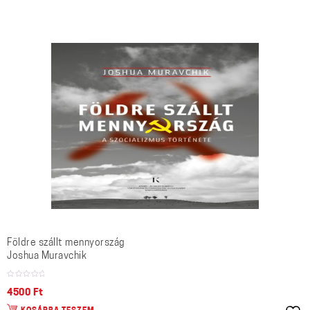
Földre szállt mennyország
Joshua Muravchik
4500
Ft