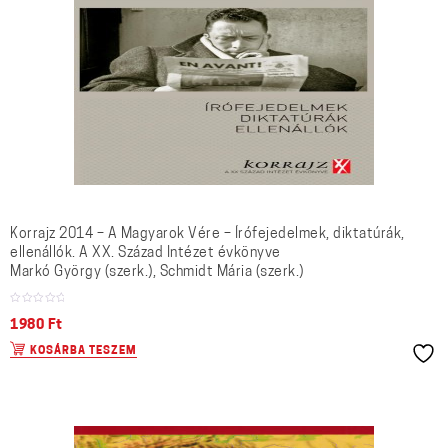
Korrajz 2014 – A Magyarok Vére – Írófejedelmek, diktatúrák,
ellenállók. A XX. Század Intézet évkönyve
Markó György (szerk.), Schmidt Mária (szerk.)
1980
Ft
KOSÁRBA TESZEM