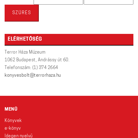
ár
ár
SZŰRÉS
ELÉRHETŐSÉG
Terror Háza Múzeum
1062 Budapest, Andrássy út 60.
Telefonszám: (1) 374 2664
konyvesbolt@terrorhaza.hu
MENÜ
Könyvek
e-könyv
Idegen nyelvű