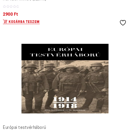
2900
Ft
KOSÁRBA TESZEM
Európai testvérháború