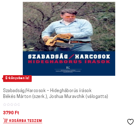
E-könyvben is!
Szabadság/Harcosok – Hidegháborús írások
Békés Márton (szerk.), Joshua Muravchik (válogatta)
3790
Ft
KOSÁRBA TESZEM