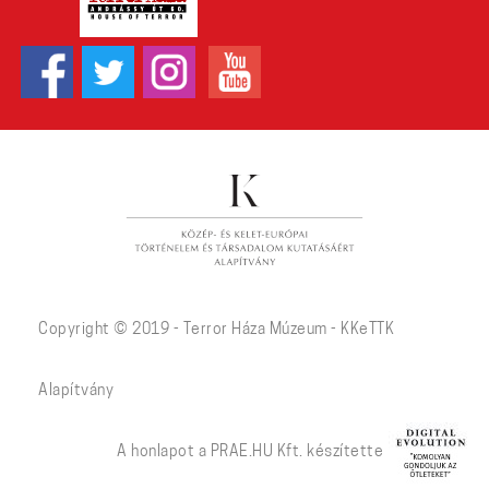
Copyright © 2019 - Terror Háza Múzeum - KKeTTK
Alapítvány
A honlapot a PRAE.HU Kft. készítette