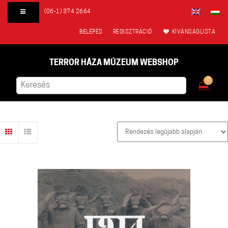
(06-1) 374 2664
BELÉPÉS
REGISZTRÁCIÓ
KÍVÁNSÁGLISTA
TERROR HÁZA MÚZEUM WEBSHOP
0