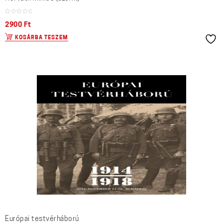
2900
Ft
KOSÁRBA TESZEM
Európai testvérháború