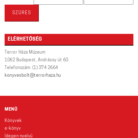
ár
ár
SZŰRÉS
ELÉRHETŐSÉG
Terror Háza Múzeum
1062 Budapest, Andrássy út 60.
Telefonszám: (1) 374 2664
konyvesbolt@terrorhaza.hu
MENÜ
Könyvek
e-könyv
Idegen nyelvű