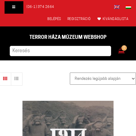
(06-1) 374 2664
BELÉPÉS
REGISZTRÁCIÓ
KÍVÁNSÁGLISTA
TERROR HÁZA MÚZEUM WEBSHOP
0