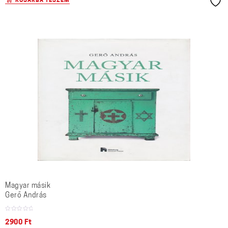
KOSÁRBA TESZEM
Magyar másik
Gerő András
2900
Ft