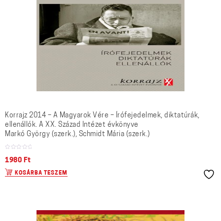
Korrajz 2014 – A Magyarok Vére – Írófejedelmek, diktatúrák,
ellenállók. A XX. Század Intézet évkönyve
Markó György (szerk.), Schmidt Mária (szerk.)
1980
Ft
KOSÁRBA TESZEM