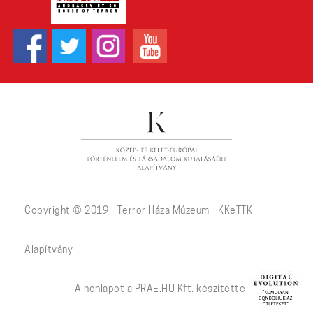
Copyright © 2019 - Terror Háza Múzeum - KKeTTK
Alapítvány
A honlapot a PRAE.HU Kft. készítette