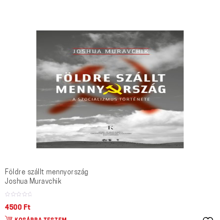
Földre szállt mennyország
Joshua Muravchik
4500
Ft