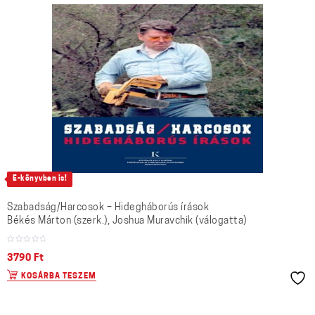
E-könyvben is!
Szabadság/Harcosok – Hidegháborús írások
Békés Márton (szerk.), Joshua Muravchik (válogatta)
3790
Ft
KOSÁRBA TESZEM