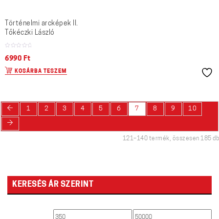
Történelmi arcképek II.
Tőkéczki László
6990
Ft
KOSÁRBA TESZEM
←
1
2
3
4
5
6
7
8
9
10
→
121–140 termék, összesen 185 db
KERESÉS ÁR SZERINT
Min
Max