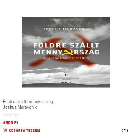
Földre szállt mennyország
Joshua Muravchik
4500
Ft
KOSÁRBA TESZEM