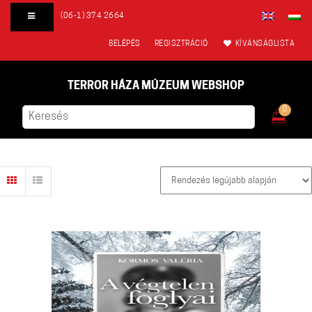
(06-1) 374 2664
BELÉPÉS
REGISZTRÁCIÓ
KÍVÁNSÁGLISTA
TERROR HÁZA MÚZEUM WEBSHOP
0