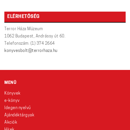
ELÉRHETŐSÉG
Terror Háza Múzeum
1062 Budapest, Andrássy út 60.
Telefonszám: (1) 374 2664
konyvesbolt@terrorhaza.hu
MENÜ
Könyvek
e-könyv
Idegen nyelvű
Ajándéktárgyak
Akciók
Hírek