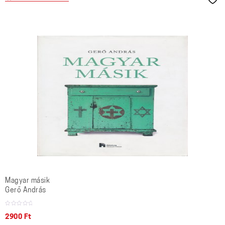
Magyar másik
Gerő András
2900
Ft