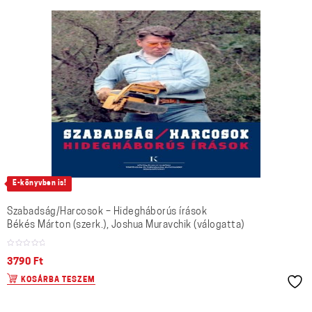
E-könyvben is!
Szabadság/Harcosok – Hidegháborús írások
Békés Márton (szerk.), Joshua Muravchik (válogatta)
3790
Ft
KOSÁRBA TESZEM