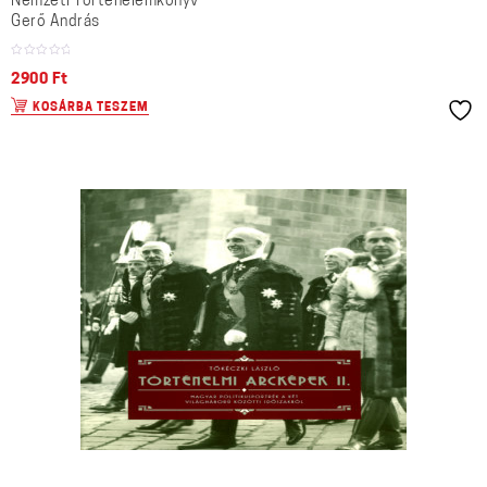
Nemzeti Történelemkönyv
Gerő András
2900
Ft
KOSÁRBA TESZEM