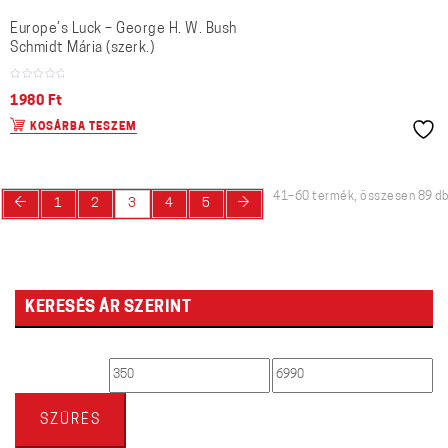
Europe’s Luck – George H. W. Bush
Schmidt Mária (szerk.)
1980
Ft
KOSÁRBA TESZEM
41–60 termék, összesen 89 db
←
→
1
2
3
4
5
KERESÉS ÁR SZERINT
Min
Max
ár
ár
SZŰRÉS