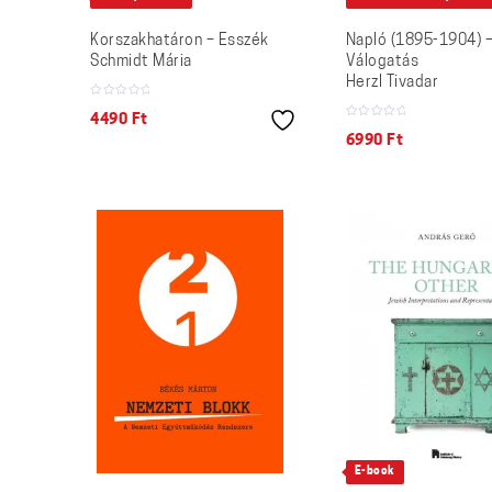
Korszakhatáron – Esszék
Napló (1895-1904) 
Schmidt Mária
Válogatás
Herzl Tivadar
4490
Ft
6990
Ft
E-book