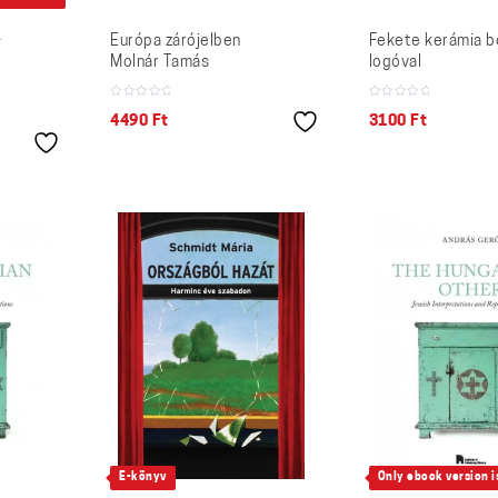
–
Európa zárójelben
Fekete kerámia b
Molnár Tamás
logóval
4490
Ft
3100
Ft
E-könyv
Only ebook version is