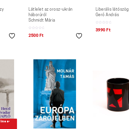
zy
Látlelet az orosz–ukrán
Liberális látószög
háborúról
Gerő András
Schmidt Mária
3990
Ft
2500
Ft
elme e-