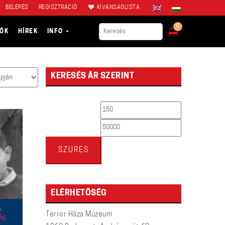
BELÉPÉS
REGISZTRÁCIÓ
KÍVÁNSÁGLISTA
0
IÓK
HÍREK
INFO
KERESÉS ÁR SZERINT
Min
Max
ár
ár
SZŰRÉS
ELÉRHETŐSÉG
Terror Háza Múzeum