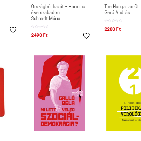
Országból hazát – Harminc
The Hungarian Ot
éve szabadon
Gerő András
Schmidt Mária
2200
Ft
2490
Ft