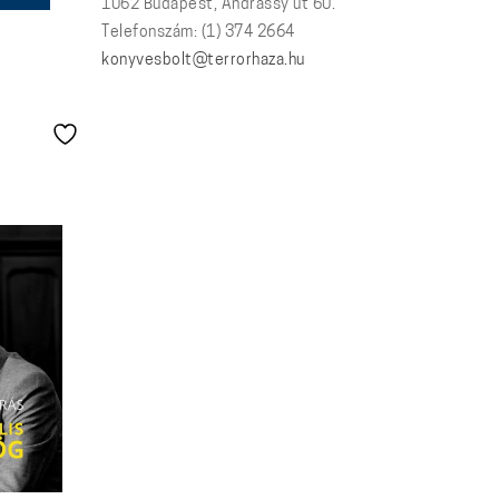
1062 Budapest, Andrássy út 60.
Telefonszám: (1) 374 2664
konyvesbolt@terrorhaza.hu