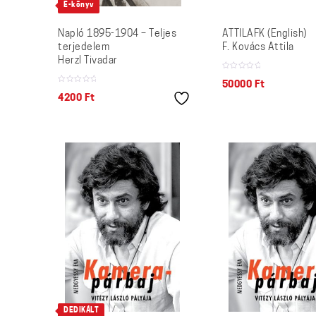
E-könyv
Napló 1895-1904 – Teljes
ATTILAFK (English)
terjedelem
F. Kovács Attila
Herzl Tivadar
50000
Ft
4200
Ft
DEDIKÁLT