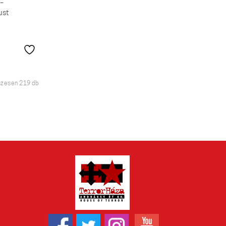
 –
ust
Sorted
szesen 219 db
by
latest