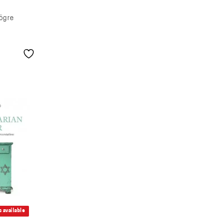
ögre
 available