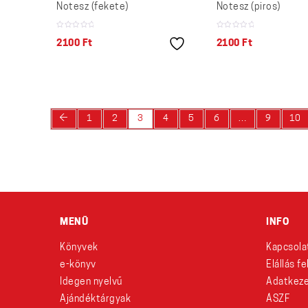
Notesz (fekete)
Notesz (piros)
2100
Ft
2100
Ft
←
1
2
3
4
5
6
…
9
10
MENÜ
INFO
Könyvek
Kapcsola
e-könyv
Elállás f
Idegen nyelvű
Adatkeze
Ajándéktárgyak
ÁSZF