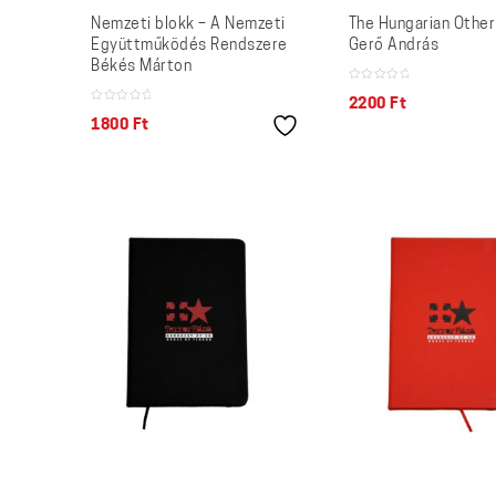
Nemzeti blokk – A Nemzeti
The Hungarian Other
Együttműködés Rendszere
Gerő András
Békés Márton
2200
Ft
1800
Ft