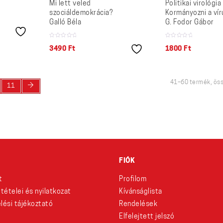
Mi lett veled
Politikai virológia
szociáldemokrácia?
Kormányozni a vír
Galló Béla
G. Fodor Gábor
3490
Ft
1800
Ft
41–60 termék, ös
→
11
FIÓK
t
Profilom
eltételei és nyilatkozat
Kívánságlista
lési tájékoztató
Rendelések
Elfelejtett jelszó