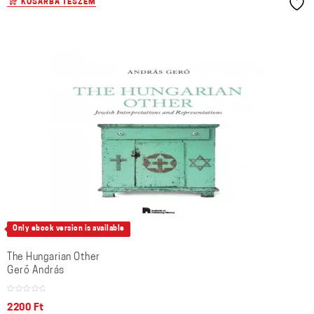
KOSÁRBA TESZEM
Only ebook version is available
The Hungarian Other
Gerő András
2200
Ft