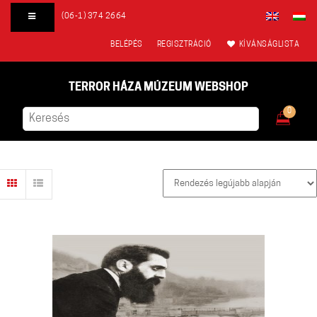
(06-1) 374 2664
BELÉPÉS
REGISZTRÁCIÓ
KÍVÁNSÁGLISTA
TERROR HÁZA MÚZEUM WEBSHOP
0