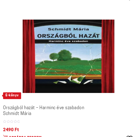
E-könyv
Országból hazát – Harminc éve szabadon
Schmidt Mária
2490
Ft