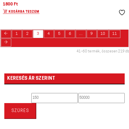
1800
Ft
KOSÁRBA TESZEM
←
1
2
3
4
5
6
…
9
10
11
→
41–60 termék, összesen 219 db
KERESÉS ÁR SZERINT
Min
Max
ár
ár
SZŰRÉS