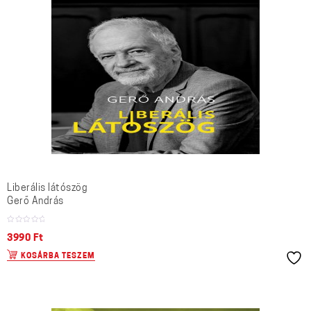
Liberális látószög
Gerő András
3990
Ft
KOSÁRBA TESZEM