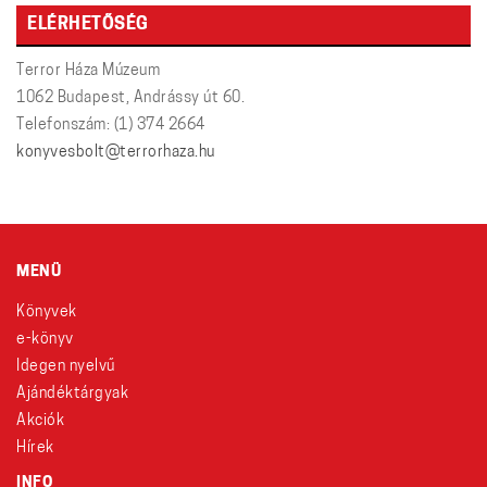
ELÉRHETŐSÉG
Terror Háza Múzeum
1062 Budapest, Andrássy út 60.
Telefonszám: (1) 374 2664
konyvesbolt@terrorhaza.hu
MENÜ
Könyvek
e-könyv
Idegen nyelvű
Ajándéktárgyak
Akciók
Hírek
INFO