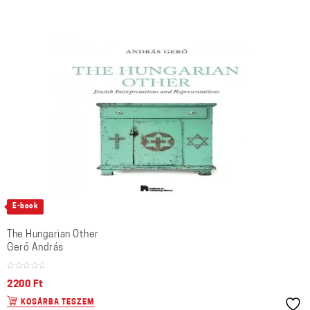
E-book
The Hungarian Other
Gerő András
2200
Ft
KOSÁRBA TESZEM