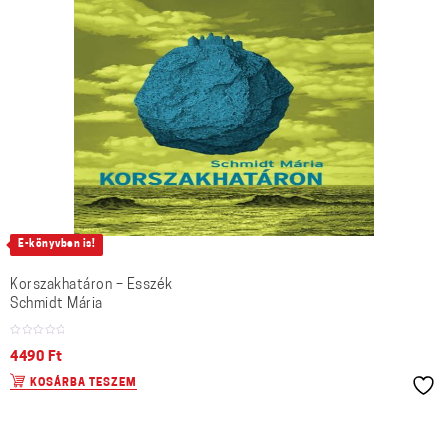
E-könyvben is!
Korszakhatáron – Esszék
Schmidt Mária
4490
Ft
KOSÁRBA TESZEM