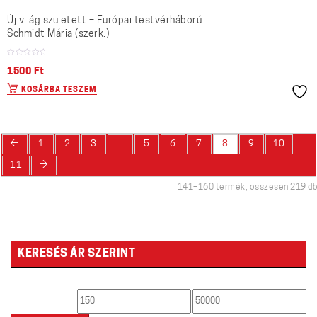
Új világ született – Európai testvérháború
Schmidt Mária (szerk.)
1500
Ft
KOSÁRBA TESZEM
←
1
2
3
…
5
6
7
8
9
10
→
11
141–160 termék, összesen 219 db
KERESÉS ÁR SZERINT
Min
Max