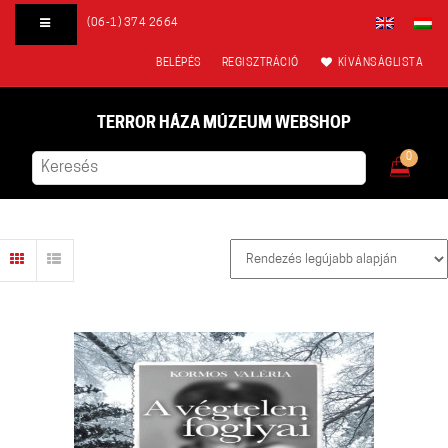
(06-1) 374 2664
BELÉPÉS
REGISZTRÁCIÓ
KÍVÁNSÁGLISTA
TERROR HÁZA MÚZEUM WEBSHOP
0