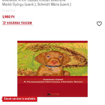
ellenállók. A XX. Század Intézet évkönyve
Markó György (szerk.), Schmidt Mária (szerk.)
1980
Ft
KOSÁRBA TESZEM
Ebook version is available