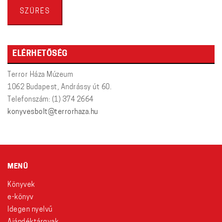
ár
ár
SZŰRÉS
ELÉRHETŐSÉG
Terror Háza Múzeum
1062 Budapest, Andrássy út 60.
Telefonszám: (1) 374 2664
konyvesbolt@terrorhaza.hu
MENÜ
Könyvek
e-könyv
Idegen nyelvű