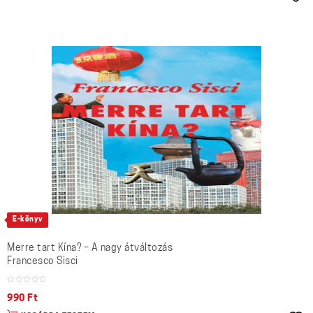
E-könyv
Merre tart Kína? – A nagy átváltozás
Francesco Sisci
990
Ft