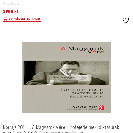
3990
Ft
KOSÁRBA TESZEM
Korrajz 2014 – A Magyarok Vére – Írófejedelmek, diktatúrák,