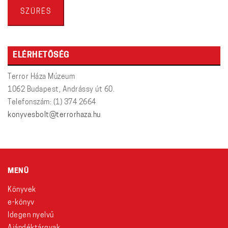
ár
ár
SZŰRÉS
ELÉRHETŐSÉG
Terror Háza Múzeum
1062 Budapest, Andrássy út 60.
Telefonszám: (1) 374 2664
konyvesbolt@terrorhaza.hu
MENÜ
Könyvek
e-könyv
Idegen nyelvű