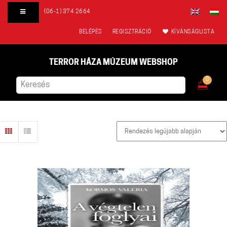
(06-1) 374 2664
BELÉPÉS
REGISZTRÁCIÓ
KÍVÁNSÁGLISTA
TERROR HÁZA MÚZEUM WEBSHOP
0