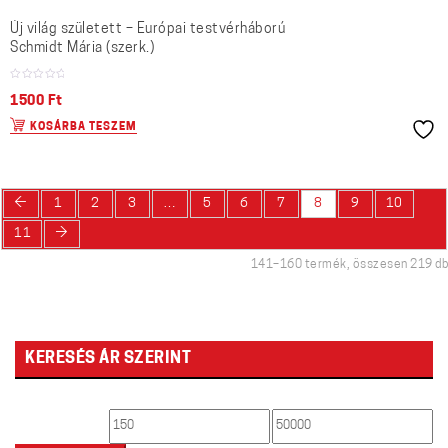
Új világ született – Európai testvérháború
Schmidt Mária (szerk.)
1500
Ft
KOSÁRBA TESZEM
←
1
2
3
…
5
6
7
8
9
10
→
11
141–160 termék, összesen 219 db
KERESÉS ÁR SZERINT
Min
Max