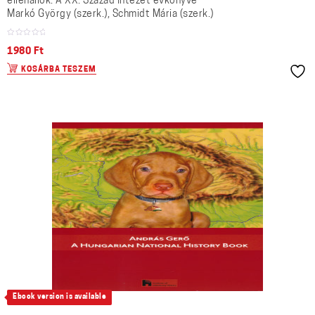
ellenállók. A XX. Század Intézet évkönyve
Markó György (szerk.), Schmidt Mária (szerk.)
1980
Ft
KOSÁRBA TESZEM
Ebook version is available