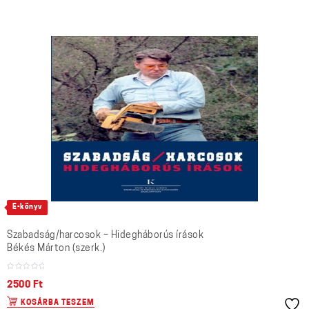
E-könyv
Szabadság/harcosok – Hidegháborús írások
Békés Márton (szerk.)
2500
Ft
KOSÁRBA TESZEM