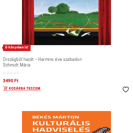
E-könyvben is!
Országból hazát – Harminc éve szabadon
Schmidt Mária
3490
Ft
KOSÁRBA TESZEM