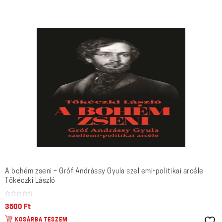
A bohém zseni – Gróf Andrássy Gyula szellemi-politikai arcéle
Tőkéczki László
3500
Ft
KOSÁRBA TESZEM