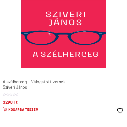
A szélherceg – Válogatott versek
Sziveri János
3290
Ft
KOSÁRBA TESZEM