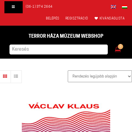
(06-1) 374 2664
BELÉPÉS
REGISZTRÁCIÓ
KÍVÁNSÁGLISTA
TERROR HÁZA MÚZEUM WEBSHOP
0