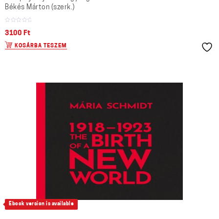
Békés Márton (szerk.)
3100
Ft
KOSÁRBA TESZEM
Ebook version is available