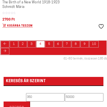
The Birth of a New World 1918-1923
Schmidt Mária
2700
Ft
KOSÁRBA TESZEM
←
1
2
3
4
5
6
7
8
9
10
→
61–80 termék, összesen 185 db
KERESÉS ÁR SZERINT
Min
Max
ár
ár