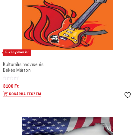
E-könyvben is!
Kulturális hadviselés
Békés Márton
3100
Ft
KOSÁRBA TESZEM