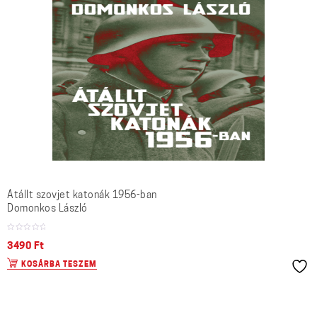
Átállt szovjet katonák 1956-ban
Domonkos László
3490
Ft
KOSÁRBA TESZEM