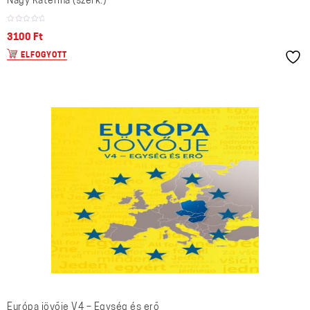
Nagy Katerina (szerk.)
3100
Ft
ELFOGYOTT
Európa jövője V4 – Egység és erő