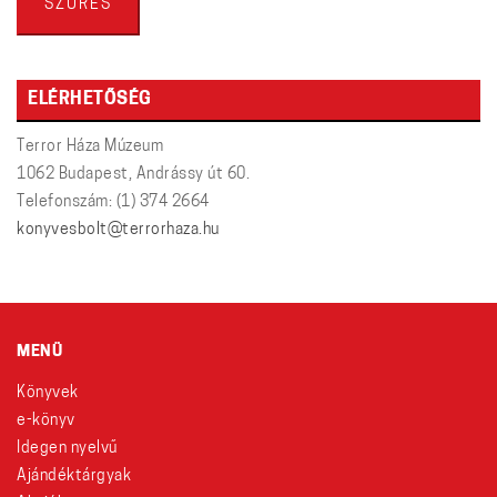
SZŰRÉS
ELÉRHETŐSÉG
Terror Háza Múzeum
1062 Budapest, Andrássy út 60.
Telefonszám: (1) 374 2664
konyvesbolt@terrorhaza.hu
MENÜ
Könyvek
e-könyv
Idegen nyelvű
Ajándéktárgyak