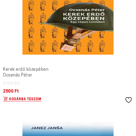
Kerek erdő közepében
Ocsenás Péter
2500
Ft
KOSÁRBA TESZEM