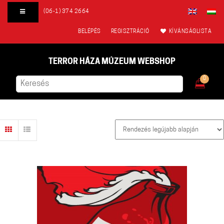
(06-1) 374 2664
BELÉPÉS
REGISZTRÁCIÓ
KÍVÁNSÁGLISTA
TERROR HÁZA MÚZEUM WEBSHOP
0