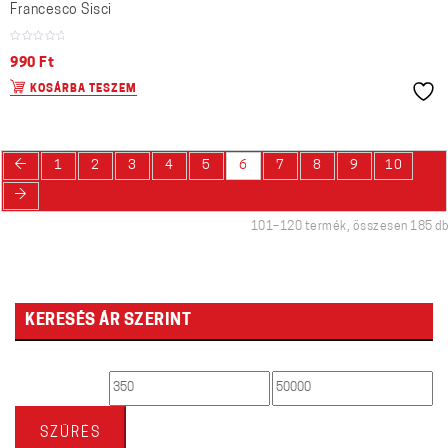
Francesco Sisci
990
Ft
KOSÁRBA TESZEM
←
1
2
3
4
5
6
7
8
9
10
→
101–120 termék, összesen 185 db
KERESÉS ÁR SZERINT
Min
Max
ár
ár
SZŰRÉS