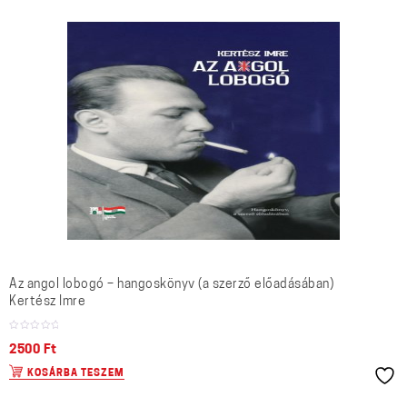
Az angol lobogó – hangoskönyv (a szerző előadásában)
Kertész Imre
2500
Ft
KOSÁRBA TESZEM