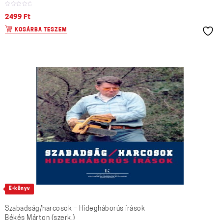
2499
Ft
KOSÁRBA TESZEM
E-könyv
Szabadság/harcosok – Hidegháborús írások
Békés Márton (szerk.)