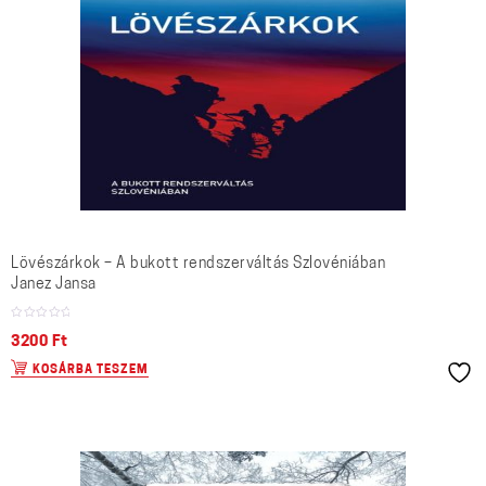
Lövészárkok – A bukott rendszerváltás Szlovéniában
Janez Jansa
3200
Ft
KOSÁRBA TESZEM