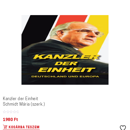
Kanzler der Einheit
Schmidt Mária (szerk.)
1980
Ft
KOSÁRBA TESZEM