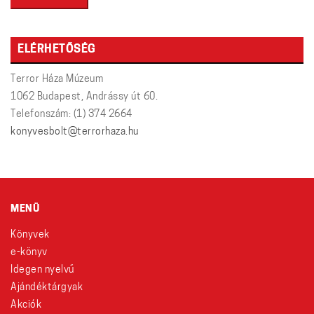
ELÉRHETŐSÉG
Terror Háza Múzeum
1062 Budapest, Andrássy út 60.
Telefonszám: (1) 374 2664
konyvesbolt@terrorhaza.hu
MENÜ
Könyvek
e-könyv
Idegen nyelvű
Ajándéktárgyak
Akciók