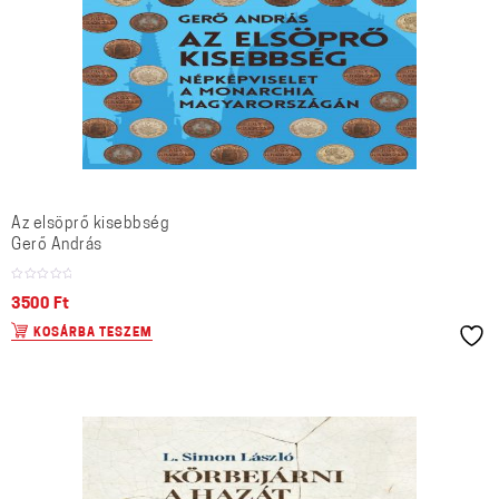
Az elsöprő kisebbség
Gerő András
3500
Ft
KOSÁRBA TESZEM