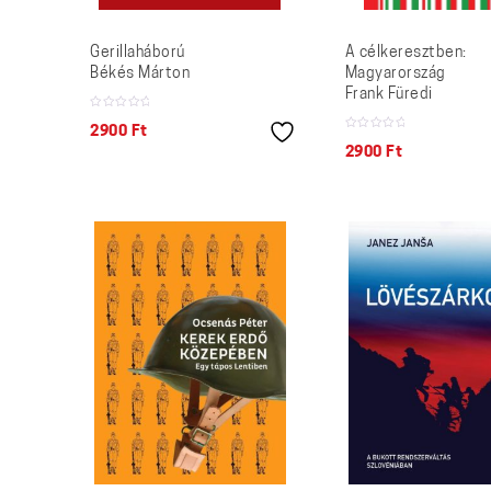
Gerillaháború
A célkeresztben:
Békés Márton
Magyarország
Frank Füredi
2900
Ft
2900
Ft