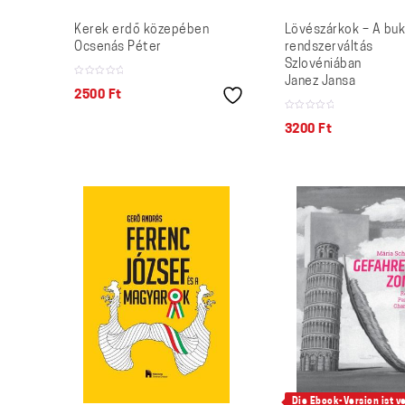
Kerek erdő közepében
Lövészárkok – A bu
Ocsenás Péter
rendszerváltás
Szlovéniában
Janez Jansa
2500
Ft
3200
Ft
Die Ebook-Version ist v