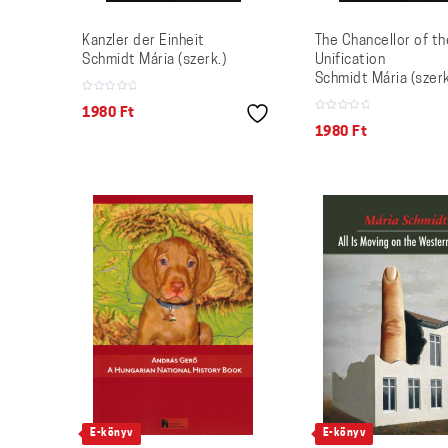
Kanzler der Einheit
The Chancellor of th
Schmidt Mária (szerk.)
Unification
Schmidt Mária (szerk
1980
Ft
1980
Ft
E-könyv
E-könyv