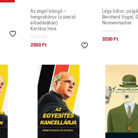
Az angol lobogó –
Légy bátor, polgá
hangoskönyv (a szerző
Bernhard Vogel, 
előadásában)
Nonnenmacher
Kertész Imre
3200
Ft
2500
Ft