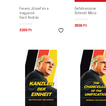
Ferenc József és a
Gefahrenzone
magyarok
Schmidt Mária
Gerő András
3500
Ft
3200
Ft