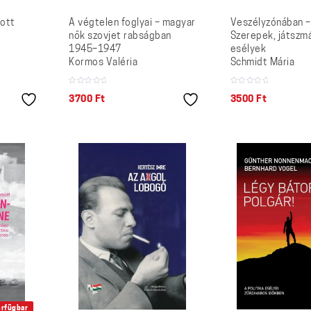
kott
A végtelen foglyai – magyar
Veszélyzónában –
nők szovjet rabságban
Szerepek, játszm
1945–1947
esélyek
Kormos Valéria
Schmidt Mária
3700
Ft
3500
Ft
erfügbar