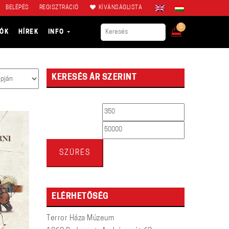
BELÉPÉS
REGISZTRÁCIÓ
KÍVÁNSÁGLISTA
0
IÓK
HÍREK
INFO
KERESÉS ÁR SZERINT
Min
Max
ár
ár
SZŰRÉS
ELÉRHETŐSÉG
Terror Háza Múzeum