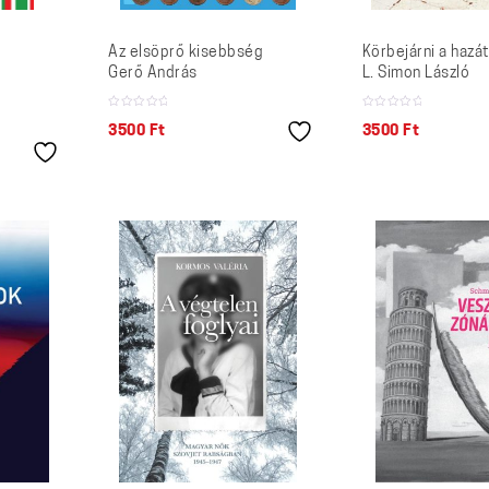
Az elsöprő kisebbség
Körbejárni a hazá
Gerő András
L. Simon László
3500
Ft
3500
Ft