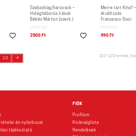
Szabadság/harcosok –
Merre tart Kína? 
Hidegháborús írások
átváltozás
Békés Márton (szerk.)
Francesco Sisci
2500
Ft
990
Ft
101–120 termék, öss
→
10
FIÓK
t
Profilom
eltételei és nyilatkozat
Kívánságlista
lési tájékoztató
Rendelések