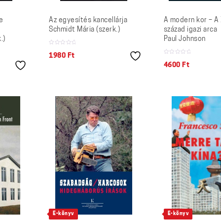
e
Az egyesítés kancellárja
A modern kor – A
Schmidt Mária (szerk.)
század igazi arca
.)
Paul Johnson
1980
Ft
4600
Ft
E-könyv
E-könyv