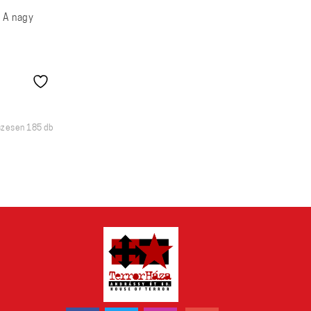
– A nagy
Sorted
zesen 185 db
by
latest