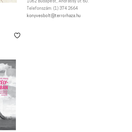
1062 Budapest, Andrássy út 60.
Telefonszám: (1) 374 2664
t
konyvesbolt@terrorhaza.hu