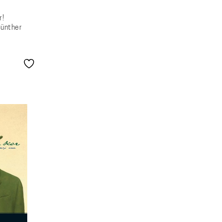
r!
Günther