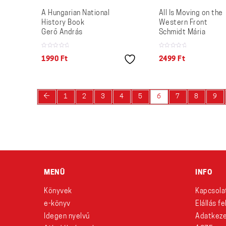
A Hungarian National
All Is Moving on the
History Book
Western Front
Gerő András
Schmidt Mária
1990
Ft
2499
Ft
←
1
2
3
4
5
6
7
8
9
MENÜ
INFO
Könyvek
Kapcsola
e-könyv
Elállás f
Idegen nyelvű
Adatkeze