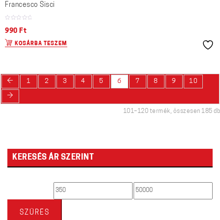
Francesco Sisci
990
Ft
KOSÁRBA TESZEM
←
1
2
3
4
5
6
7
8
9
10
→
101–120 termék, összesen 185 db
KERESÉS ÁR SZERINT
Min
Max
ár
ár
SZŰRÉS