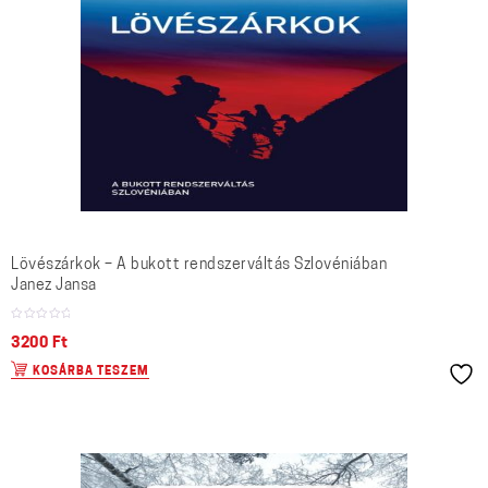
Lövészárkok – A bukott rendszerváltás Szlovéniában
Janez Jansa
3200
Ft
KOSÁRBA TESZEM