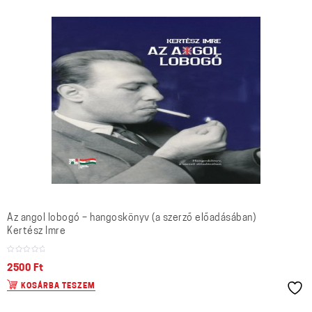
Az angol lobogó – hangoskönyv (a szerző előadásában)
Kertész Imre
2500
Ft
KOSÁRBA TESZEM