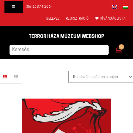
(06-1) 374 2664
BELÉPÉS
REGISZTRÁCIÓ
KÍVÁNSÁGLISTA
TERROR HÁZA MÚZEUM WEBSHOP
0