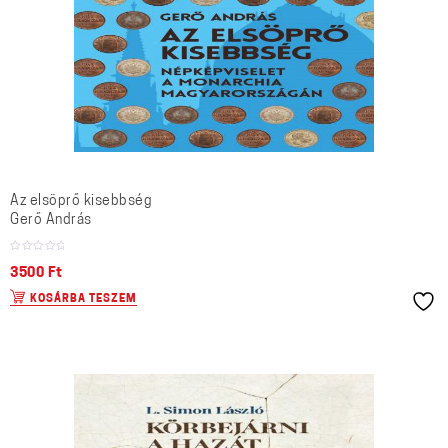
Az elsöprő kisebbség
Gerő András
3500
Ft
KOSÁRBA TESZEM