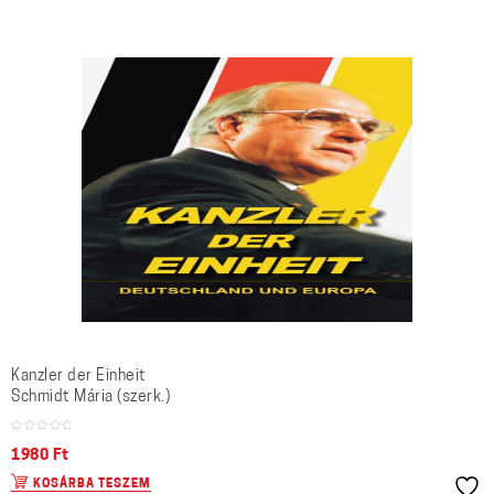
Kanzler der Einheit
Schmidt Mária (szerk.)
1980
Ft
KOSÁRBA TESZEM