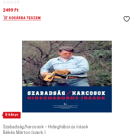
2499
Ft
KOSÁRBA TESZEM
E-könyv
Szabadság/harcosok – Hidegháborús írások
Békés Márton (szerk.)