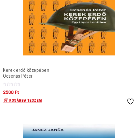
Kerek erdő közepében
Ocsenás Péter
2500
Ft
KOSÁRBA TESZEM