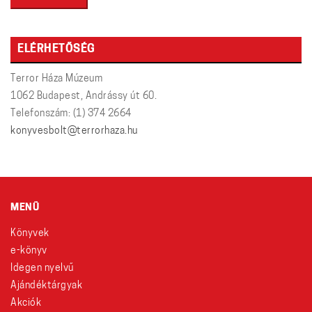
ELÉRHETŐSÉG
Terror Háza Múzeum
1062 Budapest, Andrássy út 60.
Telefonszám: (1) 374 2664
konyvesbolt@terrorhaza.hu
MENÜ
Könyvek
e-könyv
Idegen nyelvű
Ajándéktárgyak
Akciók