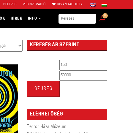
BELÉPÉS
REGISZTRÁCIÓ
KÍVÁNSÁGLISTA
0
IÓK
HÍREK
INFO
KERESÉS ÁR SZERINT
Min
Max
ár
ár
SZŰRÉS
ELÉRHETŐSÉG
Terror Háza Múzeum