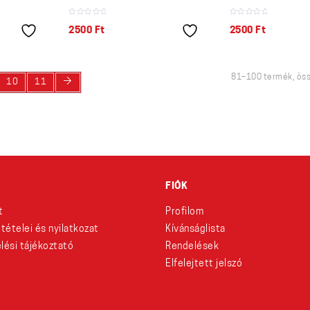
2500
Ft
2500
Ft
81–100 termék, öss
→
10
11
FIÓK
t
Profilom
eltételei és nyilatkozat
Kívánságlista
lési tájékoztató
Rendelések
Elfelejtett jelszó