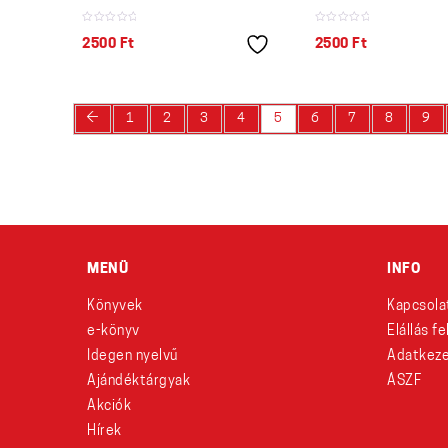
2500
Ft
2500
Ft
←
1
2
3
4
5
6
7
8
9
MENÜ
INFO
Könyvek
Kapcsola
e-könyv
Elállás f
Idegen nyelvű
Adatkeze
Ajándéktárgyak
ÁSZF
Akciók
Hírek