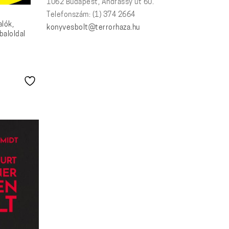
1062 Budapest, Andrássy út 60.
Telefonszám: (1) 374 2664
lók,
konyvesbolt@terrorhaza.hu
baloldal