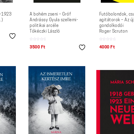
8-1923
A bohém zseni – Gróf
Futóbolondok, csa
.)
Andrássy Gyula szellemi-
agitátorok – Az új
politikai arcéle
gondolkodói
Tőkéczki László
Roger Scruton
3500
Ft
4000
Ft