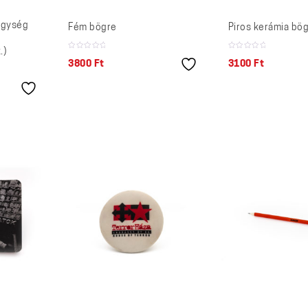
Egység
Fém bögre
Piros kerámia bög
.)
3800
Ft
3100
Ft