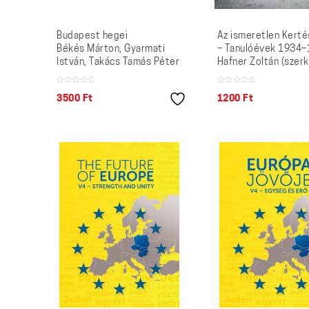
Budapest hegei
Az ismeretlen Kerté
Békés Márton, Gyarmati
– Tanulóévek 1934
István, Takács Tamás Péter
Hafner Zoltán (szerk
3500
Ft
1200
Ft