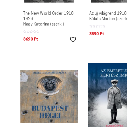
The New World Order 1918-
Az új világrend 191
1923
Békés Márton (szerk
Nagy Katerina (szerk.)
3690
Ft
3690
Ft