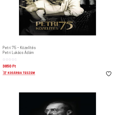
Petri 75 – Közelítés
Petri Lukács Ádám
3850
Ft
KOSÁRBA TESZEM