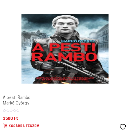
A pesti Rambo
Markó György
3500
Ft
KOSÁRBA TESZEM