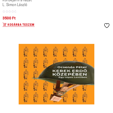
Körbejárni a hazát
L. Simon László
3500
Ft
KOSÁRBA TESZEM