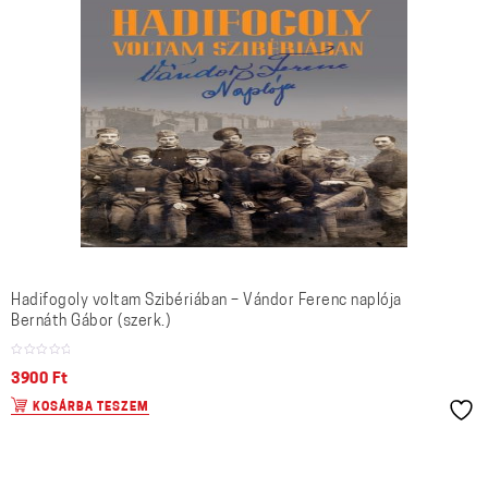
Hadifogoly voltam Szibériában – Vándor Ferenc naplója
Bernáth Gábor (szerk.)
3900
Ft
KOSÁRBA TESZEM