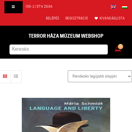
(06-1) 374 2664
BELÉPÉS
REGISZTRÁCIÓ
KÍVÁNSÁGLISTA
TERROR HÁZA MÚZEUM WEBSHOP
0