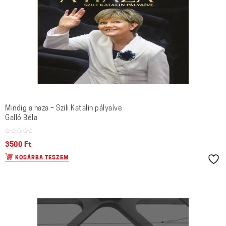
Mindig a haza – Szili Katalin pályaíve
Galló Béla
3500
Ft
KOSÁRBA TESZEM