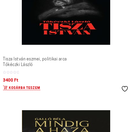
Tisza István eszmei, politikai arca
Tőkéczki László
3400
Ft
KOSÁRBA TESZEM