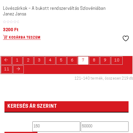
Lövészárkok – A bukott rendszerváltás Szlovéniában
Janez Jansa
3200
Ft
KOSÁRBA TESZEM
←
1
2
3
4
5
6
7
8
9
10
→
11
121–140 termék, összesen 219 db
KERESÉS ÁR SZERINT
Min
Max