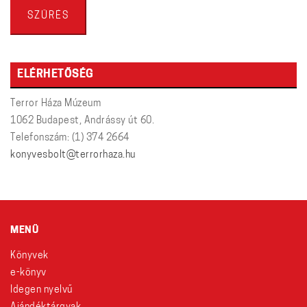
ár
ár
SZŰRÉS
ELÉRHETŐSÉG
Terror Háza Múzeum
1062 Budapest, Andrássy út 60.
Telefonszám: (1) 374 2664
konyvesbolt@terrorhaza.hu
MENÜ
Könyvek
e-könyv
Idegen nyelvű