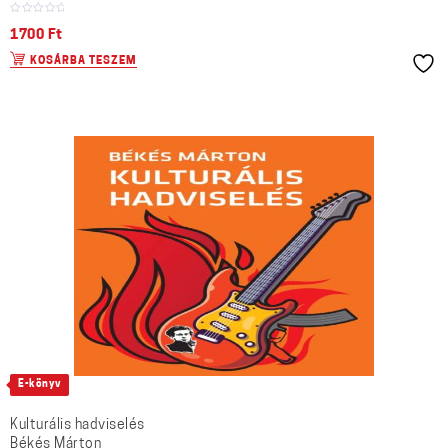
1700
Ft
KOSÁRBA TESZEM
E-könyv
Kulturális hadviselés
Békés Márton