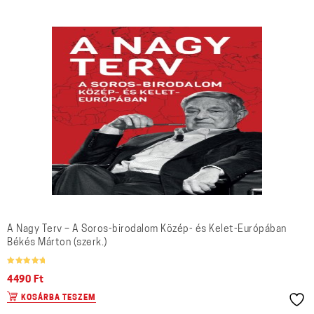
A Nagy Terv – A Soros-birodalom Közép- és Kelet-Európában
Békés Márton (szerk.)
Értékelés:
/ 5
5.00
4490
Ft
KOSÁRBA TESZEM