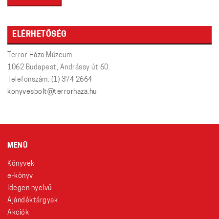
ELÉRHETŐSÉG
Terror Háza Múzeum
1062 Budapest, Andrássy út 60.
Telefonszám: (1) 374 2664
konyvesbolt@terrorhaza.hu
MENÜ
Könyvek
e-könyv
Idegen nyelvű
Ajándéktárgyak
Akciók