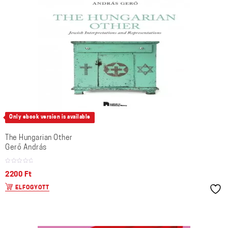
Only ebook version is available
The Hungarian Other
Gerő András
2200
Ft
ELFOGYOTT