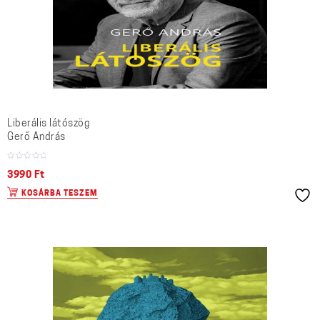
Liberális látószög
Gerő András
3990
Ft
KOSÁRBA TESZEM