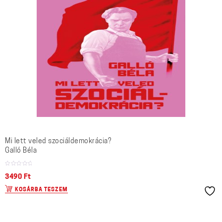
Mi lett veled szociáldemokrácia?
Galló Béla
3490
Ft
KOSÁRBA TESZEM