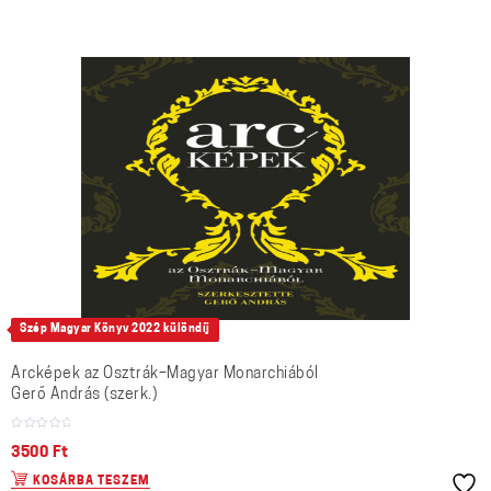
Szép Magyar Könyv 2022 különdíj
Arcképek az Osztrák–Magyar Monarchiából
Gerő András (szerk.)
3500
Ft
KOSÁRBA TESZEM