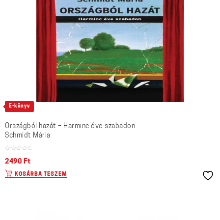
E-könyv
Országból hazát – Harminc éve szabadon
Schmidt Mária
2490
Ft
KOSÁRBA TESZEM