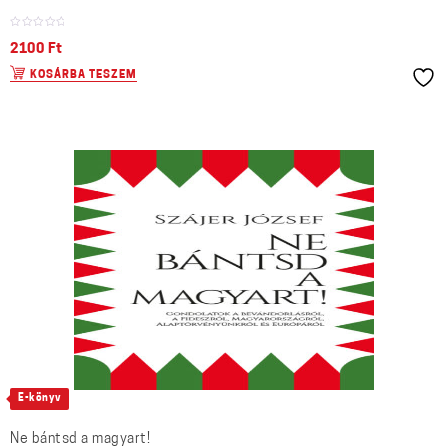
2100
Ft
KOSÁRBA TESZEM
E-könyv
Ne bántsd a magyart!