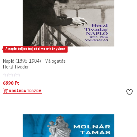
A napló teljes terjedelme e-könyvben
Napló (1895-1904) – Válogatás
Herzl Tivadar
6990
Ft
KOSÁRBA TESZEM