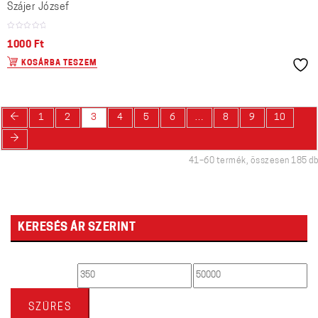
Szájer József
1000
Ft
KOSÁRBA TESZEM
←
1
2
3
4
5
6
…
8
9
10
→
41–60 termék, összesen 185 db
KERESÉS ÁR SZERINT
Min
Max
ár
ár
SZŰRÉS