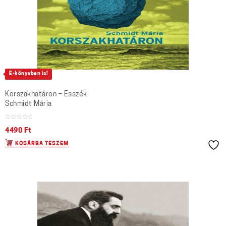
E-könyvben is!
Korszakhatáron – Esszék
Schmidt Mária
4490
Ft
KOSÁRBA TESZEM