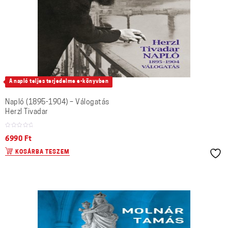
A napló teljes terjedelme e-könyvben
Napló (1895-1904) – Válogatás
Herzl Tivadar
6990
Ft
KOSÁRBA TESZEM