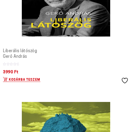
Liberális látószög
Gerő András
3990
Ft
KOSÁRBA TESZEM