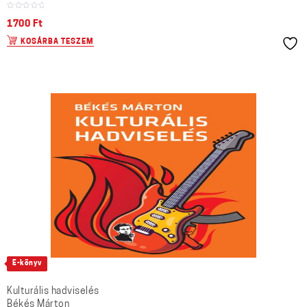
1700
Ft
KOSÁRBA TESZEM
E-könyv
Kulturális hadviselés
Békés Márton