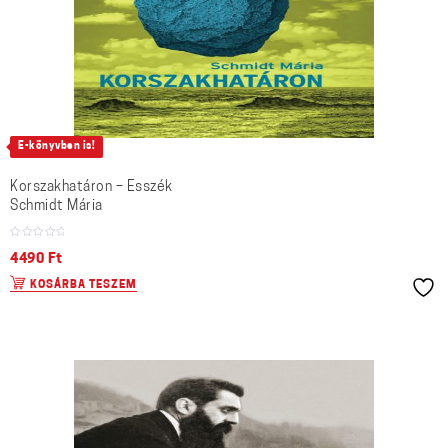
E-könyvben is!
Korszakhatáron – Esszék
Schmidt Mária
4490
Ft
KOSÁRBA TESZEM