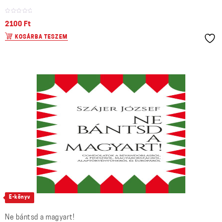
2100
Ft
KOSÁRBA TESZEM
E-könyv
Ne bántsd a magyart!