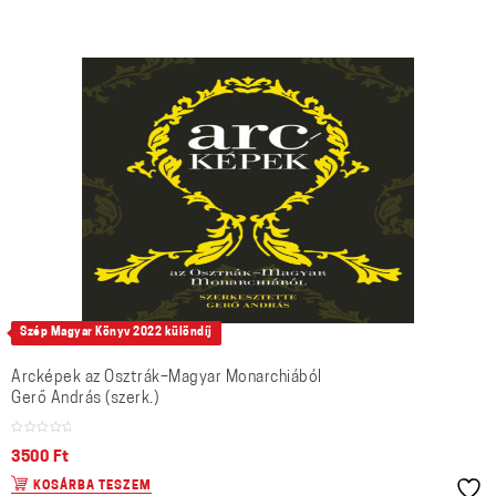
Szép Magyar Könyv 2022 különdíj
Arcképek az Osztrák–Magyar Monarchiából
Gerő András (szerk.)
3500
Ft
KOSÁRBA TESZEM