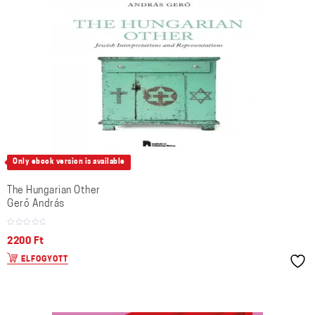
Only ebook version is available
The Hungarian Other
Gerő András
2200
Ft
ELFOGYOTT