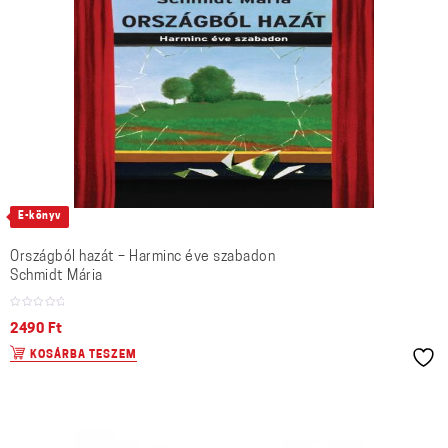
E-könyv
Országból hazát – Harminc éve szabadon
Schmidt Mária
2490
Ft
KOSÁRBA TESZEM