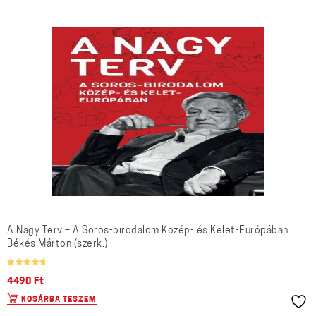
A Nagy Terv – A Soros-birodalom Közép- és Kelet-Európában
Békés Márton (szerk.)
Értékelés:
/ 5
5.00
4490
Ft
KOSÁRBA TESZEM