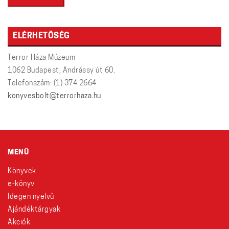
ELÉRHETŐSÉG
Terror Háza Múzeum
1062 Budapest, Andrássy út 60.
Telefonszám: (1) 374 2664
konyvesbolt@terrorhaza.hu
MENÜ
Könyvek
e-könyv
Idegen nyelvű
Ajándéktárgyak
Akciók