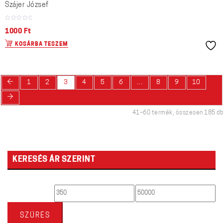
Szájer József
1000
Ft
KOSÁRBA TESZEM
←
1
2
3
4
5
6
…
8
9
10
→
41–60 termék, összesen 185 db
KERESÉS ÁR SZERINT
Min
Max
ár
ár
SZŰRÉS