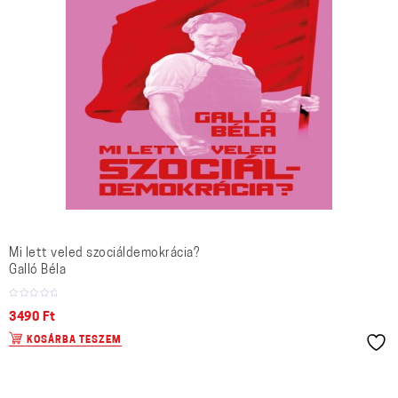
Mi lett veled szociáldemokrácia?
Galló Béla
3490
Ft
KOSÁRBA TESZEM