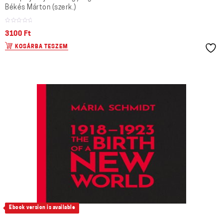
Békés Márton (szerk.)
3100
Ft
KOSÁRBA TESZEM
Ebook version is available