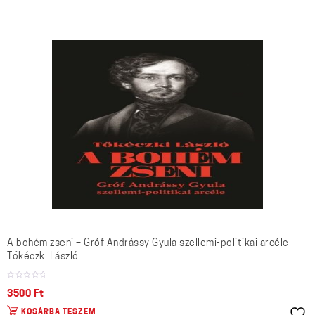
A bohém zseni – Gróf Andrássy Gyula szellemi-politikai arcéle
Tőkéczki László
3500
Ft
KOSÁRBA TESZEM