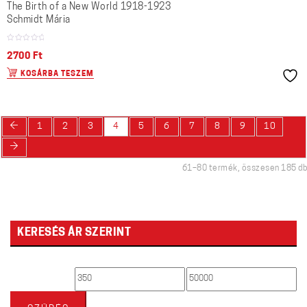
The Birth of a New World 1918-1923
Schmidt Mária
2700
Ft
KOSÁRBA TESZEM
←
1
2
3
4
5
6
7
8
9
10
→
61–80 termék, összesen 185 db
KERESÉS ÁR SZERINT
Min
Max
ár
ár