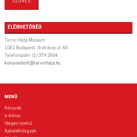
SZŰRÉS
ELÉRHETŐSÉG
Terror Háza Múzeum
1062 Budapest, Andrássy út 60.
Telefonszám: (1) 374 2664
konyvesbolt@terrorhaza.hu
MENÜ
Könyvek
e-könyv
Idegen nyelvű
Ajándéktárgyak