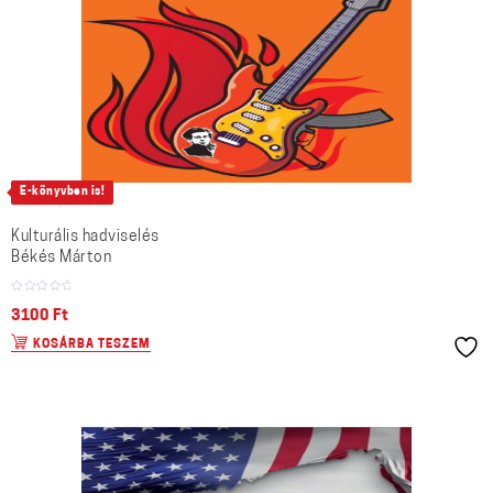
E-könyvben is!
Kulturális hadviselés
Békés Márton
3100
Ft
KOSÁRBA TESZEM