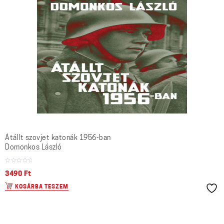
Átállt szovjet katonák 1956-ban
Domonkos László
3490
Ft
KOSÁRBA TESZEM