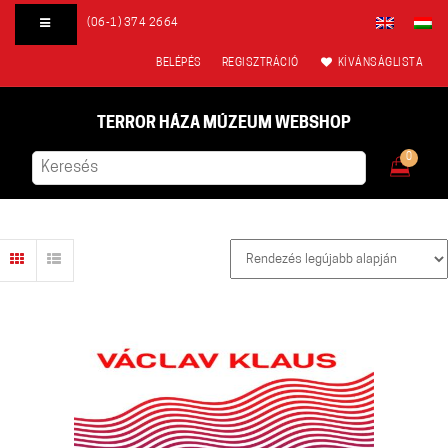
(06-1) 374 2664
BELÉPÉS
REGISZTRÁCIÓ
KÍVÁNSÁGLISTA
TERROR HÁZA MÚZEUM WEBSHOP
0