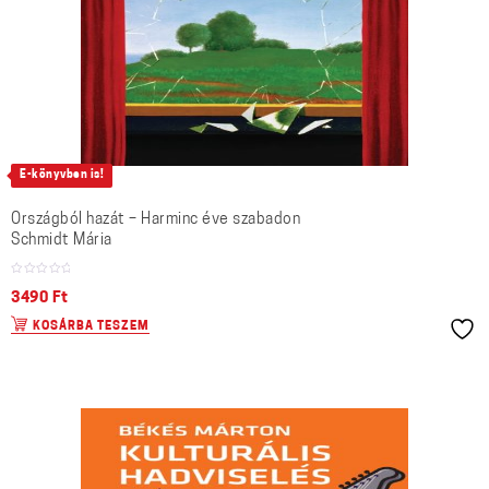
E-könyvben is!
Országból hazát – Harminc éve szabadon
Schmidt Mária
3490
Ft
KOSÁRBA TESZEM