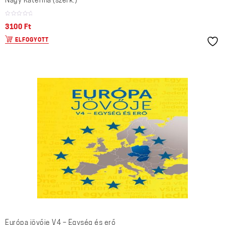
Nagy Katerina (szerk.)
3100
Ft
ELFOGYOTT
Európa jövője V4 – Egység és erő