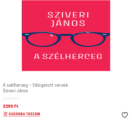
A szélherceg – Válogatott versek
Sziveri János
3290
Ft
KOSÁRBA TESZEM