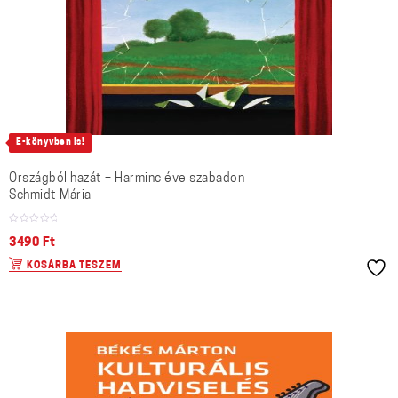
E-könyvben is!
Országból hazát – Harminc éve szabadon
Schmidt Mária
3490
Ft
KOSÁRBA TESZEM