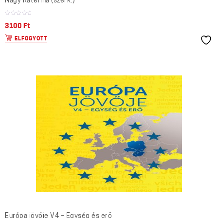
Nagy Katerina (szerk.)
3100
Ft
ELFOGYOTT
Európa jövője V4 – Egység és erő