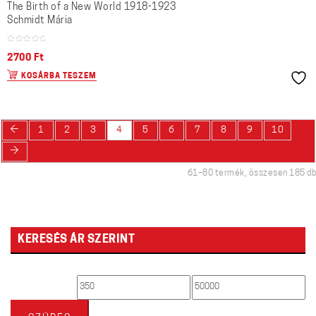
The Birth of a New World 1918-1923
Schmidt Mária
2700
Ft
KOSÁRBA TESZEM
←
1
2
3
4
5
6
7
8
9
10
→
61–80 termék, összesen 185 db
KERESÉS ÁR SZERINT
Min
Max
ár
ár