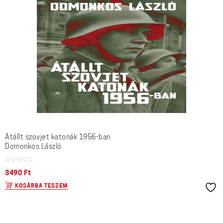
Átállt szovjet katonák 1956-ban
Domonkos László
3490
Ft
KOSÁRBA TESZEM