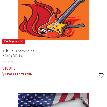
E-könyvben is!
Kulturális hadviselés
Békés Márton
3100
Ft
KOSÁRBA TESZEM