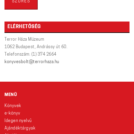
SZŰRÉS
ELÉRHETŐSÉG
Terror Háza Múzeum
1062 Budapest, Andrássy út 60.
Telefonszám: (1) 374 2664
konyvesbolt@terrorhaza.hu
MENÜ
Könyvek
e-könyv
Idegen nyelvű
Ajándéktárgyak