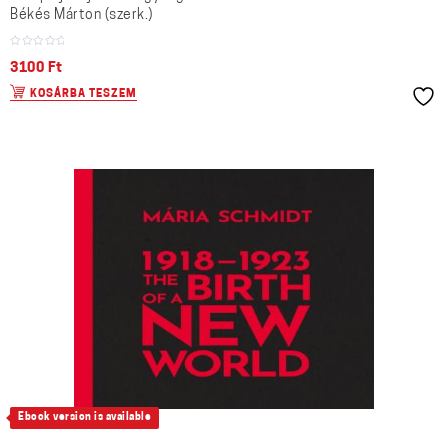
Békés Márton (szerk.)
3100
Ft
KOSÁRBA TESZEM
Ebook version is available