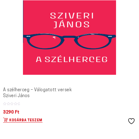
A szélherceg – Válogatott versek
Sziveri János
3290
Ft
KOSÁRBA TESZEM