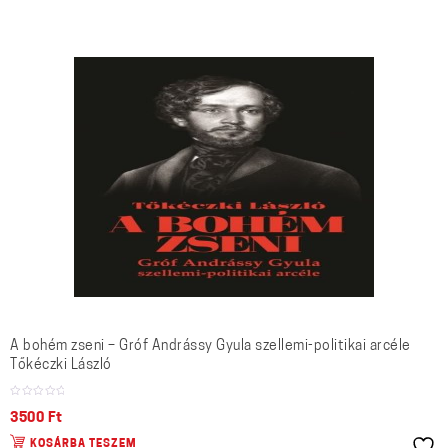
A bohém zseni – Gróf Andrássy Gyula szellemi-politikai arcéle
Tőkéczki László
3500
Ft
KOSÁRBA TESZEM