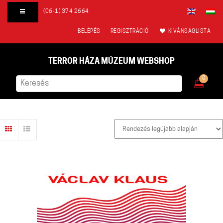
(06-1) 374 2664
BELÉPÉS
REGISZTRÁCIÓ
KÍVÁNSÁGLISTA
TERROR HÁZA MÚZEUM WEBSHOP
0