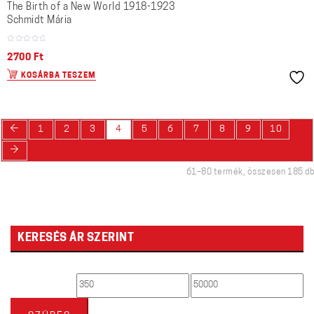
The Birth of a New World 1918-1923
Schmidt Mária
2700
Ft
KOSÁRBA TESZEM
←
1
2
3
4
5
6
7
8
9
10
→
61–80 termék, összesen 185 db
KERESÉS ÁR SZERINT
Min
Max
ár
ár