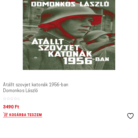
Átállt szovjet katonák 1956-ban
Domonkos László
3490
Ft
KOSÁRBA TESZEM