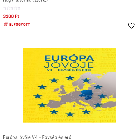
Nagy Katerina (szerk.)
3100
Ft
ELFOGYOTT
Európa jövője V4 – Egység és erő