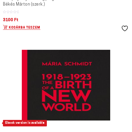
Békés Márton (szerk.)
3100
Ft
KOSÁRBA TESZEM
Ebook version is available