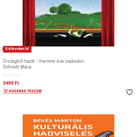
E-könyvben is!
Országból hazát – Harminc éve szabadon
Schmidt Mária
3490
Ft
KOSÁRBA TESZEM