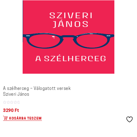
A szélherceg – Válogatott versek
Sziveri János
3290
Ft
KOSÁRBA TESZEM