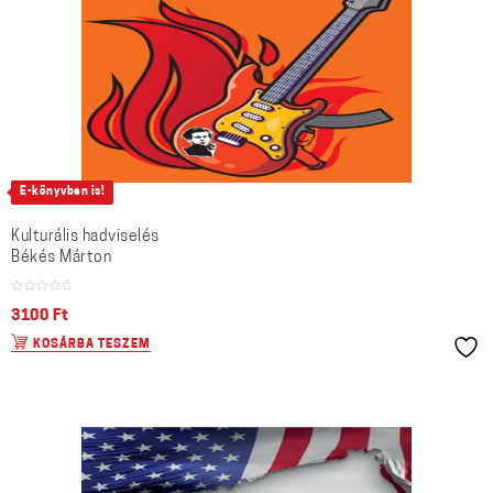
E-könyvben is!
Kulturális hadviselés
Békés Márton
3100
Ft
KOSÁRBA TESZEM