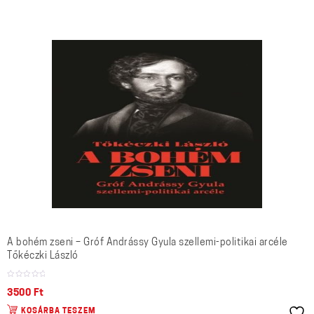
A bohém zseni – Gróf Andrássy Gyula szellemi-politikai arcéle
Tőkéczki László
3500
Ft
KOSÁRBA TESZEM