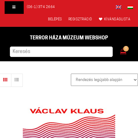
(06-1) 374 2664
BELÉPÉS
REGISZTRÁCIÓ
KÍVÁNSÁGLISTA
TERROR HÁZA MÚZEUM WEBSHOP
0