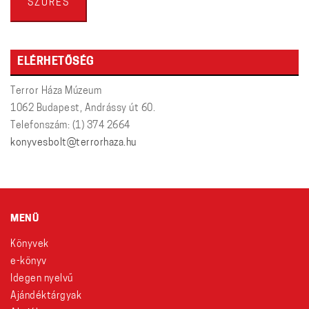
SZŰRÉS
ELÉRHETŐSÉG
Terror Háza Múzeum
1062 Budapest, Andrássy út 60.
Telefonszám: (1) 374 2664
konyvesbolt@terrorhaza.hu
MENÜ
Könyvek
e-könyv
Idegen nyelvű
Ajándéktárgyak