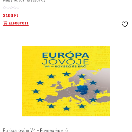
Nagy Katerina (szerk.)
3100
Ft
ELFOGYOTT
Európa jövője V4 – Egység és erő