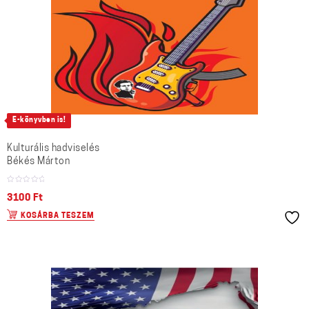
E-könyvben is!
Kulturális hadviselés
Békés Márton
3100
Ft
KOSÁRBA TESZEM