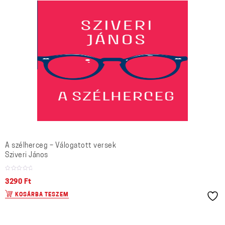
A szélherceg – Válogatott versek
Sziveri János
3290
Ft
KOSÁRBA TESZEM