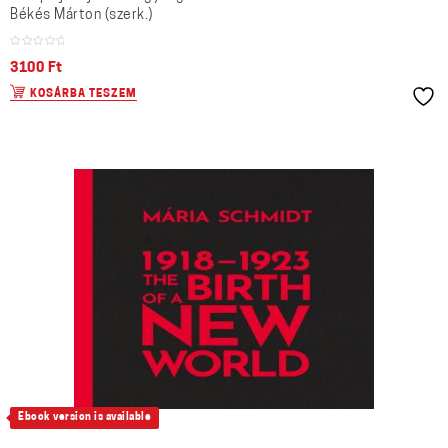
Békés Márton (szerk.)
3100
Ft
KOSÁRBA TESZEM
Ebook version is available