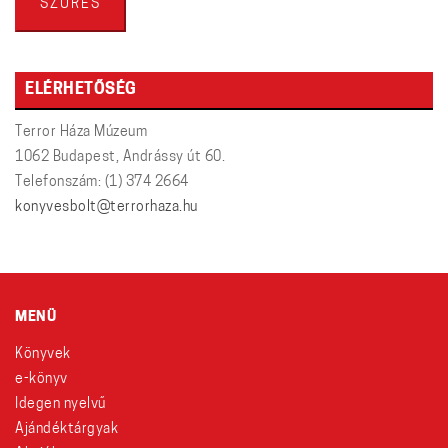
SZŰRÉS
ELÉRHETŐSÉG
Terror Háza Múzeum
1062 Budapest, Andrássy út 60.
Telefonszám: (1) 374 2664
konyvesbolt@terrorhaza.hu
MENÜ
Könyvek
e-könyv
Idegen nyelvű
Ajándéktárgyak