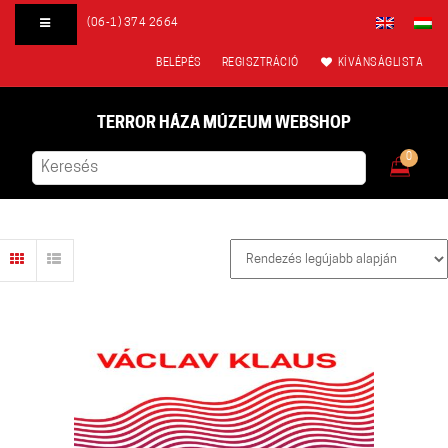
(06-1) 374 2664
BELÉPÉS
REGISZTRÁCIÓ
KÍVÁNSÁGLISTA
TERROR HÁZA MÚZEUM WEBSHOP
0