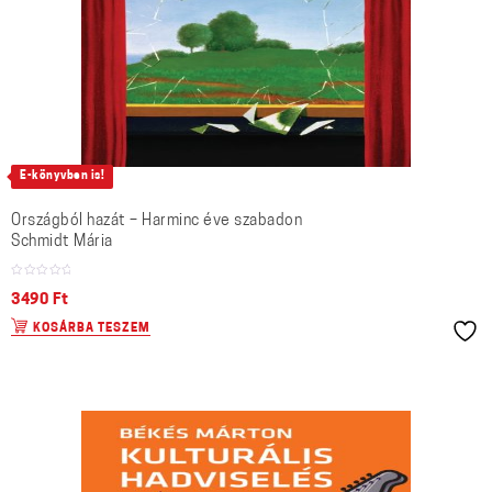
E-könyvben is!
Országból hazát – Harminc éve szabadon
Schmidt Mária
3490
Ft
KOSÁRBA TESZEM