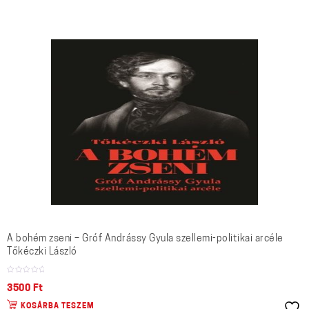
A bohém zseni – Gróf Andrássy Gyula szellemi-politikai arcéle
Tőkéczki László
3500
Ft
KOSÁRBA TESZEM