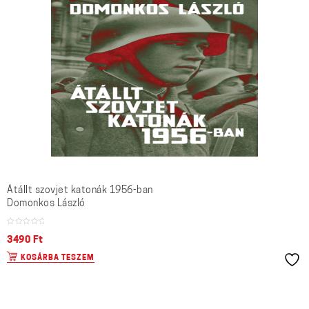
Átállt szovjet katonák 1956-ban
Domonkos László
3490
Ft
KOSÁRBA TESZEM