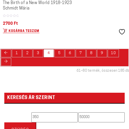
The Birth of a New World 1918-1923
Schmidt Mária
2700
Ft
KOSÁRBA TESZEM
←
1
2
3
4
5
6
7
8
9
10
→
61–80 termék, összesen 185 db
KERESÉS ÁR SZERINT
Min
Max
ár
ár