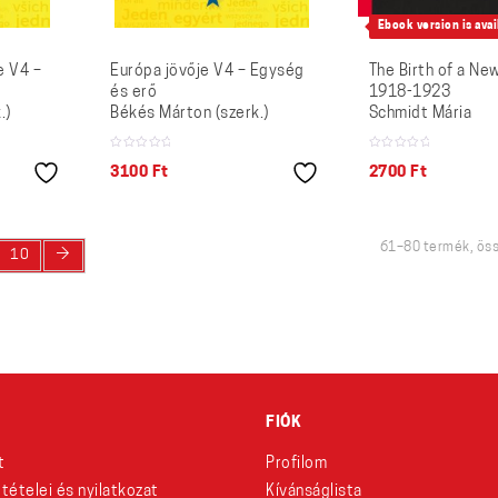
Ebook version is avai
e V4 –
Európa jövője V4 – Egység
The Birth of a Ne
és erő
1918-1923
.)
Békés Márton (szerk.)
Schmidt Mária
3100
Ft
2700
Ft
61–80 termék, ös
→
10
FIÓK
t
Profilom
eltételei és nyilatkozat
Kívánságlista