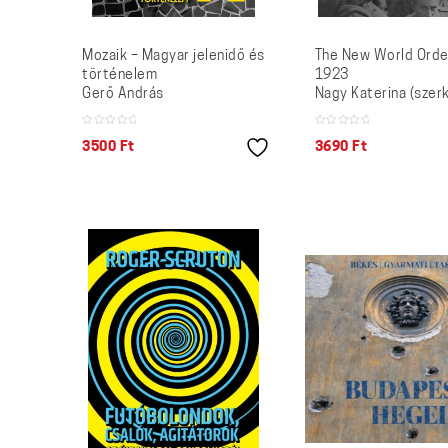
Mozaik – Magyar jelenidő és
The New World Orde
történelem
1923
Gerő András
Nagy Katerina (szerk
3500
Ft
3690
Ft