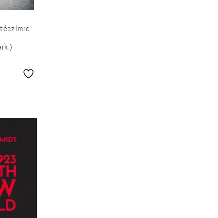
tész Imre
rk.)