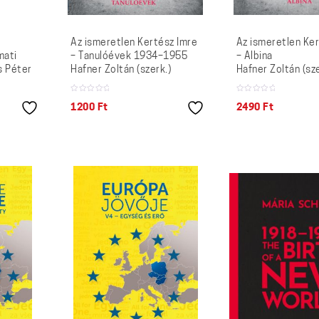
Az ismeretlen Kertész Imre
Az ismeretlen Ker
mati
– Tanulóévek 1934–1955
– Albina
s Péter
Hafner Zoltán (szerk.)
Hafner Zoltán (sze
1200
Ft
2490
Ft