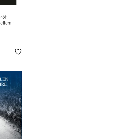
Gróf
ellemi-