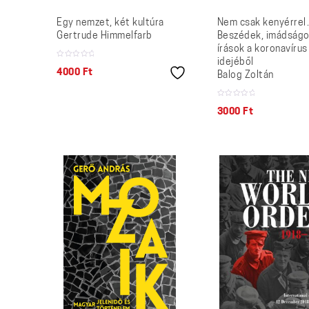
Egy nemzet, két kultúra
Nem csak kenyérrel
Gertrude Himmelfarb
Beszédek, imádságo
írások a koronavírus
idejéből
4000
Ft
Balog Zoltán
3000
Ft