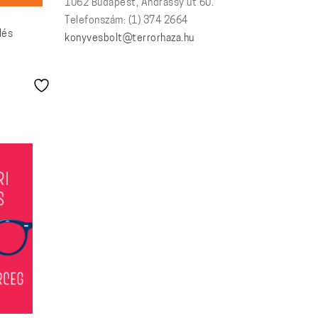
1062 Budapest, Andrássy út 60.
Telefonszám: (1) 374 2664
lés
konyvesbolt@terrorhaza.hu