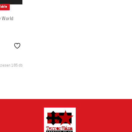
lable
w World
Sorted
szesen 185 db
by
latest