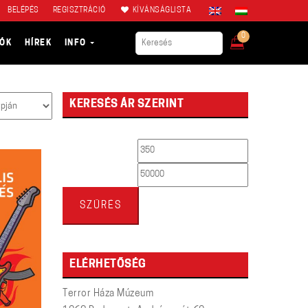
BELÉPÉS
REGISZTRÁCIÓ
KÍVÁNSÁGLISTA
0
IÓK
HÍREK
INFO
KERESÉS ÁR SZERINT
Min
Max
ár
ár
SZŰRÉS
ELÉRHETŐSÉG
Terror Háza Múzeum