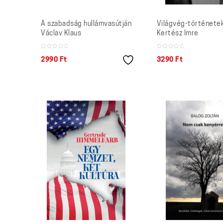
A szabadság hullámvasútján
Világvég-története
Václav Klaus
Kertész Imre
2990
Ft
3290
Ft