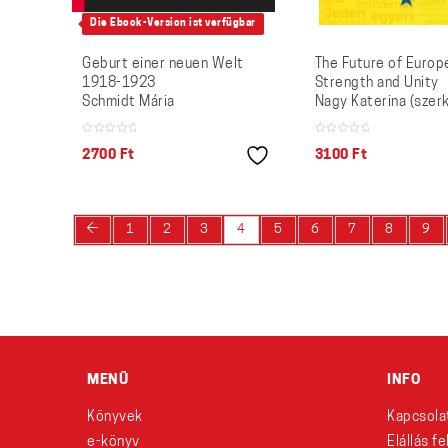
Die Ebook-Version ist verfügbar
Geburt einer neuen Welt
The Future of Europ
1918-1923
Strength and Unity
Schmidt Mária
Nagy Katerina (szerk
2700
Ft
3100
Ft
←
1
2
3
4
5
6
7
8
9
MENÜ
INFO
Könyvek
Kapcsola
e-könyv
Elállás f