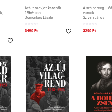
… –
Átállt szovjet katonák
A szélherceg – V
k,
1956-ban
versek
Domonkos László
Sziveri János
3490
Ft
3290
Ft