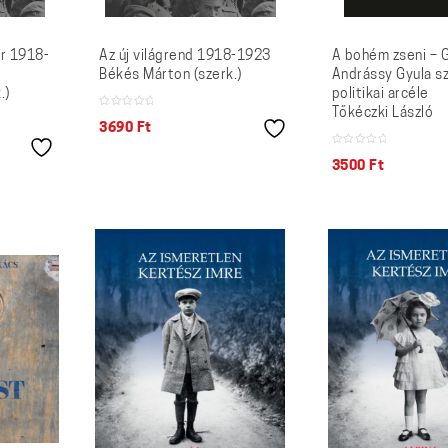
r 1918-
Az új világrend 1918-1923
A bohém zseni – 
Békés Márton (szerk.)
Andrássy Gyula sz
.)
politikai arcéle
Tőkéczki László
3690
Ft
3500
Ft