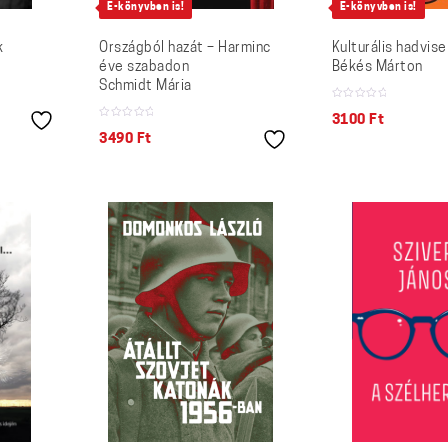
E-könyvben is!
E-könyvben is!
k
Országból hazát – Harminc
Kulturális hadvise
éve szabadon
Békés Márton
Schmidt Mária
3100
Ft
3490
Ft