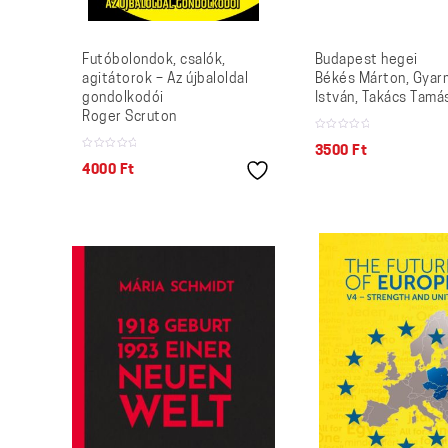
Futóbolondok, csalók,
Budapest hegei
agitátorok – Az újbaloldal
Békés Márton, Gyar
gondolkodói
István, Takács Tamá
Roger Scruton
3500
Ft
4000
Ft