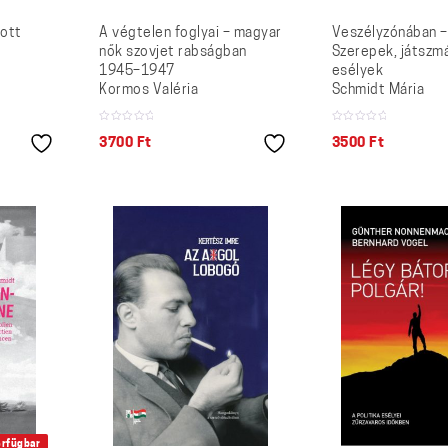
kott
A végtelen foglyai – magyar
Veszélyzónában –
nők szovjet rabságban
Szerepek, játszm
1945–1947
esélyek
Kormos Valéria
Schmidt Mária
3700
Ft
3500
Ft
erfügbar