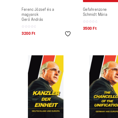
Ferenc József és a
Gefahrenzone
magyarok
Schmidt Mária
Gerő András
3500
Ft
3200
Ft