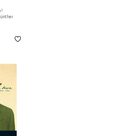
r!
Günther