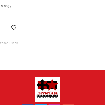
– A nagy
Sorted
zesen 185 db
by
latest