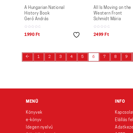
A Hungarian National
All Is Moving on the
History Book
Western Front
Gerő András
Schmidt Mária
1990
Ft
2499
Ft
←
1
2
3
4
5
6
7
8
9
MENÜ
INFO
Könyvek
Kapcsola
e-könyv
Elállás f
Idegen nyelvű
Adatkeze