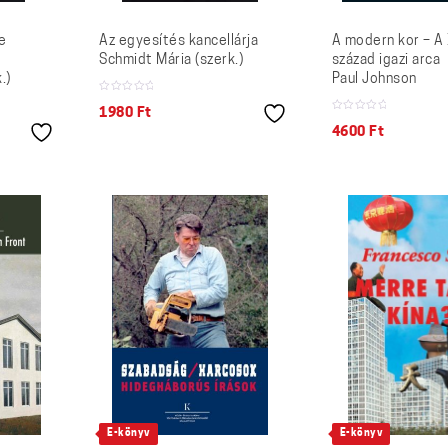
e
Az egyesítés kancellárja
A modern kor – A
Schmidt Mária (szerk.)
század igazi arca
.)
Paul Johnson
1980
Ft
4600
Ft
E-könyv
E-könyv