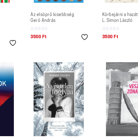
Az elsöprő kisebbség
Körbejárni a hazá
Gerő András
L. Simon László
3500
Ft
3500
Ft