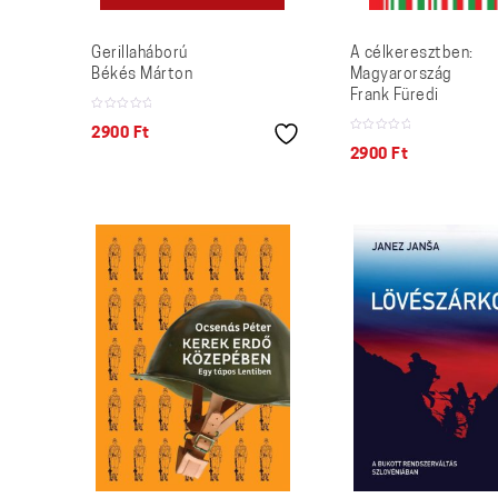
Gerillaháború
A célkeresztben:
Békés Márton
Magyarország
Frank Füredi
2900
Ft
2900
Ft