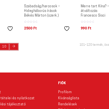
Szabadság/harcosok –
Merre tart Kína? 
Hidegháborús írások
átváltozás
Békés Márton (szerk.)
Francesco Sisci
2500
Ft
990
Ft
101–120 termék, öss
→
10
FIÓK
t
Profilom
eltételei és nyilatkozat
Kívánságlista
lési tájékoztató
Rendelések