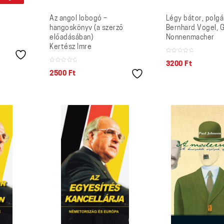
Az angol lobogó –
Légy bátor, polgá
hangoskönyv (a szerző
Bernhard Vogel, 
előadásában)
Nonnenmacher
Kertész Imre
3200
Ft
2500
Ft