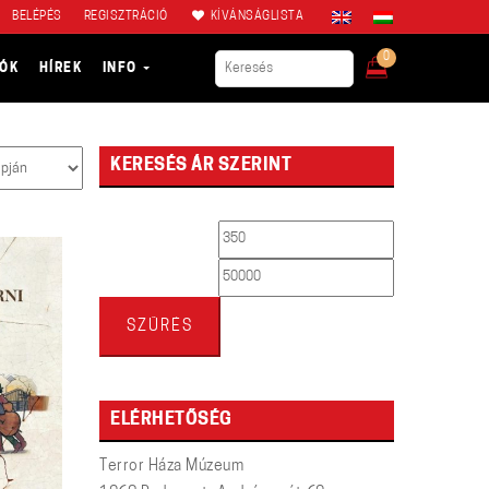
BELÉPÉS
REGISZTRÁCIÓ
KÍVÁNSÁGLISTA
0
IÓK
HÍREK
INFO
KERESÉS ÁR SZERINT
Min
Max
ár
ár
SZŰRÉS
ELÉRHETŐSÉG
Terror Háza Múzeum