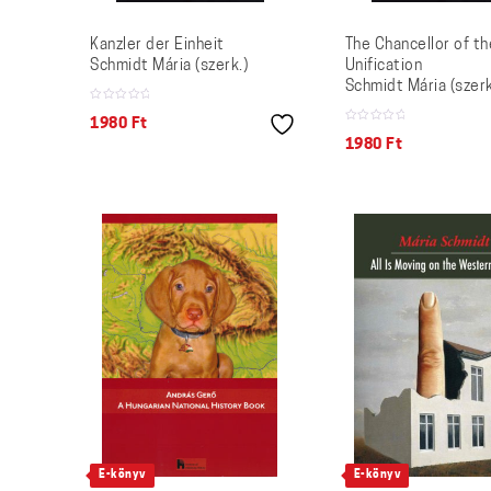
Kanzler der Einheit
The Chancellor of th
Schmidt Mária (szerk.)
Unification
Schmidt Mária (szerk
1980
Ft
1980
Ft
E-könyv
E-könyv