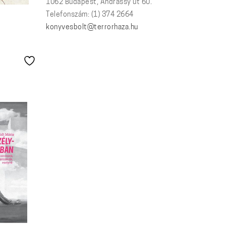
1062 Budapest, Andrássy út 60.
Telefonszám: (1) 374 2664
t
konyvesbolt@terrorhaza.hu