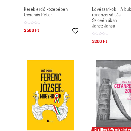
Kerek erdő közepében
Lövészárkok – A bu
Ocsenás Péter
rendszerváltás
Szlovéniában
Janez Jansa
2500
Ft
3200
Ft
Die Ebook-Version ist v